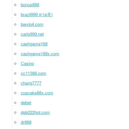
bonus888
brazil999 ทางเข้า
bwvip4.com
carlo999.net
cashgame168
cashgame168x.com
Casino
cc11388.com
chang7777
cupcake88x.com
debet
dgb222hot.com
dr888