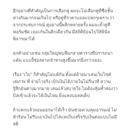
อีกอย่างที่สำคัญเป็นการเลือกคู่ ผมจะไม่เลือกคู่ที่ชื่อชั้น
ห่างกันมากจนเกินไป หรือคู่ที่ราคาบอลแปลกๆเพราะว่า
จากประสบการณ์ คู่อย่างนี้พลิกหลายครั้ง ผมจะย้ำคู่ที่
ฟอร์มชัด เจอะกันในลีกเดียวกัน มีสถิติย้อนไปให้พินิจ
พิจารณาได้
ยกตัวอย่างเช่น กลุ่มใหญ่พบทีมกลางตารางที่ปรารถนา
แต้ม แบบงี้ช่องทางเข้าทางสูงขึ้นมากยิ่งกว่าเยอะ
เรื่อง “เว็บ” ก็สำคัญไม่แพ้กัน ตั้งแต่ย้ายมาเล่นเว็บไซต์
ufa11k ที่ จ่ายไวจริง เบิกเงินได้ภายในไม่กี่นาที ความ
รู้สึกมันต่างมากมาย เล่นแล้วสบายใจ ไม่ต้องลุ้นซ้ำสองว่า
บิลเข้าแล้วจะได้เงินไหม ยิ่งแทงบอลสเต็ป
ถ้าแตกแล้วถอนออกมาได้เร็ว มันช่วยควบคุมอารมณ์ ไม่
หัวร้อน ไม่รีบเอาเงินไปไล่แทงใบเสร็จรับเงินต่อแบบไม่มี
สติ