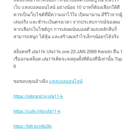
เว็บ แทงบอลออนไลน์ อย่างน้อย 10 บาทก็ต้องเลือกให้ดี
ควรเป็นเว็บไซต์ที่มีความน่าไว้ใจ เปิดมานาน มีรีวิวจากผู้
เล่นจริง และชำระเงินตรงเวลา จากประสบการณ์ของผม
หากเลือกเว็บไซต์ถูก การเล่นพนันบอลด้วยงบหลักสิบก็
สามารถสนุก ได้ลุ้น และสร้างผลกำไรเล็กๆน้อยๆได้จริง
สล็อตฟรี ufa11k Ufa11k.one 23 JAN 2569 Kerstin ยืน 1
เรื่องเกมสล็อต ufa11kคิดจะลงทุนทั้งทีต้องที่นี่เท่านั้น Top
6
ขอขอบคุณอ้างอิง
แทงบอลออนไลน์
https://rebrand.ly/ufa11-k
https://cutly.info/ufa11-k
https://bitt.to/n9o3lc