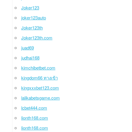
Joker123
joker123auto
Joker123th
Joker123th.com
juad69
judhai168
kimchibetbet.com
kingdom66 ทางเข้า
kingxxxbet123.com
lalikabetsgame.com
lcbet444.com
lionth168.com
lionth168.com