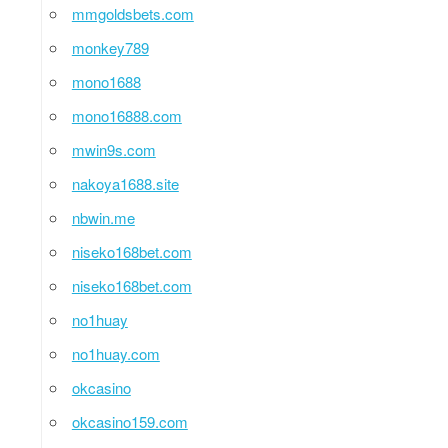
mmgoldsbets.com
monkey789
mono1688
mono16888.com
mwin9s.com
nakoya1688.site
nbwin.me
niseko168bet.com
niseko168bet.com
no1huay
no1huay.com
okcasino
okcasino159.com