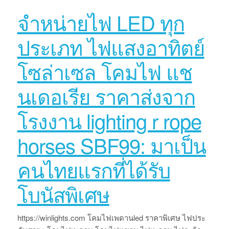
จำหน่ายไฟ LED ทุก
ประเภท ไฟแสงอาทิตย์
โซล่าเซล โคมไฟ แช
นเดอเรีย ราคาส่งจาก
โรงงาน lighting r rope
horses SBF99: มาเป็น
คนไทยแรกที่ได้รับ
โบนัสพิเศษ
https://winlights.com โคมไฟเพดานled ราคาพิเศษ ไฟประ