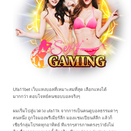
Ufa11bet เว็บแทงบอลที่เหมาะสมที่สุด เลือกแทงได้
มากกว่า ตอบโจทย์คนชอบบอลจริงๆ
ผมเริ่มไปสู่แวดวง ufa11k จากการเป็นคนดูบอลธรรมดาๆ
คนหนึ่ง ถูกใจมองพรีเมียร์ลีก มองแชมเปียนส์ลีก แล้วก็
เชียร์กลุ่มโปรดทุกอาทิตย์ ทีแรกๆสารภาพตรงๆว่ายังไม่