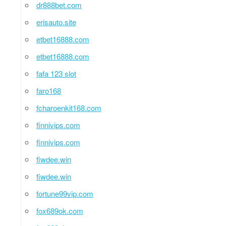
dr888bet.com
erisauto.site
etbet16888.com
etbet16888.com
fafa 123 slot
faro168
fcharoenkit168.com
finnivips.com
finnivips.com
fiwdee.win
fiwdee.win
fortune99vip.com
fox689ok.com