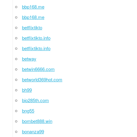
bbp168.me
bbp168.me
betflixtikto
betflixtikto.info
betflixtikto.info
betway
betwin6666.com
betworld369hot.com
bh99
bio285th.com
bng55
bombet888.win
bonanza99