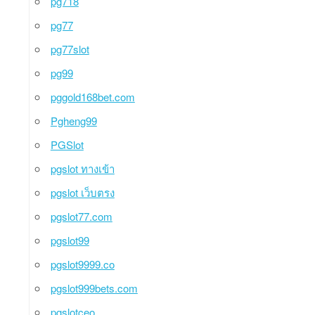
pg718
pg77
pg77slot
pg99
pggold168bet.com
Pgheng99
PGSlot
pgslot ทางเข้า
pgslot เว็บตรง
pgslot77.com
pgslot99
pgslot9999.co
pgslot999bets.com
pgslotceo