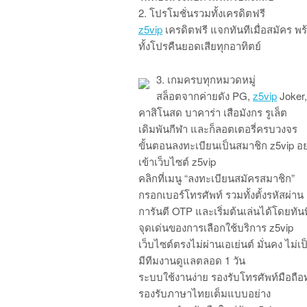
2. โปรโมชั่นรวมทั้งเครดิตฟรี
z5vip
เครดิตฟรี แจกทันทีเมื่อสมัคร 
ทั้งโปรคืนยอดเสียทุกอาทิตย์
3. เกมครบทุกหมวดหมู่
สล็อตจากค่ายดัง PG,
z5vip
Joker,
คาสิโนสด บาคาร่า เสือมังกร รูเล็ต
เดิมพันกีฬา และก็ลอตเตอรี่ครบวงจร
ขั้นตอนลงทะเบียนเป็นสมาชิก z5vip อย
เข้าเว็บไซต์ z5vip
คลิกที่เมนู “ลงทะเบียนสมัครสมาชิก”
กรอกเบอร์โทรศัพท์ รวมทั้งตั้งรหัสผ่าน
การันตี OTP และเริ่มต้นเล่นได้โดยทันท
จุดเด่นของการเลือกใช้บริการ z5vip
เว็บไซต์ตรงไม่ผ่านเอเย่นต์ มั่นคง ไม่
มีทีมงานดูแลตลอด 1 วัน
ระบบใช้งานง่าย รองรับโทรศัพท์มือถือทุ
รองรับภาษาไทยเต็มแบบอย่าง