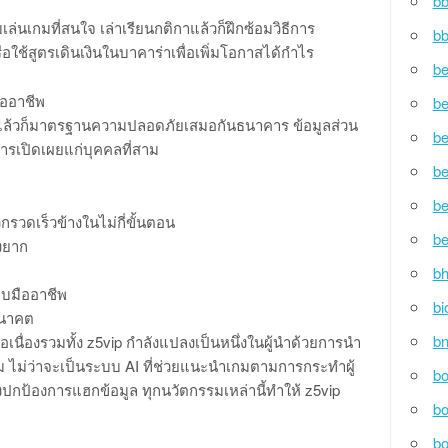
b
่นเกมที่สนใจ เล่าเรียนกติกาแล้วก็ฝึกซ้อมวิธีการ
b
หรือใช้สูตรเดินเงินในบาคาร่าเพื่อเพิ่มโอกาสได้กำไร
be
ืออาชีพ
be
ลแล้วก็มาตรฐานความปลอดภัยเสมอกันธนาคาร ข้อมูลส่วน
be
การเปิดเผยแก่บุคคลที่สาม
b
be
รวดเร็วข้างในไม่กี่ขั้นตอน
be
่งยาก
b
บมืออาชีพ
bi
อนาคต
b
นื่องรวมทั้ง z5vip กำลังแปลงเป็นหนึ่งในผู้นำด้วยการนำ
ไม่ว่าจะเป็นระบบ AI ที่ช่วยแนะนำเกมตามการกระทำผู้
bo
ปกป้องการแฮกข้อมูล ทุกนวัตกรรมเหล่านี้ทำให้ z5vip
b
b