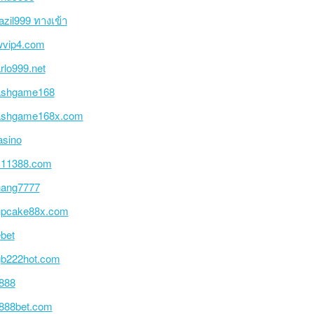
azil999 ทางเข้า
wvip4.com
rlo999.net
ashgame168
ashgame168x.com
sino
c11388.com
hang7777
upcake88x.com
bet
gb222hot.com
888
888bet.com