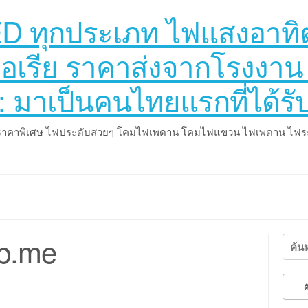
D ทุกประเภท ไฟแสงอาทิต
รีย ราคาส่งจากโรงงาน li
 มาเป็นคนไทยแรกที่ได้รั
 ราคาพิเศษ ไฟประดับสวยๆ โคมไฟเพดาน โคมไฟแขวน ไฟเพดาน ไฟระย้า ค
ip.me
ค้นหา