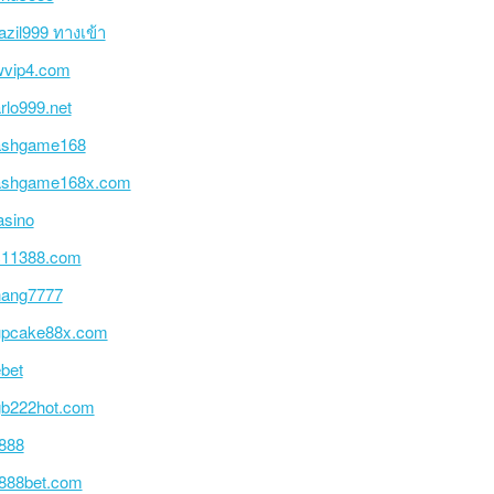
azil999 ทางเข้า
wvip4.com
rlo999.net
ashgame168
ashgame168x.com
sino
c11388.com
hang7777
upcake88x.com
bet
gb222hot.com
888
888bet.com