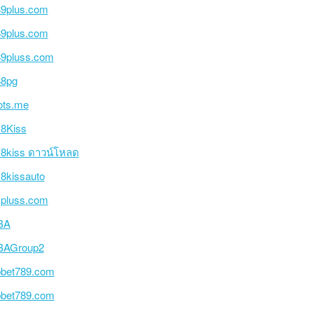
9plus.com
9plus.com
9pluss.com
88pg
ots.me
8Kiss
8kiss ดาวน์โหลด
8kissauto
pluss.com
BA
BAGroup2
bbet789.com
bbet789.com