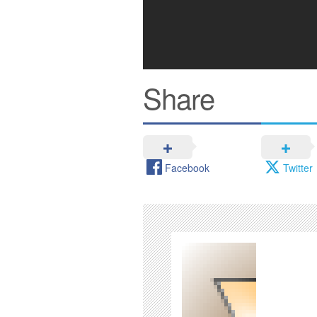
Share
Facebook
Twitter