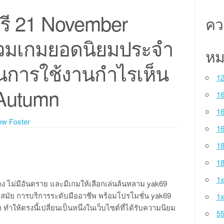
รี 21 November
คว
รวมเกมยอดนิยมประจำ
หม
ำในการใช้งานกำไรเห็น
12
 Autumn
1
16
ew Foster
16
18
18
1x
คง ไม่มีอันตราย และมีเกมให้เลือกเล่นล้นหลาม yak69
สมัย การบริการระดับมืออาชีพ พร้อมโปรโมชั่น yak69
1x
 ทำให้ตรงนี้เปลี่ยนเป็นหนึ่งในเว็บไซต์ที่ได้รับความนิยม
55