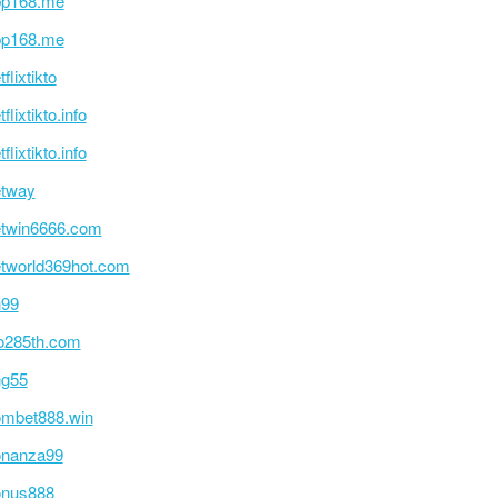
bp168.me
bp168.me
tflixtikto
tflixtikto.info
tflixtikto.info
etway
twin6666.com
tworld369hot.com
h99
o285th.com
ng55
mbet888.win
onanza99
onus888