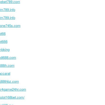
cebet789.com
m789.info
m789.info
lone745s.com
ot66
ot666
mbking
di688.com
88th.com
ccarat
j88thbz.com
ar4game24hr.com
slot168bet.com/