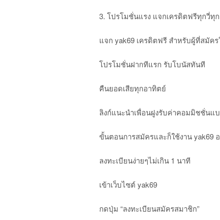
3. โปรโมชั่นแรง แจกเครดิตฟรีทุกวี่ทุก
แจก yak69 เครดิตฟรี สำหรับผู้ที่สมัคร
โปรโมชั่นฝากทีแรก รับโบนัสทันที
คืนยอดเสียทุกอาทิตย์
ลิงก์แนะนำเพื่อนฝูงรับค่าคอมมิชชั่นแ
ขั้นตอนการสมัครและก็ใช้งาน yak69 อ
ลงทะเบียนง่ายๆไม่เกิน 1 นาที
เข้าเว็บไซต์ yak69
กดปุ่ม “ลงทะเบียนสมัครสมาชิก”