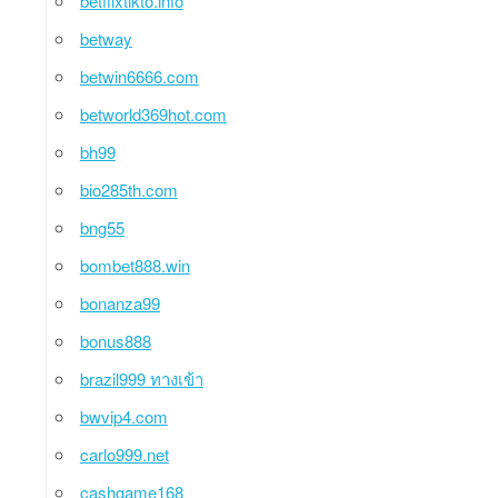
betflixtikto.info
betway
betwin6666.com
betworld369hot.com
bh99
bio285th.com
bng55
bombet888.win
bonanza99
bonus888
brazil999 ทางเข้า
bwvip4.com
carlo999.net
cashgame168