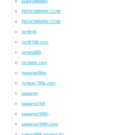
pussy888win
RENO88WIN.COM
RENO88WIN.COM
rich818
rich8188.com
riches888
rizzbetx.com
rockstar66m
runway789s.com
sagame
sagame168
sagame168th
sagame168th.com
sawan888 ทดลองเล่น