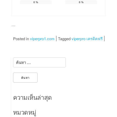
0
%
0
%
…
Posted in
viperpro1.com
Tagged
viperpro เครดิตฟรี
ค้นหาสำหรับ:
ความเห็นล่าสุด
หมวดหมู่