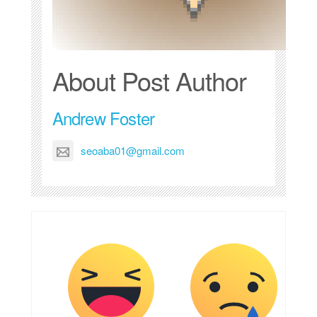
About Post Author
Andrew Foster
seoaba01@gmail.com