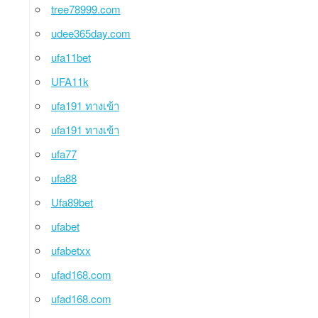
tree78999.com
udee365day.com
ufa11bet
UFA11k
ufa191 ทางเข้า
ufa191 ทางเข้า
ufa77
ufa88
Ufa89bet
ufabet
ufabetxx
ufad168.com
ufad168.com