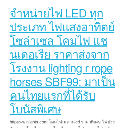
จำหน่ายไฟ LED ทุก
ประเภท ไฟแสงอาทิตย์
โซล่าเซล โคมไฟ แช
นเดอเรีย ราคาส่งจาก
โรงงาน lighting r rope
horses SBF99: มาเป็น
คนไทยแรกที่ได้รับ
โบนัสพิเศษ
https://winlights.com โคมไฟเพดานled ราคาพิเศษ ไฟประ