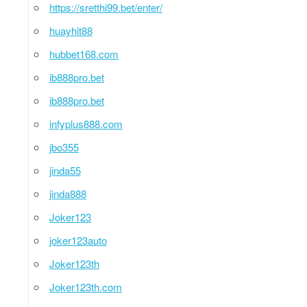
https://sretthi99.bet/enter/
huayhit88
hubbet168.com
ib888pro.bet
ib888pro.bet
infyplus888.com
jbo355
jinda55
jinda888
Joker123
joker123auto
Joker123th
Joker123th.com