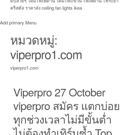
ดับสวยๆ โคมไฟเพดาน โคมไฟแขวน ไฟเพดาน ไฟระย้า
คริสตัล ราคาส่ง ceiling fan lights ikea
Add primary Menu
หมวดหมู่:
viperpro1.com
viperpro1.com
Viperpro 27 October
viperpro สมัคร แตกบ่อย
ทุกช่วงเวลาไม่มีขั้นต่ำ
ไม่ต้องทำเทิร์นซ้ำ Top