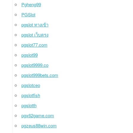
Pgheng99
PGSlot
pgslot ทางเข้า
pgslot เว็บตรง
pgslot77.com
pgslot99
pgslot9999.co
pgslot999bets.com
pgslotceo
pgslotfish
pgslotth
pgx62game.com
pgzeus88win.com