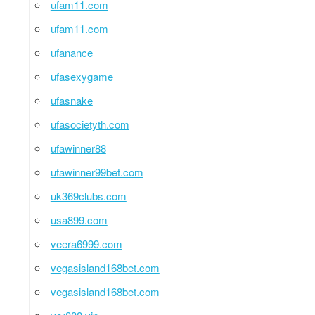
ufam11.com
ufam11.com
ufanance
ufasexygame
ufasnake
ufasocietyth.com
ufawinner88
ufawinner99bet.com
uk369clubs.com
usa899.com
veera6999.com
vegasisland168bet.com
vegasisland168bet.com