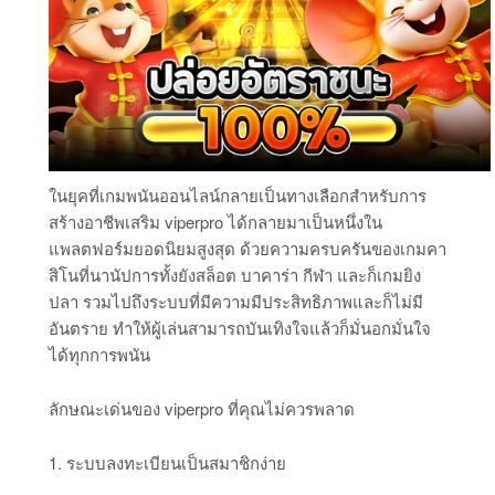
ในยุคที่เกมพนันออนไลน์กลายเป็นทางเลือกสำหรับการ
สร้างอาชีพเสริม viperpro ได้กลายมาเป็นหนึ่งใน
แพลตฟอร์มยอดนิยมสูงสุด ด้วยความครบครันของเกมคา
สิโนที่นานัปการทั้งยังสล็อต บาคาร่า กีฬา และก็เกมยิง
ปลา รวมไปถึงระบบที่มีความมีประสิทธิภาพและก็ไม่มี
อันตราย ทำให้ผู้เล่นสามารถบันเทิงใจแล้วก็มั่นอกมั่นใจ
ได้ทุกการพนัน
ลักษณะเด่นของ viperpro ที่คุณไม่ควรพลาด
1. ระบบลงทะเบียนเป็นสมาชิกง่าย