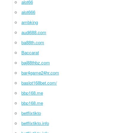
alot66
alot666
ambking
audi688.com
ba88th.com
Baccarat
baj88thbz.com
bar4game24hr.com
baslot168bet.com/
bbp168.me
bbp168.me
betflixtikto
betflixtikto.info