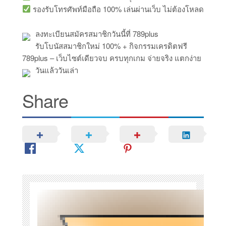
รองรับโทรศัพท์มือถือ 100% เล่นผ่านเว็บ ไม่ต้องโหลด
ลงทะเบียนสมัครสมาชิกวันนี้ที่ 789plus
รับโบนัสสมาชิกใหม่ 100% + กิจกรรมเครดิตฟรี
789plus – เว็บไซต์เดียวจบ ครบทุกเกม จ่ายจริง แตกง่าย
วันแล้ววันเล่า
Share