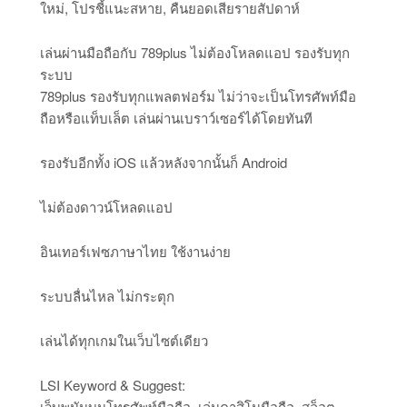
ใหม่, โปรชี้แนะสหาย, คืนยอดเสียรายสัปดาห์
เล่นผ่านมือถือกับ 789plus ไม่ต้องโหลดแอป รองรับทุก
ระบบ
789plus รองรับทุกแพลตฟอร์ม ไม่ว่าจะเป็นโทรศัพท์มือ
ถือหรือแท็บเล็ต เล่นผ่านเบราว์เซอร์ได้โดยทันที
รองรับอีกทั้ง iOS แล้วหลังจากนั้นก็ Android
ไม่ต้องดาวน์โหลดแอป
อินเทอร์เฟซภาษาไทย ใช้งานง่าย
ระบบลื่นไหล ไม่กระตุก
เล่นได้ทุกเกมในเว็บไซต์เดียว
LSI Keyword & Suggest:
เว็บพนันบนโทรศัพท์มือถือ, เล่นคาสิโนมือถือ, สล็อต