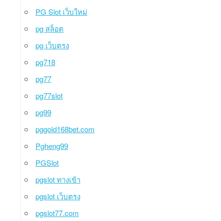
PG Slot เว็บใหม่
pg สล็อต
pg เว็บตรง
pg718
pg77
pg77slot
pg99
pggold168bet.com
Pgheng99
PGSlot
pgslot ทางเข้า
pgslot เว็บตรง
pgslot77.com