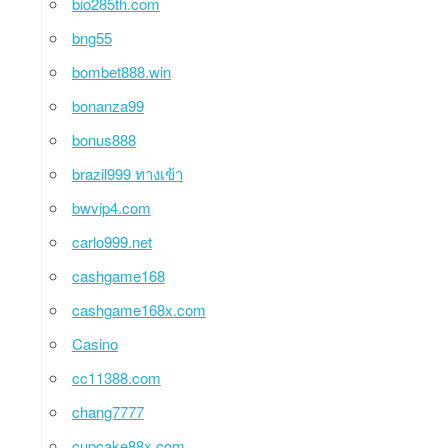
bio285th.com
bng55
bombet888.win
bonanza99
bonus888
brazil999 ทางเข้า
bwvip4.com
carlo999.net
cashgame168
cashgame168x.com
Casino
cc11388.com
chang7777
cupcake88x.com