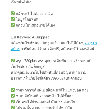
เริ่มพนันได้เลย
สมัครฟรี ไม่ต้องจ่ายเงิน
ได้ยูสโดยทันที
กดรับโบนัสต้อนรับได้เอง
LSI Keyword & Suggest:
สมัครเว็บไซต์พนัน, เปิดยูสฟรี, สมัครไม่ใช้บัตร,
789plus
สมัคร
การันตีเบอร์รับเครดิตฟรี, สมัครคาสิโนออนไลน์
สรุป: 789plus ครบทุกการเดิมพัน จ่ายจริง ระบบดี
เว็บไซต์ตรงไม่ล็อกยูส
หากคุณมองหาเว็บไซต์พนันที่ตอบปัญหาทุกความ
ปรารถนาในเว็บไซต์เดียว 789plus เป็นคำตอบ
รวมทุกการเดิมพัน: สล็อต คาสิโน แทงบอล หวย
ระบบอัตโนมัติ ฝากถอนไว ไม่มีขั้นต่ำ
เว็บตรงไม่ผ่านเอเย่นต์ มั่นคง ปลอดภัย
โปรโมชั่นมากมาย ยอมรับได้ทุกวี่วัน