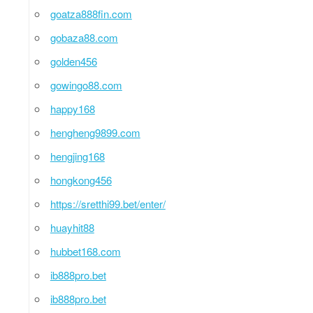
goatza888fin.com
gobaza88.com
golden456
gowingo88.com
happy168
hengheng9899.com
hengjing168
hongkong456
https://sretthi99.bet/enter/
huayhit88
hubbet168.com
ib888pro.bet
ib888pro.bet