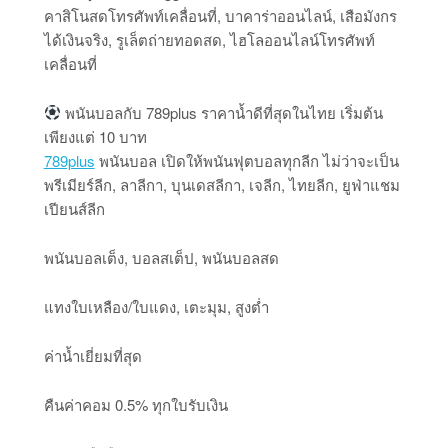
คาสิโนสดโทรศัพท์เคลื่อนที่, บาคาร่าออนไลน์, เสือมังกร
ได้เงินจริง, รูเล็ตถ่ายทอดสด, ไฮโลออนไลน์โทรศัพท์
เคลื่อนที่
พนันบอลกับ 789plus ราคาน้ำดีที่สุดในไทย เริ่มต้น
เพียงแต่ 10 บาท
789plus
พนันบอล เปิดให้พนันฟุตบอลทุกลีก ไม่ว่าจะเป็น
พรีเมียร์ลีก, ลาลีกา, บุนเดสลีกา, เจลีก, ไทยลีก, ยูฟ่าแชม
เปียนส์ลีก
พนันบอลเต็ง, บอลสเต็ป, พนันบอลสด
แทงใบเหลือง/ใบแดง, เตะมุม, สูงต่ำ
ค่าน้ำเยี่ยมที่สุด
คืนค่าคอม 0.5% ทุกใบรับเงิน