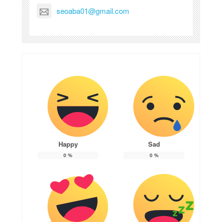
seoaba01@gmail.com
Happy
Sad
0
%
0
%