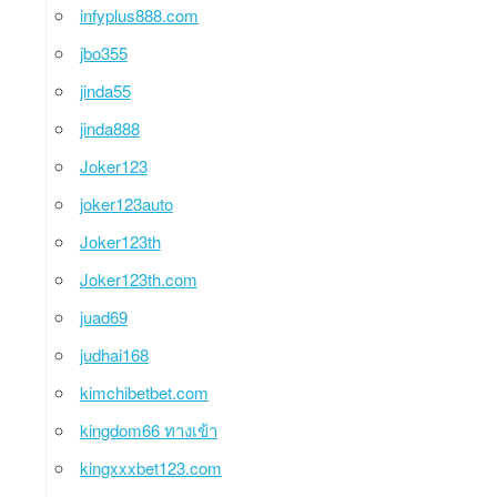
infyplus888.com
jbo355
jinda55
jinda888
Joker123
joker123auto
Joker123th
Joker123th.com
juad69
judhai168
kimchibetbet.com
kingdom66 ทางเข้า
kingxxxbet123.com