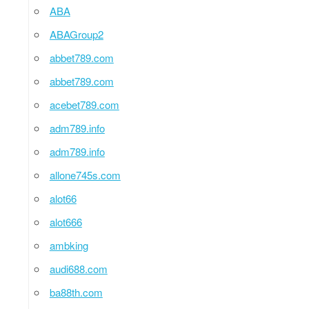
ABA
ABAGroup2
abbet789.com
abbet789.com
acebet789.com
adm789.info
adm789.info
allone745s.com
alot66
alot666
ambking
audi688.com
ba88th.com