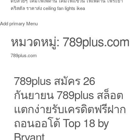
ดับสวยๆ โคมไฟเพดาน โคมไฟแขวน ไฟเพดาน ไฟระย้า
คริสตัล ราคาส่ง ceiling fan lights ikea
Add primary Menu
หมวดหมู่:
789plus.com
789plus.com
789plus สมัคร 26
กันยายน 789plus สล็อต
แตกง่ายรับเครดิตฟรีฝาก
ถอนออโต้ Top 18 by
Bryant