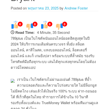
Posted on
พฤษภาคม 23, 2025
by
Andrew Foster
0
0
0
0
Read Time:
4 Minute, 35 Second
789plus เป็นเว็บไซต์พนันออนไลน์ยอดฮิตสูงสุดในปี
2024 ให้บริการเกมเดิมพันครบวงจร ทั้งยัง สล็อต
ออนไลน์, คาสิโนสด, แทงบอลออนไลน์, ล็อตเตอรี่
ออนไลน์ และก็ เกมยิงปลา พร้อมระบบที่ล้ำสมัย รองรับ
โทรศัพท์มือถือทุกระบบ เล่นได้ทุกแห่งทุกหนโดยไม่ต้อง
ดาวน์โหลดแอป
เราเป็น เว็บไซต์ตรงไม่ผ่านเอเย่นต์ 789plus ที่ย้ำ
ความปลอดภัยและก็ความโปร่งสบายใส ไม่มีล็อกยูส
ไม่มีคดโกง เล่นแล้วได้เงินจริง 100% ระบบ ฝาก-ถอนออ
โต้ ที่เร็วที่สุดในไทย ทำรายการได้ข้างใน 10 วินาที
รองรับทั้งแบงค์และ TrueMoney Wallet พร้อมทีมงานดูแล
ตลอด 24 ชั่วโมง