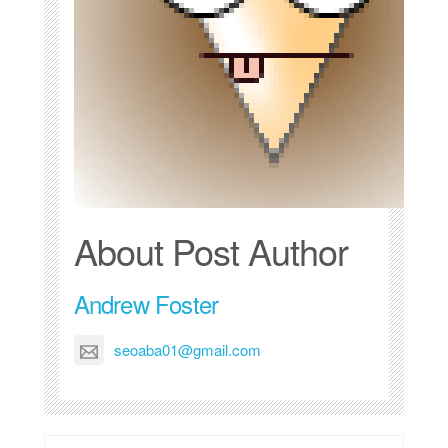
About Post Author
Andrew Foster
seoaba01@gmail.com