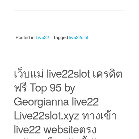
…
Posted in
Live22
Tagged
live22slot
เว็บแม่ live22slot เครดิต
ฟรี Top 95 by
Georgianna live22
Live22slot.xyz ทางเข้า
live22 websiteตรง