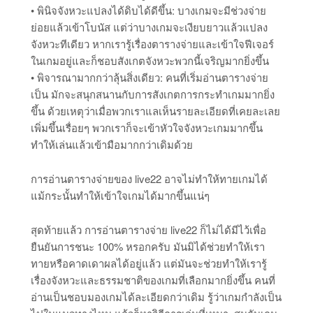
• พินิจจังหวะแปลงได้ดิบได้ดีขึ้น: บางเกมจะมีช่วงจ่าย
ย่อยแล้วเข้าโบนัส แต่ว่าบางเกมจะเงียบยาวแล้วแปลง
จังหวะทีเดียว หากเรารู้เรื่องตารางจ่ายและเข้าใจฟีเจอร์
ในเกมอยู่และก็ชอบสังเกตจังหวะพวกนี้เจริญมากยิ่งขึ้น
• พิจารณามากกว่าลุ้นสิ่งเดียว: คนที่เริ่มอ่านตารางจ่าย
เป็น มักจะสนุกสนานกับการสังเกตการกระทำเกมมากยิ่ง
ขึ้น ด้วยเหตุว่าเมื่อพวกเราแลเห็นรายละเอียดที่เคยละเลย
เพิ่มขึ้นเรื่อยๆ พวกเราก็จะเข้าหัวใจจังหวะเกมมากขึ้น
ทำให้เล่นแล้วเข้ามือมากกว่าเดิมด้วย
การอ่านตารางจ่ายของ live22 อาจไม่ทำให้ทายเกมได้
แม้กระนั้นทำให้เข้าใจเกมได้มากขึ้นแน่ๆ
สุดท้ายแล้ว การอ่านตารางจ่าย live22 ก็ไม่ได้มีไว้เพื่อ
ยืนยันการชนะ 100% หรอกครับ มันมิได้ช่วยทำให้เรา
ทายหรือคาดเดาผลได้อยู่แล้ว แต่มันจะช่วยทำให้เรารู้
เรื่องจังหวะและธรรมชาติของเกมที่เลือกมากยิ่งขึ้น คนที่
อ่านเป็นชอบมองเกมได้ละเอียดกว่าเดิม รู้ว่าเกมกำลังเป็น