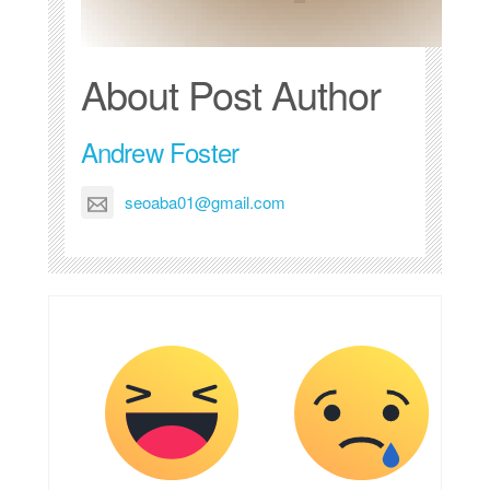
About Post Author
Andrew Foster
seoaba01@gmail.com