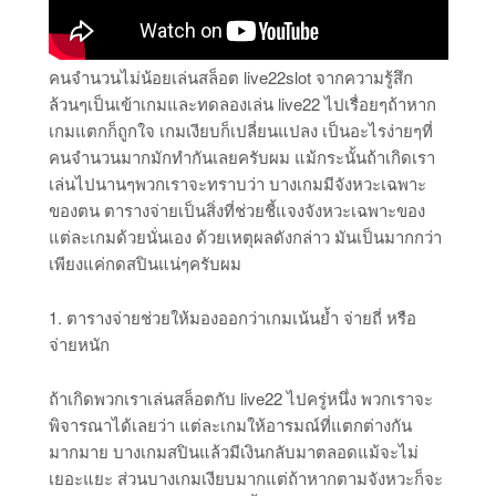
คนจำนวนไม่น้อยเล่นสล็อต live22slot จากความรู้สึก
ล้วนๆเป็นเข้าเกมและทดลองเล่น live22 ไปเรื่อยๆถ้าหาก
เกมแตกก็ถูกใจ เกมเงียบก็เปลี่ยนแปลง เป็นอะไรง่ายๆที่
คนจำนวนมากมักทำกันเลยครับผม แม้กระนั้นถ้าเกิดเรา
เล่นไปนานๆพวกเราจะทราบว่า บางเกมมีจังหวะเฉพาะ
ของตน ตารางจ่ายเป็นสิ่งที่ช่วยชี้แจงจังหวะเฉพาะของ
แต่ละเกมด้วยนั่นเอง ด้วยเหตุผลดังกล่าว มันเป็นมากกว่า
เพียงแค่กดสปินแน่ๆครับผม
1. ตารางจ่ายช่วยให้มองออกว่าเกมเน้นย้ำ จ่ายถี่ หรือ
จ่ายหนัก
ถ้าเกิดพวกเราเล่นสล็อตกับ live22 ไปครู่หนึ่ง พวกเราจะ
พิจารณาได้เลยว่า แต่ละเกมให้อารมณ์ที่แตกต่างกัน
มากมาย บางเกมสปินแล้วมีเงินกลับมาตลอดแม้จะไม่
เยอะแยะ ส่วนบางเกมเงียบมากแต่ถ้าหากตามจังหวะก็จะ