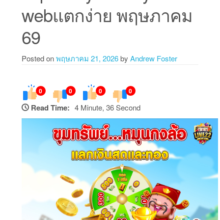
webแตกง่าย พฤษภาคม
69
Posted on
พฤษภาคม 21, 2026
by
Andrew Foster
0
0
0
0
Read Time:
4 Minute, 36 Second