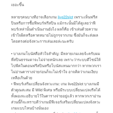
เยอะขึ้น
หลายๆคนบางทีอาจเลือกเกม
live22slot
เพราะเห็นฟรีส
ปินหรือการซื้อฟีพบร์ฟรีสปิน แม้กระนั้นมิได้ดูเลยว่าฟี
พบร์เหล่านั้นดำเนินงานยังไง ผลก็คือ เข้าเล่นด้วยความ
เข้าใจผิดหรือคาดหมายไม่ถูกๆจากเกม ซึ่งมันก็จะส่งผล
โดยตรงต่อจังหวะการเล่นเลยล่ะนะครับ
• บางเกมโบนัสคือหัวใจสำคัญ: มีหลายเกมเลยจ้ะครับผม
ที่สปินธรรมดาจะไม่จ่ายหนักเลย เพราะว่าระบบดีไซน์ให้
ไปพีคในตอนฟรีสปินหรือโบนัสแทนมากกว่า หากพวกเรา
ไม่อ่านตารางจ่ายก่อนก็จะไม่เข้าใจ อาจคิดว่าเกมเงียบ
เหลือเกินด้วย
• ฟีพบร์เสริมเปลี่ยนจังหวะเกม: เกม live22slot บางเกมมี
ตัวคูณสะสม มี Wild พิเศษ หรือมีระบบเปลี่ยนแปลงรีลได้
ทั้งผองจะอธิบายไว้ในตารางจ่ายอยู่แล้ว หากพวกเราอ่าน
ส่วนนี้ก็จะทราบดีว่าเกมมีฟีเจอร์เสริมเปลี่ยนแปลงจังหวะ
เกมแบบไหนบ้างนั่นเอง