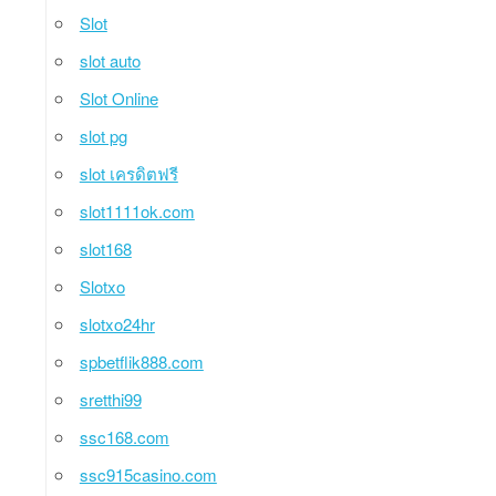
Slot
slot auto
Slot Online
slot pg
slot เครดิตฟรี
slot1111ok.com
slot168
Slotxo
slotxo24hr
spbetflik888.com
sretthi99
ssc168.com
ssc915casino.com