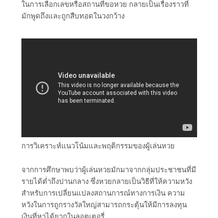
ในการเลือกเลขหรือสถานที่ขอหวย กลายเป็นเรื่องราวที่
มักพูดถึงและถูกสืบทอดในวงกว้าง
การวิเคราะห์แนวโน้มและพฤติกรรมของผู้เล่นหวย
จากการศึกษาพบว่าผู้เล่นหวยมักมาจากกลุ่มประชาชนที่มี
รายได้ต่ำถึงปานกลาง ซึ่งหวยกลายเป็นวิธีที่ให้ความหวัง
สำหรับการเปลี่ยนแปลงสถานการณ์ทางการเงิน ความ
หวังในการถูกรางวัลใหญ่สามารถกระตุ้นให้มีการลงทุน
เงินที่หาได้ยากในลอตเตอรี่