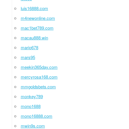
luis16888.com
m4newonline.com
mac1bet789.com
macau888.win
mario678
mars95
meekin365day.com
mercyrosa168.com
mmgoldsbets.com
monkey789
mono1688
mono16888.com
mwin9s.com