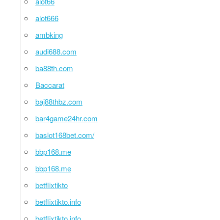
alot66
alot666
ambking
audi688.com
ba88th.com
Baccarat
baj88thbz.com
bar4game24hr.com
baslot168bet.com/
bbp168.me
bbp168.me
betflixtikto
betflixtikto.info
betflixtikto.info