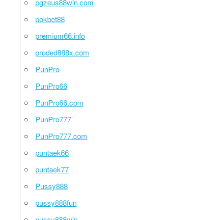
pgzeus88win.com
pokbet88
premium66.info
proded888x.com
PunPro
PunPro66
PunPro66.com
PunPro777
PunPro777.com
puntaek66
puntaek77
Pussy888
pussy888fun
pussy888win