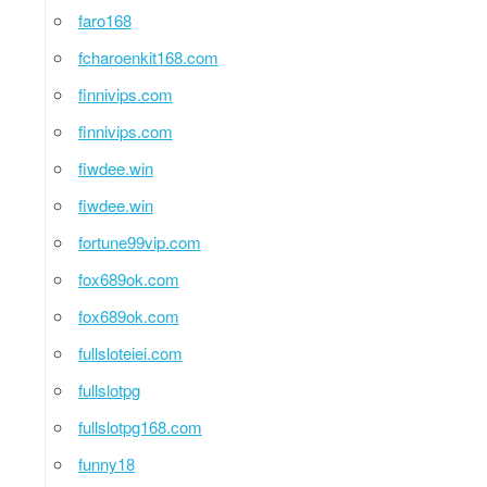
faro168
fcharoenkit168.com
finnivips.com
finnivips.com
fiwdee.win
fiwdee.win
fortune99vip.com
fox689ok.com
fox689ok.com
fullsloteiei.com
fullslotpg
fullslotpg168.com
funny18