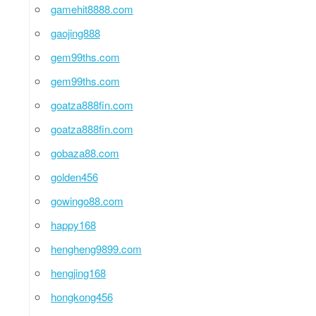
gamehit8888.com
gaojing888
gem99ths.com
gem99ths.com
goatza888fin.com
goatza888fin.com
gobaza88.com
golden456
gowingo88.com
happy168
hengheng9899.com
hengjing168
hongkong456