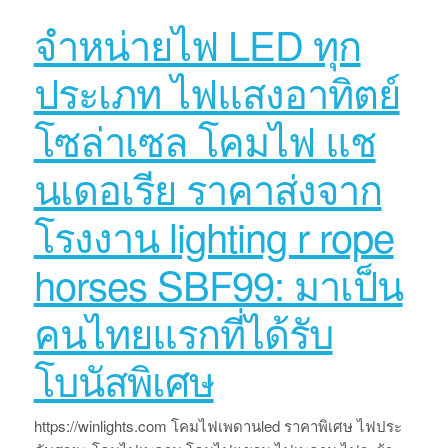
จำหน่ายไฟ LED ทุก
ประเภท ไฟแสงอาทิตย์
โซล่าเซล โคมไฟ แช
นเดอเรีย ราคาส่งจาก
โรงงาน lighting r rope
horses SBF99: มาเป็น
คนไทยแรกที่ได้รับ
โบนัสพิเศษ
https://winlights.com โคมไฟเพดานled ราคาพิเศษ ไฟประ