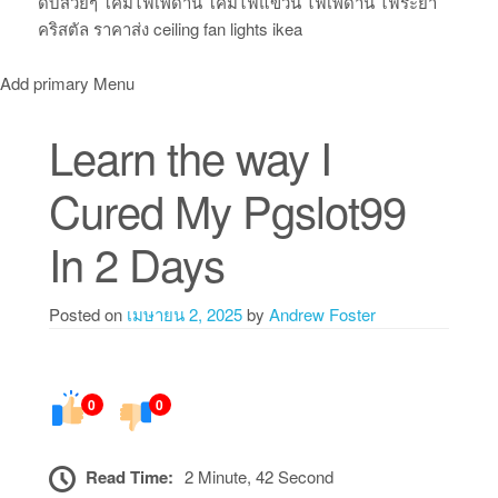
ดับสวยๆ โคมไฟเพดาน โคมไฟแขวน ไฟเพดาน ไฟระย้า
คริสตัล ราคาส่ง ceiling fan lights ikea
Add primary Menu
Learn the way I
Cured My Pgslot99
In 2 Days
Posted on
เมษายน 2, 2025
by
Andrew Foster
0
0
Read Time:
2 Minute, 42 Second