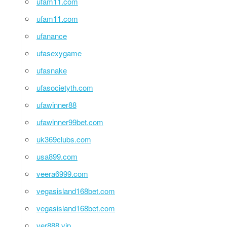
ufam11.com
ufam11.com
ufanance
ufasexygame
ufasnake
ufasocietyth.com
ufawinner88
ufawinner99bet.com
uk369clubs.com
usa899.com
veera6999.com
vegasisland168bet.com
vegasisland168bet.com
ver888.vip