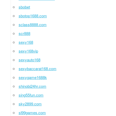
sbobet
sbotop1688.com
sclass8888.com
scr888
sexy168
sexy168vip
sexyauto168
sexybaccarat168.com
sexygame1688k
shinobi24hr.com
sing55fun.com
sky2899.com
sl99games.com