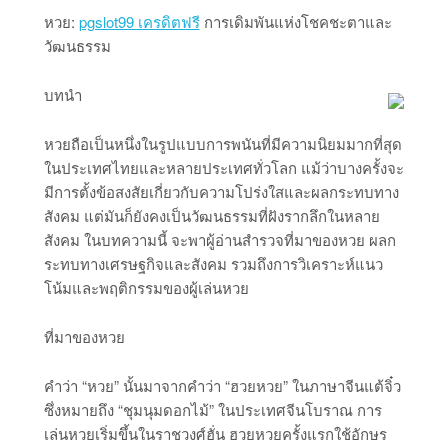
หวย:
pgslot99 เครดิตฟรี
การเดิมพันแห่งโชคชะตาและ
วัฒนธรรม
บทนำ
หวยถือเป็นหนึ่งในรูปแบบการพนันที่มีความนิยมมากที่สุด
ในประเทศไทยและหลายประเทศทั่วโลก แม้ว่าบางครั้งจะ
มีการตั้งข้อสงสัยเกี่ยวกับความโปร่งใสและผลกระทบทาง
สังคม แต่มันก็ยังคงเป็นวัฒนธรรมที่ฝังรากลึกในหลาย
สังคม ในบทความนี้ จะพาผู้อ่านสำรวจที่มาของหวย ผลก
ระทบทางเศรษฐกิจและสังคม รวมถึงการวิเคราะห์แนว
โน้มและพฤติกรรมของผู้เล่นหวย
ที่มาของหวย
คำว่า “หวย” นั้นมาจากคำว่า “ฮวยหวย” ในภาษาจีนแต้จิ๋ว
ซึ่งหมายถึง “ชุมนุมดอกไม้” ในประเทศจีนโบราณ การ
เล่นหวยเริ่มขึ้นในราชวงศ์ฮั่น ฮวยหวยครั้งแรกใช้อักษร