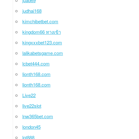
juad69
judhai168
kimchibetbet.com
kingdom66 ทางเข้า
kingxxxbet123.com
lalikabetsgame.com
lcbet444.com
lionth168.com
lionth168.com
Live22
live22slot
lnw365bet.com
london45
lot888