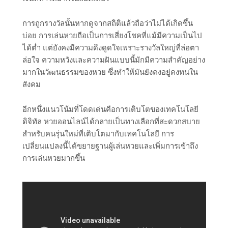
การถูกรางวัลนั้นหากดูจากสถิติแล้วถือว่าไม่ได้เกิดขึ้น
บ่อย การเล่นหวยถือเป็นการเสี่ยงโชคที่แม้มีความเป็นไป
ได้ต่ำ แต่ยังคงมีความดึงดูดใจเพราะรางวัลใหญ่ที่ล่อตา
ล่อใจ ความหวังและความฝันแบบนี้มักมีความสำคัญอย่าง
มากในวัฒนธรรมของหวย ซึ่งทำให้มันยังคงอยู่คงทนใน
สังคม
อีกหนึ่งแนวโน้มที่โดดเด่นคือการเติบโตของเทคโนโลยี
ดิจิทัล หวยออนไลน์ได้กลายเป็นทางเลือกที่สะดวกสบาย
สำหรับคนรุ่นใหม่ที่เติบโตมากับเทคโนโลยี การ
เปลี่ยนแปลงนี้ได้ขยายฐานผู้เล่นหวยและเพิ่มการเข้าถึง
การเล่นหวยมากขึ้น