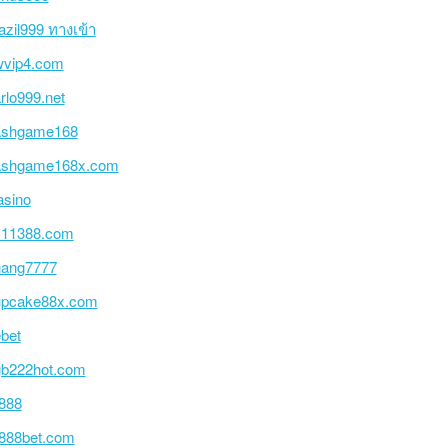
azil999 ทางเข้า
wvip4.com
rlo999.net
ashgame168
ashgame168x.com
sino
c11388.com
hang7777
upcake88x.com
bet
gb222hot.com
888
888bet.com