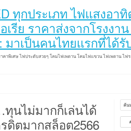
D ทุกประเภท ไฟแสงอาทิต
รีย ราคาส่งจากโรงงาน li
 มาเป็นคนไทยแรกที่ได้รั
 ราคาพิเศษ ไฟประดับสวยๆ โคมไฟเพดาน โคมไฟแขวน ไฟเพดาน ไฟระย้า ค
ค้นหา
…ทุนไม่มากก็เล่นได้
ครดิตมากสล็อต2566