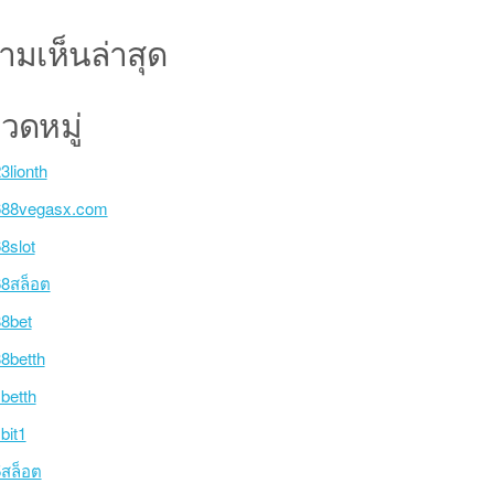
ามเห็นล่าสุด
วดหมู่
3lionth
688vegasx.com
8slot
8สล็อต
8bet
8betth
betth
bit1
สล็อต