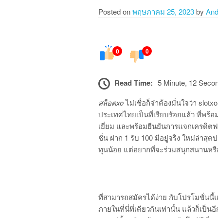
Posted on
พฤษภาคม 25, 2023
by
And
0
0
Read Time:
5 Minute, 12 Seco
สล็อตxo
ไม่เชื่อก็จำต้องมั่นใจว่า slot
ประเทศไทยเป็นที่เรียบร้อยแล้ว ที่พร้อ
เยี่ยม และพร้อมยืนยันการแจกเครดิตฟรี 
ชั่น ฝาก 1 รับ 100 มีอยู่จริง ใหม่ล่าส
ทุนน้อย แต่อยากที่จะร่วมสนุกสนานหรื
ที่สามารถสมัครได้ง่าย กับโปรโมชั่นนี
ภายในที่นี่ที่เดียวกันเท่านั้น แล้วก็เป