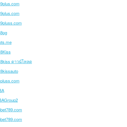
9plus.com
9plus.com
9pluss.com
88pg
ots.me
8Kiss
8kiss ดาวน์โหลด
8kissauto
pluss.com
BA
BAGroup2
bbet789.com
bbet789.com