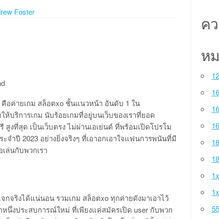
rew Foster
คว
หม
12
nd
1
xo คือค่ายเกม สล็อตxo ชั้นแนวหน้า อันดับ 1 ใน
16
มให้บริการเกม นับร้อยเกมที่อยู่บนเว็บของเราที่ยอด
16
สูงที่สุด เป็นเว็บตรง ไม่ผ่านเอเย่นต์ ที่พร้อมเปิดโปรโม
ุดประจำปี 2023 อย่างยิ่งจริงๆ ที่เอาอกเอาใจแฟนการพนันที่มี
18
อเล่นกับพวกเรา
18
1x
1x
้แจกจริงได้แน่นอน รวมเกม สล็อตxo ทุกค่ายดังมาเอาไว้
55
็นอีกหนึ่งประสบการณ์ใหม่ ที่เพียงแค่สมัครเปิด user กับพวก