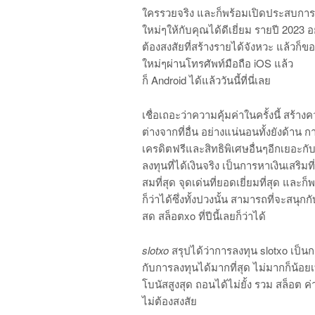
ใครรวยจริง และก็พร้อมเปิดประสบการ
ใหม่ๆให้กับคุณได้ดีเยี่ยม รายปี 2023 อ
ต้องสงสัยที่สร้างรายได้จังหวะ แล้วก็ข
ใหม่ๆผ่านโทรศัพท์มือถือ iOS แล้ว
ก็ Android ได้แล้ววันนี้ที่นี่เลย
เชื่อเถอะว่าความคุ้มค่าในครั้งนี้ สร้าง
ต่างจากที่อื่น อย่างแน่นอนทั้งยังด้าน 
เครดิตฟรีและสิทธิพิเศษอื่นๆอีกเยอะกั
ลงทุนที่ได้เงินจริง เป็นการหาเงินเสริม
สมที่สุด จุดเด่นที่ยอดเยี่ยมที่สุด แล
ก็ว่าได้ซึ่งทั้งปวงนั้น สามารถที่จะสนุ
สด สล็อตxo ที่ปีนี้เลยก็ว่าได้
slotxo
สรุปได้ว่าการลงทุน slotxo เป็น
กับการลงทุนได้มากที่สุด ไม่มากก็น้อยเ
โบนัสสูงสุด ถอนได้ไม่ยั้ง รวม สล็อต ค่
ไม่ต้องสงสัย