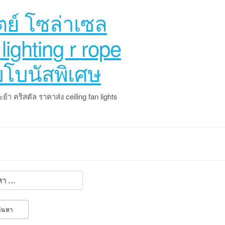
ย์ โซล่าเซล
ghting r rope
บโบนัสพิเศษ
ริสตัล ราคาส่ง ceiling fan lights
สำหรับ: