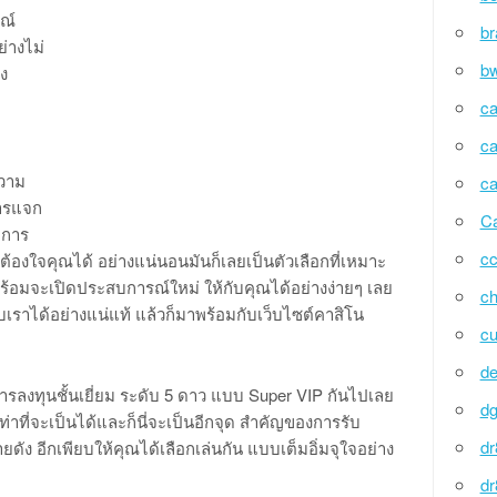
ณ์
br
ย่างไม่
b
อง
ca
c
ความ
c
การแจก
Ca
บการ
c
ที่ต้องใจคุณได้ อย่างแน่นอนมันก็เลยเป็นตัวเลือกที่เหมาะ
ะก็พร้อมจะเปิดประสบการณ์ใหม่ ให้กับคุณได้อย่างง่ายๆ เลย
c
กกับเราได้อย่างแน่แท้ แล้วก็มาพร้อมกับเว็บไซต์คาสิโน
c
de
การลงทุนชั้นเยี่ยม ระดับ 5 ดาว แบบ Super VIP กันไปเลย
d
ท่าที่จะเป็นได้และก็นี่จะเป็นอีกจุด สำคัญของการรับ
dr
ายดัง อีกเพียบให้คุณได้เลือกเล่นกัน แบบเต็มอิ่มจุใจอย่าง
dr