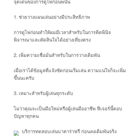
จุดเด่นของการดูไพ่ก่อนพนัน
1. ช่วยวางแผนเล่นอย่างมีประสิทธิภาพ
การดูไพ่ก่อนทำให้ผมมีเวลาสำหรับในการคิดพินิจ
พิจารณาและตัดสินใจได้อย่างเที่ยงตรง
2. เพิ่มความเชื่อมั่นสำหรับในการวางเดิมพัน
เมื่อเราได้ข้อมูลที่แจ้งชัดก่อนเริ่มเล่น ความแน่ใจก็จะเพิ่ม
ขึ้นนะครับ
3. เหมาะสำหรับผู้เล่นทุกระดับ
ไม่ว่าคุณจะเป็นมือใหม่หรือผู้เล่นมืออาชีพ ฟีเจอร์นี้ตอบ
ปัญหาทุกคน
บริการทดสอบเล่นบาคาร่าฟรี ก่อนลงเดิมพันจริง