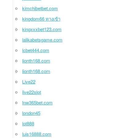
kimchibetbet.com
kingdom66 ทางเข้า
kingxxxbet123.com
lalikabetsgame.com
lcbet444.com
lionth168.com
lionth168.com
Live22
live22slot
lnw365bet.com
london45
lot888
luis16888.com