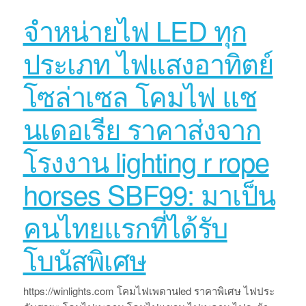
จำหน่ายไฟ LED ทุก
ประเภท ไฟแสงอาทิตย์
โซล่าเซล โคมไฟ แช
นเดอเรีย ราคาส่งจาก
โรงงาน lighting r rope
horses SBF99: มาเป็น
คนไทยแรกที่ได้รับ
โบนัสพิเศษ
https://winlights.com โคมไฟเพดานled ราคาพิเศษ ไฟประ