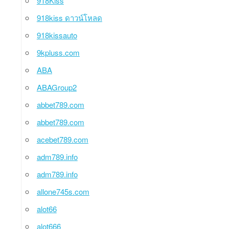
918Kiss
918kiss ดาวน์โหลด
918kissauto
9kpluss.com
ABA
ABAGroup2
abbet789.com
abbet789.com
acebet789.com
adm789.info
adm789.info
allone745s.com
alot66
alot666