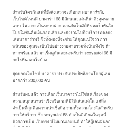
สำหรับใครกันแน่ที่ยังลังเลว่าจะเลือกเล่นบาคาร่ากับ
เว็บไซต์ไหนดี บาคาร่า168 มีลักษณะเด่นที่น่าดึงดูดหลาย
แบบ ไม่ว่าจะเป็นระบบฝาก-ถอนอัตโนมัติที่รวดเร็วทันใจ
โปรโมชั่นคืนเงินยอดเสีย และยังรวมไปถึงบริการทดลอง
เล่นบาคาร่าฟรี ซึ่งทั้งผองนี้จะช่วยให้คุณแน่ใจว่า การ
พนันของคุณจะเป็นไปอย่างง่ายดายรวมทั้งบันเทิงใจ ถ้า
หากพร้อมแล้ว มาเริ่มดูกันเลยนะครับว่า sexyauto168 มี
อะไรที่น่าสนใจบ้าง
สุดยอดเว็บไซต์ บาคาร่า ประกันประสิทธิภาพโดยผู้เล่น
มากกว่า 200,000 คน
สำหรับผมแล้ว การเลือกเว็บบาคาร่าไม่ใช่แค่เรื่องของ
ความสนุกสนานร่าเริงหรือเกมที่มีให้เล่นแค่นั้น แต่สิ่ง
จำเป็นที่สุดคือความน่าเชื่อถือ รวมทั้งความโล่งใสสำหรับ
การให้บริการ ซึ่ง sexyauto168 ทำเป็นดีเยี่ยมในจุดนี้
ด้วยการเป็น เว็บตรง ที่ไม่ผ่านเอเย่นต์ ทำให้ผู้เล่นมั่นอก