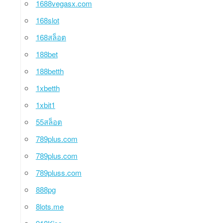
1688vegasx.com
168slot
168สล็อต
188bet
188betth
1xbetth
1xbit1
55สล็อต
789plus.com
789plus.com
789pluss.com
888pg
8lots.me