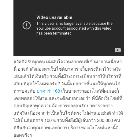
สวัสดีครับทุกคน ผมมั่นใจว่าหลายคนที่เข้ามาอ่านเนื้อหา
นี้ อาจกำลังมองหาเว็บไซต์บาคาร่าเว็บตรงที่น่าไว้วางใจ
เล่นแล้วได้เงินจริง รวมทั้งมีระบบระเบียบการให้บริการที่
เยี่ยมที่สุดใช่ไหมขอรับ? วันนี้ผมอยากชี้แนะให้ทุกคนได้
ทราบจะกับ
บาคาร่า168
เว็บบาคาร่าออนไลน์ที่ผมเองก็
เคยทดลองใช้งาน และจะต้องบอกเลยว่า ที่นี่คือเว็บไซต์ที่
ตอบปัญหาทุกความต้องการของคนรักบาคาร่าอย่าง
แท้จริง เนื่องจากว่าเป็นเว็บไซต์ตรง ไม่ผ่านเอเย่นต์ ทำให้
ไม่เป็นอันตราย 100% รวมทั้งยังมีผู้เล่นกว่า 200,000 คน
ที่ยืนยันว่าคุณภาพและก็การบริการของเว็บไซต์แห่งนี้ดี
ยอดจริงๆ