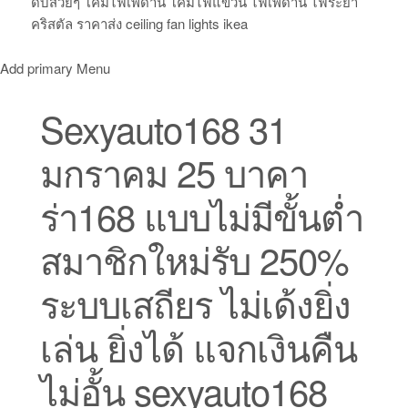
ดับสวยๆ โคมไฟเพดาน โคมไฟแขวน ไฟเพดาน ไฟระย้า
คริสตัล ราคาส่ง ceiling fan lights ikea
Add primary Menu
Sexyauto168 31
มกราคม 25 บาคา
ร่า168 แบบไม่มีขั้นต่ำ
สมาชิกใหม่รับ 250%
ระบบเสถียร ไม่เด้งยิ่ง
เล่น ยิ่งได้ แจกเงินคืน
ไม่อั้น sexyauto168