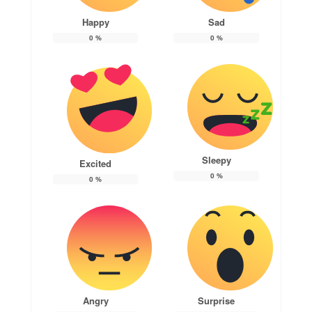
Happy
Sad
0
%
0
%
Sleepy
Excited
0
%
0
%
Angry
Surprise