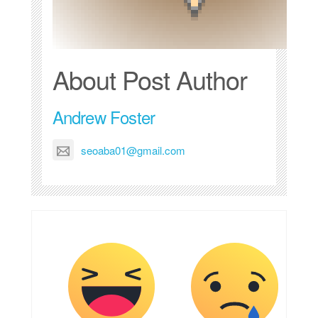
About Post Author
Andrew Foster
seoaba01@gmail.com