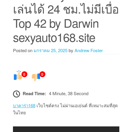
เล่นได้ 24 ชม.ไม่มีเบื่อ
Top 42 by Darwin
sexyauto168.site
Posted on
มกราคม 25, 2025
by
Andrew Foster
0
0
Read Time:
4 Minute, 38 Second
บาคาร่า168
เว็บไซต์ตรง ไม่ผ่านเอเย่นต์ ที่เหมาะสมที่สุด
ในไทย