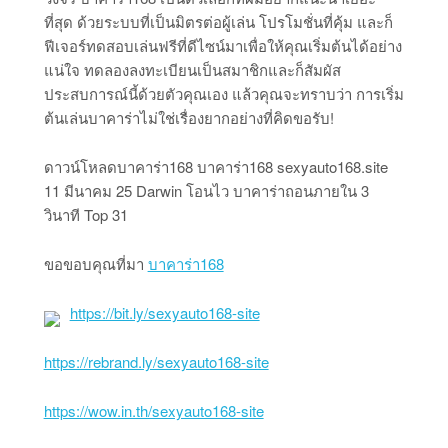
ที่สุด ด้วยระบบที่เป็นมิตรต่อผู้เล่น โปรโมชั่นที่คุ้ม และก็
ฟีเจอร์ทดสอบเล่นฟรีที่ดีไซน์มาเพื่อให้คุณเริ่มต้นได้อย่าง
แน่ใจ ทดลองลงทะเบียนเป็นสมาชิกและก็สัมผัส
ประสบการณ์นี้ด้วยตัวคุณเอง แล้วคุณจะทราบว่า การเริ่ม
ต้นเล่นบาคาร่าไม่ใช่เรื่องยากอย่างที่คิดขอรับ!
ดาวน์โหลดบาคาร่า168 บาคาร่า168 sexyauto168.site
11 มีนาคม 25 Darwin โอนไว บาคาร่าถอนภายใน 3
วินาที Top 31
ขอขอบคุณที่มา
บาคาร่า168
https://bit.ly/sexyauto168-site
https://rebrand.ly/sexyauto168-site
https://wow.in.th/sexyauto168-site