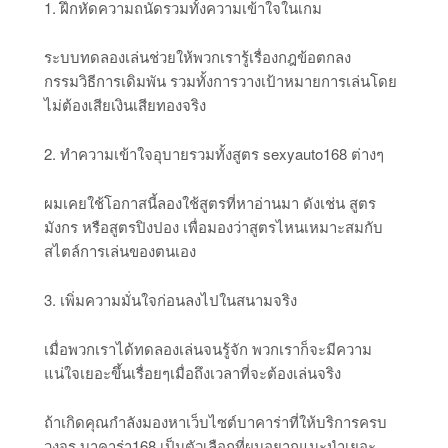
1. ฝึกหัดความถนัดรวมทั้งความเข้าใจในเกม
ระบบทดลองเล่นช่วยให้พวกเรารู้เรื่องกฎข้อตกลง
กรรมวิธีการเดิมพัน รวมทั้งการวางเป้าหมายการเล่นโดย
ไม่ต้องเสียเงินเสียทองจริง
2. ทำความเข้าใจอุบายรวมทั้งสูตร sexyauto168 ต่างๆ
ผมเคยใช้โอกาสนี้ลองใช้สูตรที่หาอ่านมา ดังเช่น สูตร
มังกร หรือสูตรปิงปอง เพื่อมองว่าสูตรไหนเหมาะสมกับ
สไตล์การเล่นของตนเอง
3. เพิ่มความมั่นใจก่อนลงไปในสนามจริง
เมื่อพวกเราได้ทดลองเล่นจนรู้จัก พวกเราก็จะมีความ
แน่ใจเยอะขึ้นเรื่อยๆเมื่อถึงเวลาที่จะต้องเล่นจริง
ถ้าเกิดคุณกำลังมองหาเว็บไซต์บาคาร่าที่ให้บริการครบ
วงจร บาคาร่า168 เป็นตัวเลือกที่ผมอยากแนะนำเยอะ