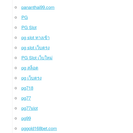
pananthai99.com
PG
PG Slot
pg slot ทางเข้า
pg slot เว็บตรง
PG Slot เว็บใหม่
pg สล็อต
pg เว็บตรง
pg718
pg77
pg77slot
pg99
pggold168bet.com