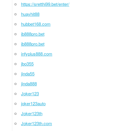
https://sretthi99.bet/enter/
huayhit88
hubbet168.com
ib888pro.bet
ib888pro.bet
infyplus888.com
jbo355
jinda55
jinda888
Joker123
joker123auto
Joker123th
Joker123th.com