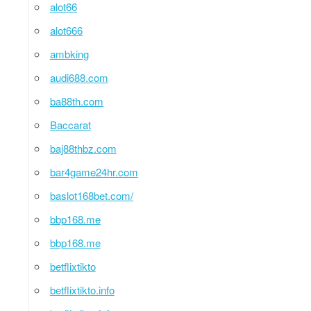
alot66
alot666
ambking
audi688.com
ba88th.com
Baccarat
baj88thbz.com
bar4game24hr.com
baslot168bet.com/
bbp168.me
bbp168.me
betflixtikto
betflixtikto.info