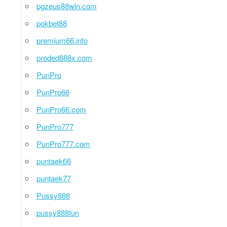
pgzeus88win.com
pokbet88
premium66.info
proded888x.com
PunPro
PunPro66
PunPro66.com
PunPro777
PunPro777.com
puntaek66
puntaek77
Pussy888
pussy888fun