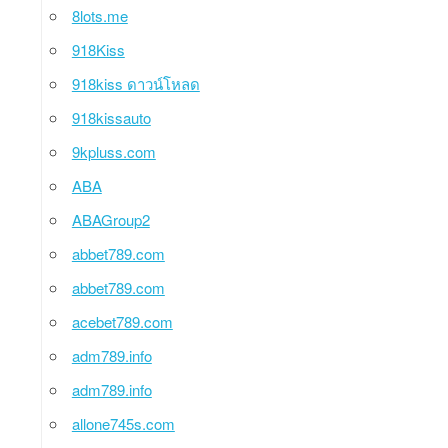
8lots.me
918Kiss
918kiss ดาวน์โหลด
918kissauto
9kpluss.com
ABA
ABAGroup2
abbet789.com
abbet789.com
acebet789.com
adm789.info
adm789.info
allone745s.com