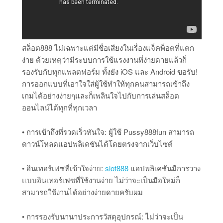
สล็อต888 ไม่เฉพาะแต่มีชื่อเสียงในเรื่องแจ็คพ็อตที่แตก
ง่าย ด้วยเหตุว่ามีระบบการใช้แรงงานที่ง่ายดายแล้วก็
รองรับกับทุกแพลตฟอร์ม ทั้งยัง iOS และ Android ขอรับ!
การออกแบบที่เอาใจใส่ผู้ใช้ทำให้ทุกคนสามารถเข้าถึง
เกมได้อย่างง่ายๆและก็เพลินใจไปกับการเล่นสล็อต
ออนไลน์ได้ทุกที่ทุกเวลา
• การเข้าถึงที่รวดเร็วทันใจ: ผู้ใช้ Pussy888fun สามารถ
ดาวน์โหลดแอปพลิเคชันได้โดยตรงจากเว็บไซต์
• อินเทอร์เฟซที่เข้าใจง่าย:
slot888
แอปพลิเคชันมีการวาง
แบบอินเทอร์เฟซที่ใช้งานง่าย ไม่ว่าจะเป็นมือใหม่ก็
สามารถใช้งานได้อย่างง่ายดายครับผม
• การรองรับนานาประการวัสดุอุปกรณ์: ไม่ว่าจะเป็น