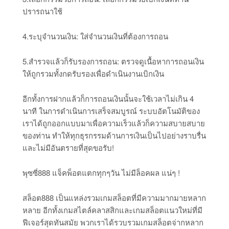
ปรารถนาใช้
4.ระบุจำนวนเงิน: ใส่จำนวนเงินที่ต้องการถอน
5.สำรวจแล้วก็รับรองการถอน: ตรวจดูเนื้อหาการถอนเงิน
ให้ถูกรวมทั้งกดรับรองเพื่อดำเนินงานเบิกเงิน
อีกทั้งการฝากแล้วก็การถอนเงินนั้นจะใช้เวลาไม่เกิน 4
นาที ในการดำเนินการเสร็จสมบูรณ์ ระบบอัตโนมัติของ
เราได้ถูกออกแบบมาเพื่อความเร็วแล้วก็ความสบายสบาย
ของท่าน ทำให้ทุกธุรกรรมด้านการเงินเป็นไปอย่างราบรื่น
และไม่มีอันตรายที่สุดขอรับ!
พุซซี่888 แจ็คพ็อตแตกทุกๆวัน ไม่มีล็อคผล แน่ๆ !
สล็อต888 เป็นแหล่งรวมเกมสล็อตที่มีความมากมายหลาก
หลาย อีกทั้งเกมสไตล์คลาสสิกและเกมสล็อตแนวใหม่ที่มี
ฟีเจอร์สุดทันสมัย พวกเราได้รวบรวมเกมสล็อตจ่ากหลาก