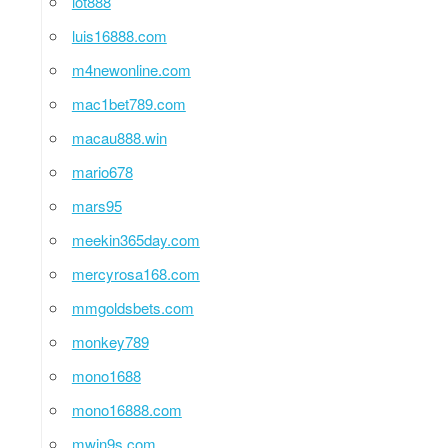
lot888
luis16888.com
m4newonline.com
mac1bet789.com
macau888.win
mario678
mars95
meekin365day.com
mercyrosa168.com
mmgoldsbets.com
monkey789
mono1688
mono16888.com
mwin9s.com