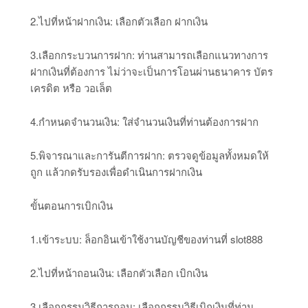
2.ไปที่หน้าฝากเงิน: เลือกตัวเลือก ฝากเงิน
3.เลือกกระบวนการฝาก: ท่านสามารถเลือกแนวทางการ
ฝากเงินที่ต้องการ ไม่ว่าจะเป็นการโอนผ่านธนาคาร บัตร
เครดิต หรือ วอเล็ต
4.กำหนดจำนวนเงิน: ใส่จำนวนเงินที่ท่านต้องการฝาก
5.พิจารณาและการันตีการฝาก: ตรวจดูข้อมูลทั้งหมดให้
ถูก แล้วกดรับรองเพื่อดำเนินการฝากเงิน
ขั้นตอนการเบิกเงิน
1.เข้าระบบ: ล็อกอินเข้าใช้งานบัญชีของท่านที่ slot888
2.ไปที่หน้าถอนเงิน: เลือกตัวเลือก เบิกเงิน
3.เลือกกรรมวิธีการถอน: เลือกกรรมวิธีเบิกเงินที่ท่าน