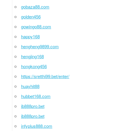
gobaza88.com
golden456
gowingo88.com
happy168
hengheng9899.com
hengjing168
hongkong456
https://sretthi99.bet/enter/
huayhit88
hubbet168.com
ib888pro.bet
ib888pro.bet
infyplus888.com