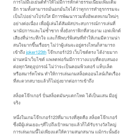
การไม่มีเอเย่นต์ทำให้ไม่มีการหักค่าธรรมเนียมเพิ่มเติม
อีก รวมทั้งสามารถมั่นอกมั่นใจได้ว่าทุกการทำธุรกรรมจะ
เป็นไปอย่างโปร่งใส มีการพัฒนารวมทั้งอัพเดทเกมใหม่ๆ
อย่างต่อเนื่อง เพื่อผู้เล่นได้สัมผัสประสบการณ์การเล่นที่
นานัปการและไม่ซ้ำซาก ทั้งยังกราฟิกที่สวยงาม เอฟเฟ็กต์
เสียงที่น่าระทึกใจ และก็ฟีพบร์พิเศษที่ทำให้เกมมีความน่า
สนใจมากขึ้นเรื่อยๆ ไม่ว่าผู้เล่นจะอยู่ตรงไหนก็สามารถ
เข้าถึง
joker123th
โจ๊กเกอร์123 เว็บไซต์ตรง ได้ง่ายมาก
ผ่านหน้าเว็บไซต์ แพลตฟอร์มมีการวางแบบที่ตอบสนอง
ต่อทุกวัสดุอุปกรณ์ ไม่ว่าจะเป็นคอมพิวเตอร์ แท็บเล็ต
หรือสมาร์ทโฟน ทำให้การเล่นเกมสล็อตออนไลน์เกิดเรื่อง
ที่สะดวกสบายแล้วก็ไม่ยุ่งยากต่อการเข้าถึง
สล็อตโจ๊กเกอร์ ปั่นสล็อตมันๆแตกโหด ได้เป็นแสน มีอยู่
จริง
หนึ่งในเกมโจ๊กเกอร์123ที่มาแรงที่สุดคือ สล็อตโจ๊กเกอร์
ซึ่งมีผู้เล่นเยอะๆที่ไปถึงเป้าหมายแล้วก็ได้รับรางวัลใหญ่
การเล่นเกมนี้ไม่เพียงแต่ให้ความสนุกสนาน แม้กระนั้นยัง