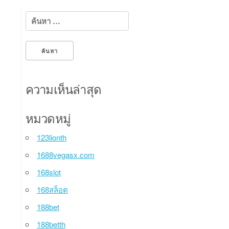
ค้นหาสำหรับ:
ความเห็นล่าสุด
หมวดหมู่
123lionth
1688vegasx.com
168slot
168สล็อต
188bet
188betth