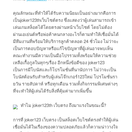
คุณลักษณะที่ทำให้ได้รับความนิยมเป็นอย่างมากคือการ
เป็นjoker123thเว็บไซต์ตรง ซึ่งแสดงว่าผู้เล่นสามารถเข้า
เล่นเกมสล็อตได้โดยตรงผ่านหน้าเว็บไซต์ โดยไม่ต้อง
ผ่านเอเย่นต์หรือพ่อค้าคนกลางอะไรก็ตามทำให้เชื่อมั่นได้
มีทีมงานที่พร้อมให้บริการลูกค้าตลอด 24 ชั่วโมง ไม่ว่าจะ
เป็นการตอบปัญหาหรือแก้ไขปัญหาที่ผู้เล่นอาจพบเห็น
คณะทำงานมีความเป็นมือโปรรวมทั้งพร้อมให้ความช่วย
เหลือเกื้อกูลในทุกๆเรื่อง อีกหนึ่งข้อดีของ joker123
เป็นการมีโบนัสและก็โปรโมชั่นที่นานัปการ ไม่ว่าจะเป็น
โบนัสต้อนรับสำหรับผู้เล่นโจ๊กเกอร์123ใหม่ โปรโมชั่นรา
ยวัน รายสัปดาห์ หรือทุกเดือน รวมทั้งกิจกรรมพิเศษต่างๆ
ที่จะทำให้ผู้เล่นได้รับสิ่งที่คุ้มค่ามากเพิ่มขึ้น
ทำไม joker123th เว็บตรง ถึงมาแรงในขณะนี้?
การที่ joker123 เว็บตรง เป็นสล็อตเว็บไซต์ตรงทำให้ผู้เล่น
เชื่อมั่นได้ในเรื่องของความปลอดภัยแล้วก็ความน่าวางใจ