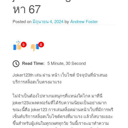
หา 67
Posted on
มิถุนายน 4, 2024
by
Andrew Foster
0
0
Read Time:
5 Minute, 30 Second
Joker123th เล่น ผ่าน หน้า เว็บไซต์ ปัจจุบันที่นำเสนอ
บริการสล็อตเว็บตรงมาแรง
ไม่จำเป็นต้องไปหาเกมสนุกๆที่แหน่งใดไกล มาที่นี่
joker123แพลตฟอร์มที่ได้รับความนิยมเป็นอย่างมาก
ขณะนี้คือ joker123 การเล่นสล็อตผ่านหน้าเว็บที่มีการพรี
เซ็นท์บริการสล็อตเว็บไซต์ตรงที่มาแรง แล้วก็สบายเยอะ
ขึ้นสำหรับผู้เล่นในทุกเพศทุกวัย วันนี้เราจะมาทำความ