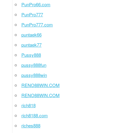
PunPro66.com
PunPro777
PunPro777.com
puntaek66
puntaek77
Pussy888
pussy888fun
pussy888win
RENO88WIN.COM
RENO88WIN.COM
rich818
rich8188.com
riches888