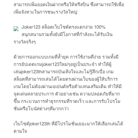
สามารถเพิ่มยอดเงินฝากหรือให้ฟรีสปิน ซึ่งสามารถใช้เพื่อ
เพิ่มจังหวะในการชนะรางวัลใหญ่
Joker123 สล็อตเว็บไซต์ตรงแตกง่าย 100%
สนุกสนานรวมทั้งยังมีโอกาสที่กำลังจะได้รับเงิน
รางวัลจริงๆ
ด้วยการออกแบบเกมที่ล้ำยุค การใช้งานที่ง่าย รวมทั้งมี
การอัปเดตเกมjoker123ใหม่ๆอยู่เป็นประจำ ทำให้ผู้
เล่นjoker123thสามารถบันเทิงใจและไม่รู้สึกเบื่อ เกม
สล็อตที่สามารถเล่นได้โดยตรงผ่านเว็บของผู้ให้บริการ
เกมโดยไม่ต้องผ่านเอเย่นต์หรือตัวแทนเสริมเติม ทำให้มี
จุดเด่นหลายประการ ตัวอย่างเช่น ความปลอดภัยที่มาก
ขึ้น กระบวนการทำธุรกรรมที่รวดเร็ว และการรับโปรโม
ชั่นหรือโบนัสต่างๆที่มากกว่า
เว็บไซต์joker123th ที่มีโปรโมชั่นเยอะมากให้เลือกเล่นได้
ตามใจ