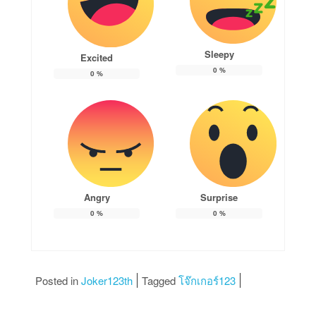
Sleepy
Excited
0
%
0
%
Angry
Surprise
0
%
0
%
Posted in
Joker123th
Tagged
โจ๊กเกอร์123