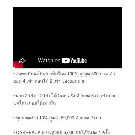
• ลงทะเบียนเป็นสมาชิกใหม่ 100% สูงสุด 500 บาท ทำ
ยอด 4 เท่า ถอนได้ 2 เท่า ของยอดฝาก
• ฝาก 20 รับ 120 รับได้วันละครั้ง ทำยอด 6 เท่า รับมาก
แค่ไหน ถอนได้เท่านั้น
• ทุกยอดฝาก 10% สุูงสุด 50,000 ทำยอด 2 เท่า
• CASHBACK 50% สูงสุด 5,000 กดได้วันละ 1 ครั้ง