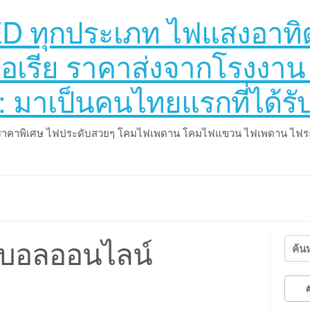
D ทุกประเภท ไฟแสงอาทิต
รีย ราคาส่งจากโรงงาน li
 มาเป็นคนไทยแรกที่ได้รั
 ราคาพิเศษ ไฟประดับสวยๆ โคมไฟเพดาน โคมไฟแขวน ไฟเพดาน ไฟระย้า ค
บอลออนไลน์
ค้นหา