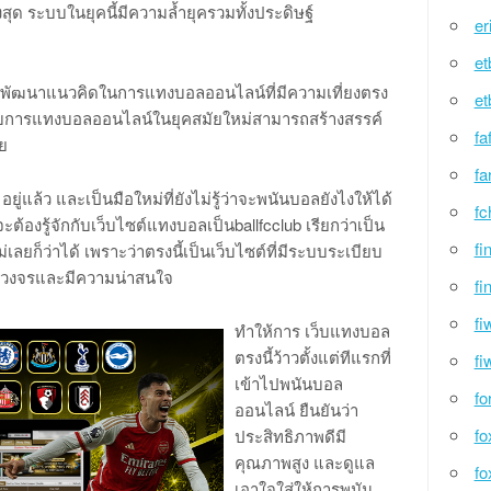
ด ระบบในยุคนี้มีความล้ำยุครวมทั้งประดิษฐ์
er
et
้งพัฒนาแนวคิดในการแทงบอลออนไลน์ที่มีความเที่ยงตรง
et
บบการแทงบอลออนไลน์ในยุคสมัยใหม่สามารถสร้างสรรค์
fa
ย
fa
ู่แล้ว และเป็นมือใหม่ที่ยังไม่รู้ว่าจะพนันบอลยังไงให้ได้
fc
ะต้องรู้จักกับเว็บไซต์แทงบอลเป็นballfcclub เรียกว่าเป็น
fi
็ว่าได้ เพราะว่าตรงนี้เป็นเว็บไซต์ที่มีระบบระเบียบ
รบวงจรและมีความน่าสนใจ
fi
fi
ทำให้การ เว็บแทงบอล
ตรงนี้ว้าวตั้งแต่ทีแรกที่
fi
เข้าไปพนันบอล
fo
ออนไลน์ ยืนยันว่า
f
ประสิทธิภาพดีมี
คุณภาพสูง และดูแล
f
เอาใจใส่ให้การพนัน