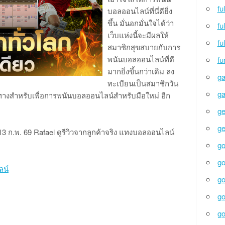
fu
บอลออนไลน์ที่นี่ดียิ่ง
ขึ้น มั่นอกมั่นใจได้ว่า
fu
เว็บแห่งนี้จะมีผลให้
fu
สมาชิกสุขสบายกับการ
พนันบอลออนไลน์ที่ดี
fu
มากยิ่งขึ้นกว่าเดิม ลง
g
ทะเบียนเป็นสมาชิกวัน
ga
นวทางสำหรับเพื่อการพนันบอลออนไลน์สำหรับมือใหม่ อีก
g
g
3 ก.พ. 69 Rafael ดูรีวิวจากลูกค้าจริง แทงบอลออนไลน์
go
go
ลน์
g
go
g