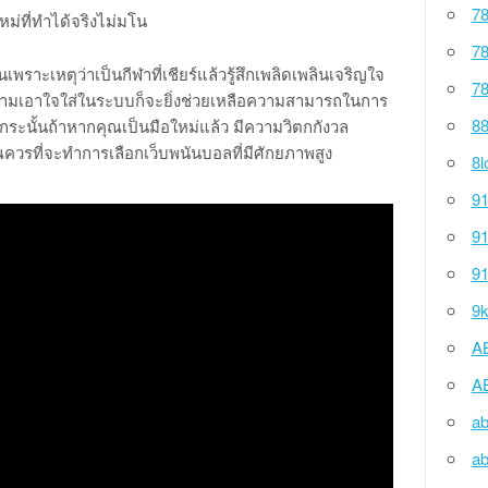
78
หม่ที่ทำได้จริงไม่มโน
78
ราะเหตุว่าเป็นกีฬาที่เชียร์แล้วรู้สึกเพลิดเพลินเจริญใจ
78
วามเอาใจใส่ในระบบก็จะยิ่งช่วยเหลือความสามารถในการ
8
ม้กระนั้นถ้าหากคุณเป็นมือใหม่แล้ว มีความวิตกกังวล
วรที่จะทำการเลือกเว็บพนันบอลที่มีศักยภาพสูง
8l
91
91
91
9k
A
A
a
a