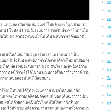
a
ad
ad
 แทงบอล เมื่อเพิ่มเติมเงินเข้าไปแล้วและก็คุณสามารถ
al
ดิตฟรี โบนัสฟรี รวมถึงระบบการฝากเงินที่จะทำให้ท่านได้
al
ตุนี้มือใหม่คุณจำต้องทำเช่นไรให้ได้ประสบการณ์ดีๆอย่างนี้
al
a
ชร์ให้กับสมาชิกอยู่ตลอดเวลา เพราะเหตุว่าเป็น
ั่นอกมั่นใจในประสิทธิภาพว่าใช้งานได้จริงไม่มีมนัสอย่าง
au
ไลน์ที่สร้างประสบการณ์ความสำเร็จ และสิทธิเสรีภาพ
ba
ารทรงไว้วางใจได้ไปกับระบบการศึกษาสร้างสรรค์ รวม
Ba
ื่อการพนันบอลออนไลน์ให้สุขสบาย
ba
กให้คนไหนกันได้รู้ทั่วๆไปแต่ว่ามาบอกให้กับสมาชิก
b
 ที่จะได้ทราบเคล็ดลับดีๆกลุ่มนี้ บอกได้เลยว่าการเป็น
สัมผัสได้ด้วยตัวเองเป็นเว็บไซต์ที่ใส่ใจสมาชิกในทุก
ba
ออนไลน์ที่ช่วยเหลือความสามารถมุมมองรวมทั้งความน่า