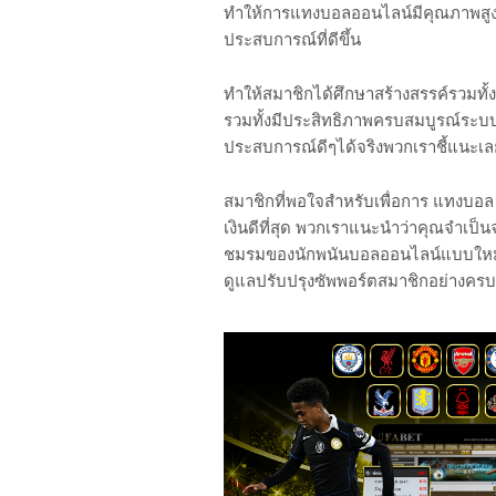
ทำให้การแทงบอลออนไลน์มีคุณภาพสูงสุ
ประสบการณ์ที่ดีขึ้น
ทำให้สมาชิกได้ศึกษาสร้างสรรค์รวมทั
รวมทั้งมีประสิทธิภาพครบสมบูรณ์ระ
ประสบการณ์ดีๆได้จริงพวกเราชี้แนะเล
สมาชิกที่พอใจสำหรับเพื่อการ แทงบอล อย
เงินดีที่สุด พวกเราแนะนำว่าคุณจำเป็นจ
ชมรมของนักพนันบอลออนไลน์แบบใหม่เลยก
ดูแลปรับปรุงซัพพอร์ตสมาชิกอย่างค