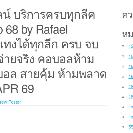
์ บริการครบทุกลีค
คว
p 68 by Rafael
หม
 แทงได้ทุกลีก ครบ จบ
12
 จ่ายจริง คอบอลห้าม
1
16
บอล สายคุ้ม ห้ามพลาด
16
 APR 69
18
18
rew Foster
1x
1x
55