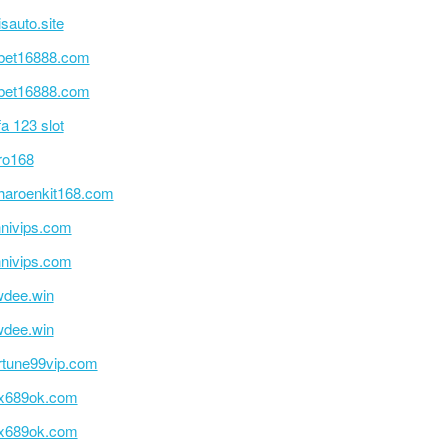
isauto.site
bet16888.com
bet16888.com
fa 123 slot
ro168
haroenkit168.com
nnivips.com
nnivips.com
wdee.win
wdee.win
rtune99vip.com
ox689ok.com
ox689ok.com