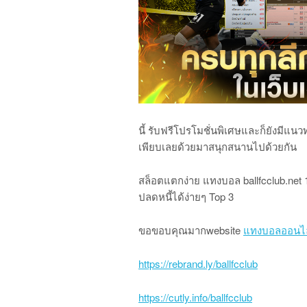
นี้ รับฟรีโปรโมชั่นพิเศษและก็ยังมีแ
เพียบเลยด้วยมาสนุกสนานไปด้วยกัน
สล็อตแตกง่าย แทงบอล ballfcclub.net 1
ปลดหนี้ได้ง่ายๆ Top 3
ขอขอบคุณมากwebsite
แทงบอลออนไ
https://rebrand.ly/ballfcclub
https://cutly.info/ballfcclub