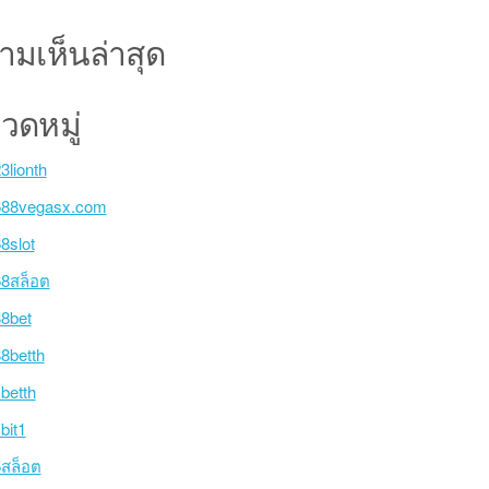
ามเห็นล่าสุด
วดหมู่
3lionth
688vegasx.com
8slot
8สล็อต
8bet
8betth
betth
bit1
สล็อต