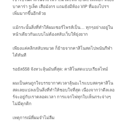
บาคาร่า รูเล็ต เสือมังกร แถมยังมีห้อง VIP ที่มองโปรฯ
เพิ่มมากขึ้นอีกด้วย
แม้กระนั้นสิ่งที่ทำให้ผมเซอร์ไพรส์เป็น… ทุกๆอย่างอยู่ใน
หน้าเดียวกันแบบไม่ต้องสลับเว็บให้ยุ่งยาก
เพียงแค่คลิกสลับหมวด ก็ย้ายจากคาสิโนสดไปพนันกีฬา
ได้ทันที
รอยัล558 จังหวะลุ้นมันที่สุด: คาสิโนสดแบบเรียลไทม์
ผมเป็นคนถูกใจบรรยากาศเวลาลุ้นอะไรแบบสดๆคาสิโน
สดเลยแปลงเป็นสิ่งที่ทำให้ชอบใจที่สุด เนื่องจากว่าดีลเลอ
ร์จะอยู่กับเราตลอดเวลา การแจกไพ่ทุกใบเห็นกระจ่างๆ
ไม่มีตุกติก
เหตุการณ์ที่ผมจำไม่ลืม