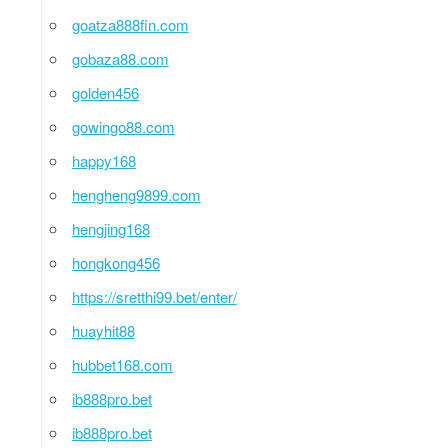
goatza888fin.com
gobaza88.com
golden456
gowingo88.com
happy168
hengheng9899.com
hengjing168
hongkong456
https://sretthi99.bet/enter/
huayhit88
hubbet168.com
ib888pro.bet
ib888pro.bet