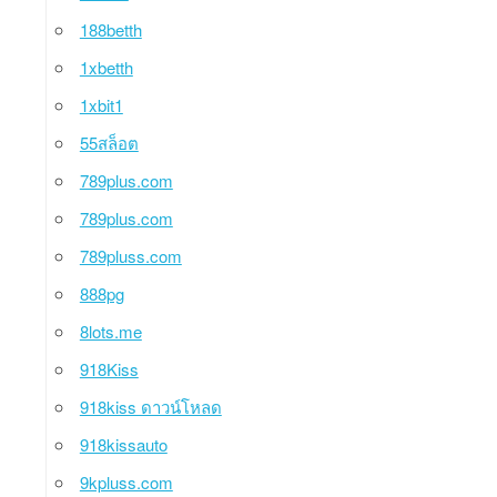
188betth
1xbetth
1xbit1
55สล็อต
789plus.com
789plus.com
789pluss.com
888pg
8lots.me
918Kiss
918kiss ดาวน์โหลด
918kissauto
9kpluss.com