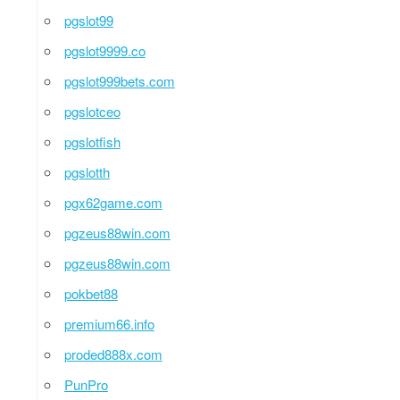
pgslot99
pgslot9999.co
pgslot999bets.com
pgslotceo
pgslotfish
pgslotth
pgx62game.com
pgzeus88win.com
pgzeus88win.com
pokbet88
premium66.info
proded888x.com
PunPro