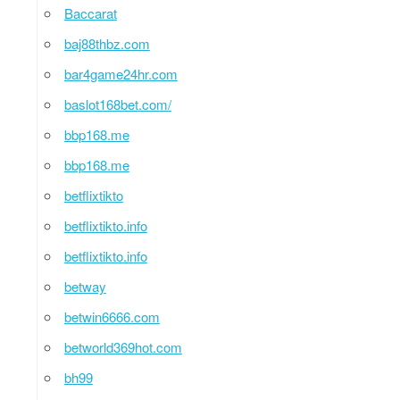
Baccarat
baj88thbz.com
bar4game24hr.com
baslot168bet.com/
bbp168.me
bbp168.me
betflixtikto
betflixtikto.info
betflixtikto.info
betway
betwin6666.com
betworld369hot.com
bh99