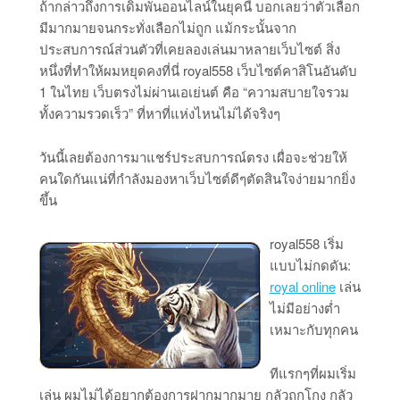
ถ้ากล่าวถึงการเดิมพันออนไลน์ในยุคนี้ บอกเลยว่าตัวเลือก
มีมากมายจนกระทั่งเลือกไม่ถูก แม้กระนั้นจาก
ประสบการณ์ส่วนตัวที่เคยลองเล่นมาหลายเว็บไซต์ สิ่ง
หนึ่งที่ทำให้ผมหยุดคงที่นี่ royal558 เว็บไซต์คาสิโนอันดับ
1 ในไทย เว็บตรงไม่ผ่านเอเย่นต์ คือ “ความสบายใจรวม
ทั้งความรวดเร็ว” ที่หาที่แห่งไหนไม่ได้จริงๆ
วันนี้เลยต้องการมาแชร์ประสบการณ์ตรง เผื่อจะช่วยให้
คนใดกันแน่ที่กำลังมองหาเว็บไซต์ดีๆตัดสินใจง่ายมากยิ่ง
ขึ้น
royal558 เริ่ม
แบบไม่กดดัน:
royal online
เล่น
ไม่มีอย่างต่ำ
เหมาะกับทุกคน
ทีแรกๆที่ผมเริ่ม
เล่น ผมไม่ได้อยากต้องการฝากมากมาย กลัวถูกโกง กลัว