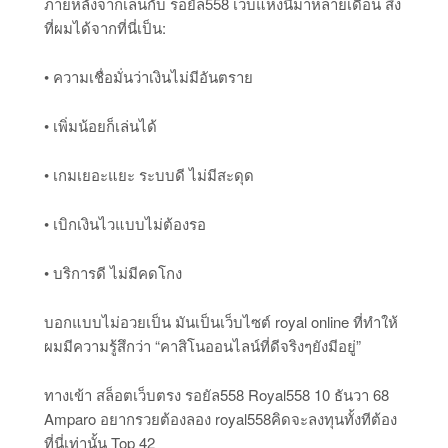
ภายหลังจากเล่นกับ รอยัล558 เว็บแห่งนี้มาหลายเดือน สิ่ง
ที่ผมได้จากที่นี่เป็น:
• ความเชื่อมั่นว่าเงินไม่มีอันตราย
• เพิ่มน้อยก็เล่นได้
• เกมเยอะแยะ ระบบดี ไม่มีสะดุด
• เบิกเงินไวแบบไม่ต้องรอ
• บริการดี ไม่มีคดโกง
บอกแบบไม่อวยเป็น มันเป็นเว็บไซต์ royal online ที่ทำให้
ผมมีความรู้สึกว่า “คาสิโนออนไลน์ที่ดีจริงๆยังมีอยู่”
ทางเข้า สล็อตเว็บตรง รอยัล558 Royal558 10 ธันวา 68
Amparo อยากรวยต้องลอง royal558คิดจะลงทุนทั้งทีต้อง
ที่นี่เท่านั้น Top 42