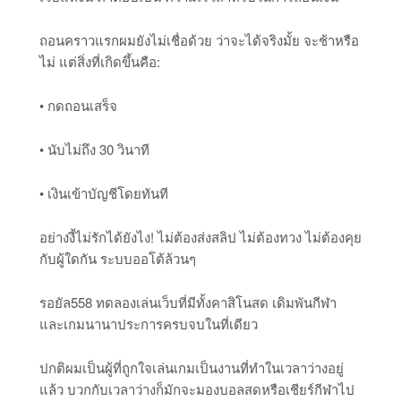
ถอนคราวแรกผมยังไม่เชื่อด้วย ว่าจะได้จริงมั้ย จะช้าหรือ
ไม่ แต่สิ่งที่เกิดขึ้นคือ:
• กดถอนเสร็จ
• นับไม่ถึง 30 วินาที
• เงินเข้าบัญชีโดยทันที
อย่างงี้ไม่รักได้ยังไง! ไม่ต้องส่งสลิป ไม่ต้องทวง ไม่ต้องคุย
กับผู้ใดกัน ระบบออโต้ล้วนๆ
รอยัล558 ทดลองเล่นเว็บที่มีทั้งคาสิโนสด เดิมพันกีฬา
และเกมนานาประการครบจบในที่เดียว
ปกติผมเป็นผู้ที่ถูกใจเล่นเกมเป็นงานที่ทำในเวลาว่างอยู่
แล้ว บวกกับเวลาว่างก็มักจะมองบอลสดหรือเชียร์กีฬาไป