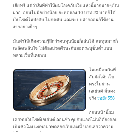
เสียฟรี แต่ว่าสิ่งที่ทำให้ผมโอเคกับเว็บแห่งนี้มากมายๆเป็น
ฝาก–ถอนไม่มีอย่างน้อย จะทดลอง 10 บาท 20 บาทก็ได้
เว็บไซต์ไม่บังคับ ไม่กดดัน แถมระบบฝากถอนก็ใช้งาน
ง่ายอย่างยิ่งๆ
มันทำให้เกิดความรู้สึกว่าคนทุนน้อยก็เล่นได้ คนทุนมากก็
เพลิดเพลินใจ ไม่ต้องปวดศีรษะกับยอดระบุขั้นต่ำแบบ
หลายเว็บที่เคยพบ
ไม่เหมือนกันที่
สัมผัสได้: เว็บ
ตรงไม่ผ่าน
เอเย่นต์ มั่นคง
จริง
รอยัล558
ก่อนหน้านี้ผม
เคยพบเว็บไซต์เอเย่นต์ ถอนช้า คุยกับแอดไม่นก็ต้องคอย
เป็นชั่วโมง แต่พอมาทดลองเว็บแห่งนี้ บอกเลยว่าความ