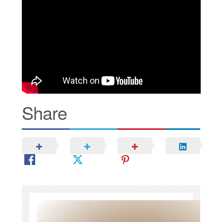
Share