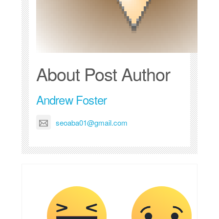
About Post Author
Andrew Foster
seoaba01@gmail.com