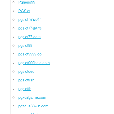
Pgheng99
PGSlot
pgslot ทางเข้า
pgslot เว็บตรง
pgslot77.com
pgslot99
pgslot9999.co
pgslot999bets.com
pgslotceo
pgslotfish
pgslotth
pgx62game.com
pgzeus88win.com