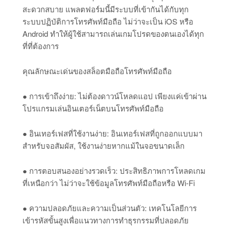
สะดวกสบาย แพลตฟอร์มนี้มีระบบที่เข้ากันได้กับทุก
ระบบปฏิบัติการโทรศัพท์มือถือ ไม่ว่าจะเป็น iOS หรือ
Android ทำให้ผู้ใช้สามารถเล่นเกมโปรดของตนเองได้ทุก
ที่ที่ต้องการ
คุณลักษณะเด่นของสล็อตมือถือโทรศัพท์มือถือ
● การเข้าถึงง่าย: ไม่ต้องดาวน์โหลดแอป เพียงแค่เข้าผ่าน
โปรแกรมเล่นอินเตอร์เน็ตบนโทรศัพท์มือถือ
● อินเทอร์เฟสที่ใช้งานง่าย: อินเทอร์เฟสที่ถูกออกแบบมา
สำหรับจอสัมผัส, ใช้งานง่ายหากแม้ในจอขนาดเล็ก
● การตอบสนองอย่างรวดเร็ว: ประสิทธิภาพการโหลดเกม
ที่เหนือกว่า ไม่ว่าจะใช้ข้อมูลโทรศัพท์มือถือหรือ Wi-Fi
● ความปลอดภัยและความเป็นส่วนตัว: เทคโนโลยีการ
เข้ารหัสขั้นสูงเพื่อแนวทางการทำธุรกรรมที่ปลอดภัย