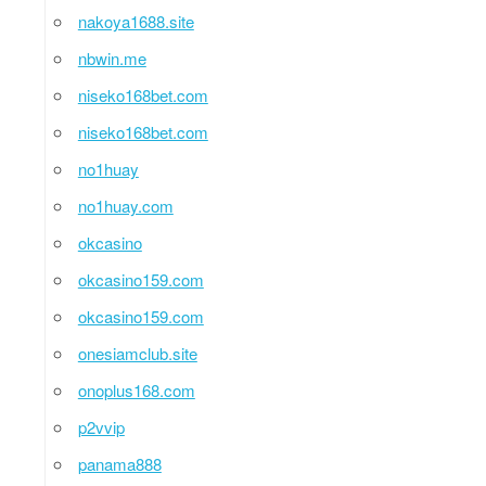
nakoya1688.site
nbwin.me
niseko168bet.com
niseko168bet.com
no1huay
no1huay.com
okcasino
okcasino159.com
okcasino159.com
onesiamclub.site
onoplus168.com
p2vvip
panama888