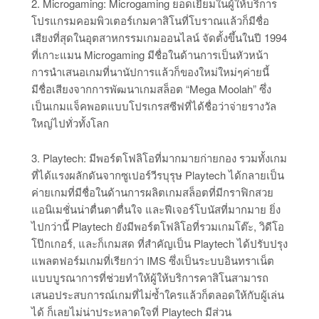
2. Microgaming: Microgaming ยอดเยี่ยมในผู้ให้บริการ
โปรแกรมคอมพิวเตอร์เกมคาสิโนที่โบราณแล้วก็มีชื่อ
เสียงที่สุดในอุตสาหกรรมเกมออนไลน์ จัดตั้งขึ้นในปี 1994
ที่เกาะแมน Microgaming มีชื่อในด้านการเป็นหัวหน้า
การนำเสนอเกมที่นานัปการแล้วก็ของใหม่ใหม่ๆค่ายนี้
มีชื่อเสียงจากการพัฒนาเกมสล็อต “Mega Moolah” ซึ่ง
เป็นเกมแจ็คพอตแบบโปรเกรสซีฟที่ได้ชื่อว่าจ่ายรางวัล
ใหญ่ไปทั่วทั้งโลก
3. Playtech: มีพอร์ตโฟลิโอที่มากมายก่ายกอง รวมทั้งเกม
ที่ได้แรงผลักดันจากซูเปอร์วีรบุรุษ Playtech ได้กลายเป็น
ค่ายเกมที่มีชื่อในด้านการผลิตเกมสล็อตที่มีกราฟิกสวย
แอนิเมชั่นน่าตื่นตาตื่นใจ และฟีเจอร์โบนัสที่มากมาย ยิ่ง
ไปกว่านี้ Playtech ยังมีพอร์ตโฟลิโอที่รวมเกมโต๊ะ, วิดีโอ
โป๊กเกอร์, และก็เกมสด ที่สำคัญเป็น Playtech ได้ปรับปรุง
แพลตฟอร์มเกมที่เรียกว่า IMS ซึ่งเป็นระบบอินทราเน็ต
แบบบูรณาการที่ช่วยทำให้ผู้ให้บริการคาสิโนสามารถ
เสนอประสบการณ์เกมที่ไม่ซ้ำใครแล้วก็ตลอดให้กับผู้เล่น
ได้ ก็เลยไม่น่าประหลาดใจที่ Playtech มีส่วน