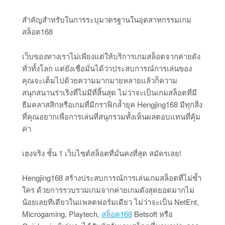
สำคัญสำหรับในการระบุมาตรฐานในอุตสาหกรรมเกม
สล็อต168
เว็บของทางเราไม่เพียงแต่ให้บริการเกมสล็อตจากค่ายดัง
ทั่วทั้งโลก แต่ยังเชื่อมั่นได้ว่าประสบการณ์การเล่นของ
คุณจะเต็มไปด้วยความมากมายหลายแล้วก็ความ
สนุกสนานร่าเริงที่ไม่มีที่สิ้นสุด ไม่ว่าจะเป็นเกมสล็อตที่มี
ธีมคลาสสิกหรือเกมที่มีกราฟิกล้ำยุค Hengjing168 มีทุกสิ่ง
ที่คุณอยากเพื่อการเล่นที่สนุกรวมทั้งเห็นผลตอบแทนที่คุ้ม
ค่า
เฮงจริง ชั้น 1 เว็บไซต์สล็อตที่มั่นคงที่สุด สมัครเลย!
Hengjing168 สร้างประสบการณ์การเล่นเกมสล็อตที่ไม่ซ้ำ
ใคร ด้วยการรวบรวมเกมจากค่ายเกมดังสุดยอดมากไม่
น้อยเลยทีเดียวในแพลตฟอร์มเดียว ไม่ว่าจะเป็น NetEnt,
Microgaming, Playtech,
สล็อต168
Betsoft หรือ