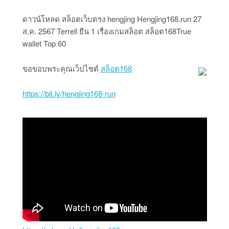
ดาวน์โหลด สล็อตเว็บตรง hengjing Hengjing168.run 27
ส.ค. 2567 Terrell ยืน 1 เรื่องเกมสล็อต สล็อต168True
wallet Top 60
ขอขอบพระคุณเว็ปไซต์
สล็อต168
https://bit.ly/hengjing168-run