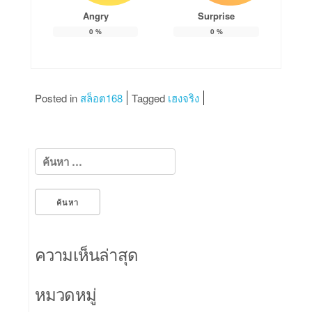
Angry
Surprise
0
%
0
%
Posted in
สล็อต168
Tagged
เฮงจริง
ค้นหาสำหรับ:
ความเห็นล่าสุด
หมวดหมู่