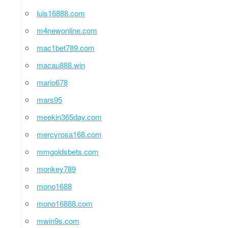
luis16888.com
m4newonline.com
mac1bet789.com
macau888.win
mario678
mars95
meekin365day.com
mercyrosa168.com
mmgoldsbets.com
monkey789
mono1688
mono16888.com
mwin9s.com