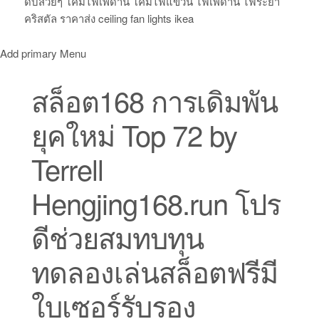
ดับสวยๆ โคมไฟเพดาน โคมไฟแขวน ไฟเพดาน ไฟระย้า
คริสตัล ราคาส่ง ceiling fan lights ikea
Add primary Menu
สล็อต168 การเดิมพัน
ยุคใหม่ Top 72 by
Terrell
Hengjing168.run โปร
ดีช่วยสมทบทุน
ทดลองเล่นสล็อตฟรีมี
ใบเซอร์รับรอง