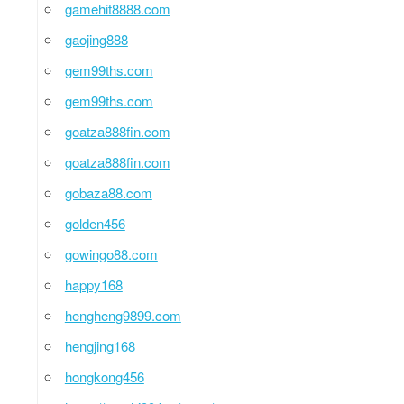
gamehit8888.com
gaojing888
gem99ths.com
gem99ths.com
goatza888fin.com
goatza888fin.com
gobaza88.com
golden456
gowingo88.com
happy168
hengheng9899.com
hengjing168
hongkong456