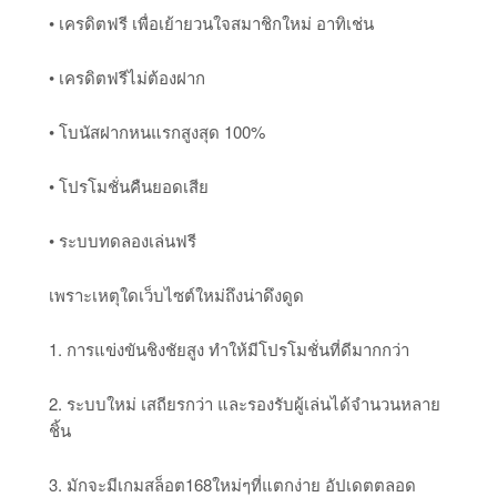
• เครดิตฟรี เพื่อเย้ายวนใจสมาชิกใหม่ อาทิเช่น
• เครดิตฟรีไม่ต้องฝาก
• โบนัสฝากหนแรกสูงสุด 100%
• โปรโมชั่นคืนยอดเสีย
• ระบบทดลองเล่นฟรี
เพราะเหตุใดเว็บไซต์ใหม่ถึงน่าดึงดูด
1. การแข่งขันชิงชัยสูง ทำให้มีโปรโมชั่นที่ดีมากกว่า
2. ระบบใหม่ เสถียรกว่า และรองรับผู้เล่นได้จำนวนหลาย
ชิ้น
3. มักจะมีเกมสล็อต168ใหม่ๆที่แตกง่าย อัปเดตตลอด