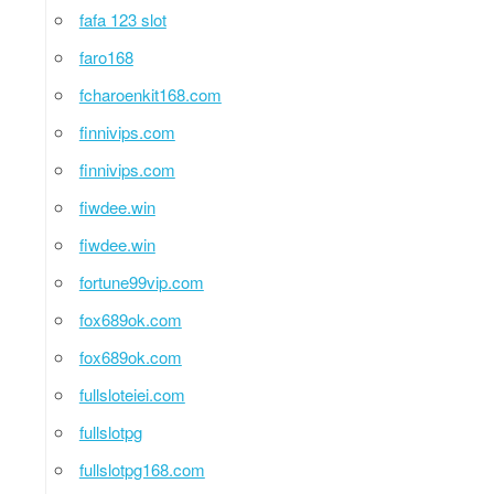
fafa 123 slot
faro168
fcharoenkit168.com
finnivips.com
finnivips.com
fiwdee.win
fiwdee.win
fortune99vip.com
fox689ok.com
fox689ok.com
fullsloteiei.com
fullslotpg
fullslotpg168.com