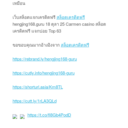
เหมือน
เว็บสล็อตแจกเครดิตฟรี
สล็อตเครดิตฟรี
hengjing168.guru 18 ตุลา 25 Carmen casino สล็อต
เครดิตฟรี แจกบ่อย Top 63
ขอขอบคุณมากอ้างอิงจาก
สล็อตเครดิตฟรี
https://rebrand.ly/hengjing168-guru
https://cutly.info/hengjing168-guru
https://shorturl.asia/Km8TL
https://cutt.ly/1rLA3QLd
https://t.co/fI8Gb4PodD