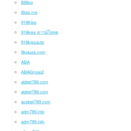
888pg
8lots.me
918Kiss
918kiss ดาวน์โหลด
918kissauto
9kpluss.com
ABA
ABAGroup2
abbet789.com
abbet789.com
acebet789.com
adm789.info
adm789.info