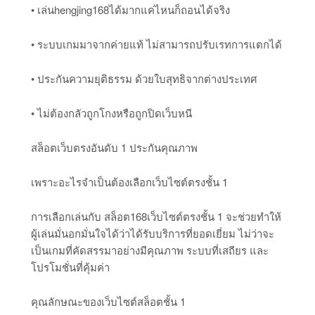
• เล่นhengjing168ได้มากแค่ไหนก็ถอนได้จริง
• ระบบเกมมาจากค่ายแท้ ไม่สามารถปรับเรทการแตกได้
• ประกันความยุติธรรม ด้วยใบสุทธิจากต่างประเทศ
• ไม่ต้องกลัวถูกโกงหรือถูกปิดเว็บหนี
สล็อตเว็บตรงอันดับ 1 ประกันคุณภาพ
เพราะอะไรจำเป็นต้องเลือกเว็บไซต์ตรงชั้น 1
การเลือกเล่นกับ สล็อต168เว็บไซต์ตรงชั้น 1 จะช่วยทำให้
ผู้เล่นมั่นอกมั่นใจได้ว่าได้รับบริการที่ยอดเยี่ยม ไม่ว่าจะ
เป็นเกมที่คัดสรรมาอย่างมีคุณภาพ ระบบที่เสถียร และ
โปรโมชั่นที่คุ้มค่า
คุณลักษณะของเว็บไซต์สล็อตชั้น 1