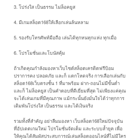
3. โปร่งใส เป็นธรรม ไม่ล็อคยูส
4. มีเกมสล็อต168ให้เลือกเล่นล้นหลาม
5. รองรับโทรศัพท์มือถือ เล่นได้ทุกหนทุกแห่ง ทุกเมื่อ
6. โปรโมชั่นและโบนัสคุ้ม
ถ้าเกิดคุณกำลังมองหาเว็บไซต์สล็อตเครดิตฟรีป้อม
ปราการคง ปลอดภัย และก็ แตกโหดจริง การเลือกเล่นกับ
สล็อต168เว็บตรงชั้น 1 ที่มาพร้อม ฝาก-ถอนไม่มีขั้นต่ำ
และก็ ไม่ล็อคยูส เป็นคำตอบที่ดีเยี่ยมที่สุด ไม่เพียงแค่คุณ
จะได้เล่นเกมที่มีคุณภาพ แม้กระนั้นยังมั่นใจได้ว่าทุกการ
เดิมพันโปร่งใส เป็นธรรม และได้เงินจริง
รวมทั้งที่สำคัญ อย่าลืมมองหา เว็บสล็อต168ใหม่ปัจจุบัน
ที่อัปเดตเกมใหม่ โปรโมชั่นจัดเต็ม และระบบล้ำยุค เพื่อ
ให้คุณได้สัมผัสประสบการณ์เล่นสล็อตออนไลน์ที่ไม่มีใคร