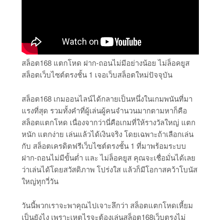
สล็อต168 แตกโหด ฝาก-ถอนไม่มีอย่างน้อย ไม่ล็อคยูส
สล็อตเว็บไซต์ตรงชั้น 1 เจอเว็บสล็อตใหม่ปัจจุบัน
สล็อต168 เกมออนไลน์ได้กลายเป็นหนึ่งในเกมพนันที่มา
แรงที่สุด รวมทั้งคำที่ผู้เล่นผู้คนจำนวนมากตามหาก็คือ
สล็อตแตกโหด เนื่องจากว่านี่คือเกมที่ให้รางวัลใหญ่ แตก
หนัก แตกง่าย เล่นแล้วได้เงินจริง โดยเฉพาะถ้าเลือกเล่น
กับ สล็อตเครดิตฟรีเว็บไซต์ตรงชั้น 1 ที่มาพร้อมระบบ
ฝาก-ถอนไม่มีขั้นต่ำ และ ไม่ล็อคยูส คุณจะเชื่อมั่นได้เลย
ว่าเล่นได้โดยสวัสดิภาพ โปร่งใส แล้วก็มีโอกาสคว้าโบนัส
ใหญ่ทุกวี่วัน
วันนี้พวกเราจะพาคุณไปเจาะลึกว่า สล็อตแตกโหดเหี้ยม
เป็นยังไง เพราะเหตุไรจะต้องเล่นสล็อต168เว็บตรงไม่