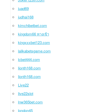
juad69
judhai168
kimchibetbet.com
kingdom66 ทางเข้า
kingxxxbet123.com
lalikabetsgame.com
lcbet444.com
lionth168.com
lionth168.com
Live22
live22slot
lnw365bet.com
london45