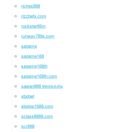
riches888
rizzbetx.com
rockstar66m
runway789s.com
sagame
sagame168
sagame168th
sagame168th.com
sawan888 ทดลองเล่น
sbobet
sbotop1688.com
sclass8888.com
scr888