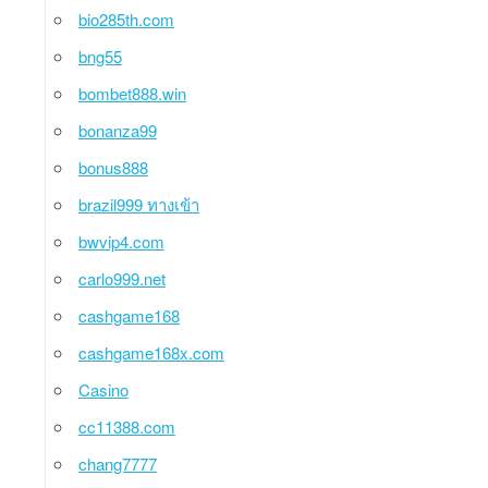
bio285th.com
bng55
bombet888.win
bonanza99
bonus888
brazil999 ทางเข้า
bwvip4.com
carlo999.net
cashgame168
cashgame168x.com
Casino
cc11388.com
chang7777