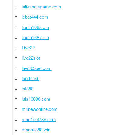
lalikabetsgame.com
lcbet444.com
lionth168.com
lionth168.com
Live22
live22slot
lnw365bet.com
london45
lot888
luis16888.com
m4newonline.com
mac1bet789.com
macau888.win