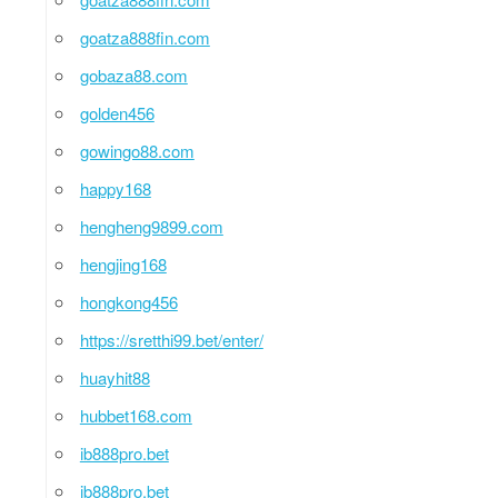
goatza888fin.com
gobaza88.com
golden456
gowingo88.com
happy168
hengheng9899.com
hengjing168
hongkong456
https://sretthi99.bet/enter/
huayhit88
hubbet168.com
ib888pro.bet
ib888pro.bet