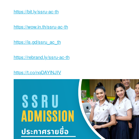
https://bit.ly/ssru-ac-th
https://wow.in.th/ssru-ac-th
https://is.gd/ssru_ac_th
https://rebrand.ly/ssru-ac-th
https://t.co/nqDAYlNJIV