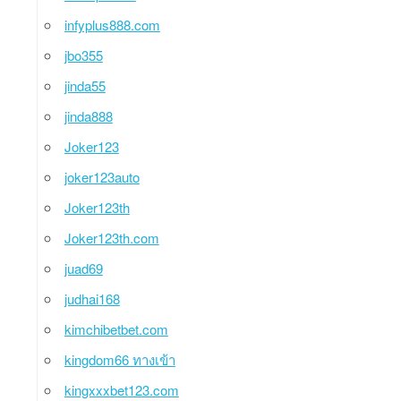
infyplus888.com
jbo355
jinda55
jinda888
Joker123
joker123auto
Joker123th
Joker123th.com
juad69
judhai168
kimchibetbet.com
kingdom66 ทางเข้า
kingxxxbet123.com