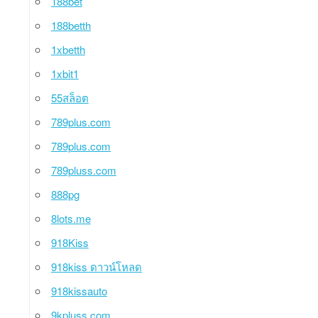
188bet
188betth
1xbetth
1xbit1
55สล็อต
789plus.com
789plus.com
789pluss.com
888pg
8lots.me
918Kiss
918kiss ดาวน์โหลด
918kissauto
9kpluss.com