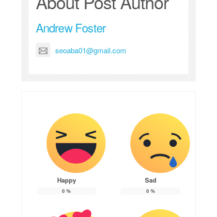
About Post Author
Andrew Foster
seoaba01@gmail.com
Happy
Sad
0
%
0
%