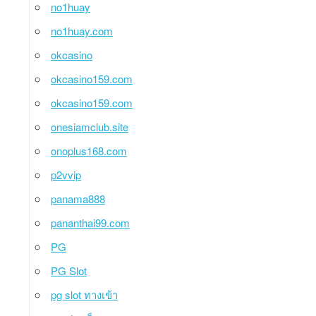
no1huay
no1huay.com
okcasino
okcasino159.com
okcasino159.com
onesiamclub.site
onoplus168.com
p2vvip
panama888
pananthai99.com
PG
PG Slot
pg slot ทางเข้า