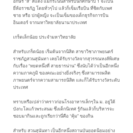
อักษร “ส” สีแดง แม้กระนั้นสำหรับนักศึกษาปี 1 จะเป็น
ยี่ห้อราชภัฏ โดยทั่วๆไป แล้วก็เข็มเรือบิน ที่ชิดกับเพศ
ชาย หรือ ปกผู้หญิง จะเป็นเข็มของเด็กธุรกิจการบิน
อินเตอร์ จากมหาวิทยาลัยนานาประเทศ
เกร็ดเล็กน้อย ประจำมหาวิทยาลัย
สำหรับเกร็ดน้อย เริ่มต้นจากนิสิต สาขาวิชาภาพยนตร์
ราชภัฏสวนสุนันทา เคยได้รับรางวัลจากสุวรรณหงส์พิเศษ
กับเรื่อง “หยดหนึ่งที่ สายธารน่าน” ซึ่งนับได้ว่าเป็นอีกหนึ่ง
ความภาคภูมิ ของคณะอย่างยิ่งจริงๆ ซึ่งสามารถผลิต
ภาพยนตร์จากความสามารถนิสิต และก็ได้รับรางวัลระดับ
ประเทศ
ทราบหรือเปล่าว่าคราวก่อนโรงอาหารเล็กๆใน ม. อยู่ใต้
บังกะโลแก้วพระสนม ซึ่งเด็กนิเทศ รู้กันแล้วก็บริหารจะ
ชอบมากินและถูกเรียกว่านี่คือ “คุ้ม” ของกิน
สำหรับ สวนสุนันทา เป็นอีกหนึ่งสถานบันยอดนิยมอย่าง