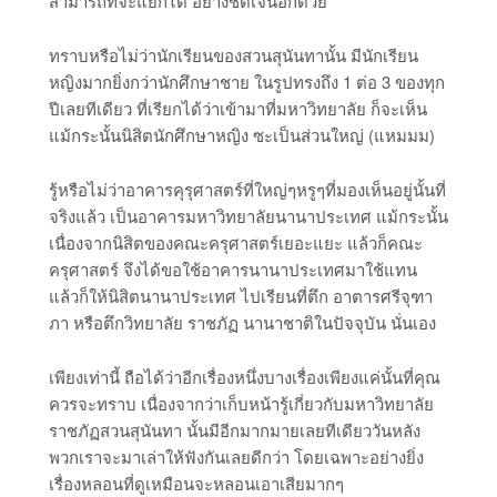
สามารถที่จะแยกได้ อย่างชัดเจนอีกด้วย
ทราบหรือไม่ว่านักเรียนของสวนสุนันทานั้น มีนักเรียน
หญิงมากยิ่งกว่านักศึกษาชาย ในรูปทรงถึง 1 ต่อ 3 ของทุก
ปีเลยทีเดียว ที่เรียกได้ว่าเข้ามาที่มหาวิทยาลัย ก็จะเห็น
แม้กระนั้นนิสิตนักศึกษาหญิง ซะเป็นส่วนใหญ่ (แหมมม)
รู้หรือไม่ว่าอาคารคุรุศาสตร์ที่ใหญ่ๆหรูๆที่มองเห็นอยู่นั้นที่
จริงแล้ว เป็นอาคารมหาวิทยาลัยนานาประเทศ แม้กระนั้น
เนื่องจากนิสิตของคณะครุศาสตร์เยอะแยะ แล้วก็คณะ
ครุศาสตร์ จึงได้ขอใช้อาคารนานาประเทศมาใช้แทน
แล้วก็ให้นิสิตนานาประเทศ ไปเรียนที่ตึก อาตารศรีจุฑา
ภา หรือตึกวิทยาลัย ราชภัฏ นานาชาติในปัจจุบัน นั่นเอง
เพียงเท่านี้ ถือได้ว่าอีกเรื่องหนึ่งบางเรื่องเพียงแค่นั้นที่คุณ
ควรจะทราบ เนื่องจากว่าเก็บหน้ารู้เกี่ยวกับมหาวิทยาลัย
ราชภัฏสวนสุนันทา นั้นมีอีกมากมายเลยทีเดียววันหลัง
พวกเราจะมาเล่าให้ฟังกันเลยดีกว่า โดยเฉพาะอย่างยิ่ง
เรื่องหลอนที่ดูเหมือนจะหลอนเอาเสียมากๆ