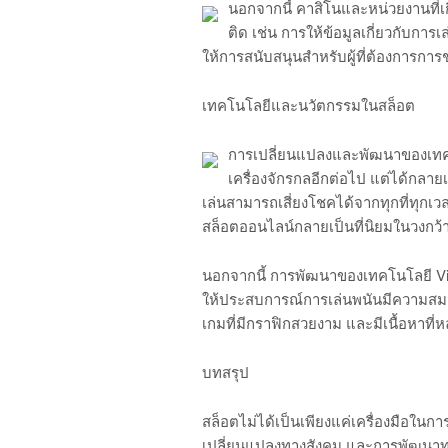
นอกจากนี้ คาสิโนและหน่วยงานที่
ติด เช่น การให้ข้อมูลเกี่ยวกับกา
ให้การสนับสนุนสำหรับผู้ที่ต้องการกา
เทคโนโลยีและนวัตกรรมในสล็อต
การเปลี่ยนแปลงและพัฒนาของเทคโน
เครื่องจักรกลอีกต่อไป แต่ได้กลายเ
เล่นสามารถเสี่ยงโชคได้จากทุกที่ทุกเวลา
สล็อตออนไลน์กลายเป็นที่นิยมในวงกว้
นอกจากนี้ การพัฒนาของเทคโนโลยี Virt
ให้ประสบการณ์การเล่นพนันมีความสมจร
เกมที่มีกราฟิกสวยงาม และมีเนื้อหาที่หล
บทสรุป
สล็อตไม่ได้เป็นเพียงแค่เครื่องมือในกา
เปลี่ยนแปลงทางสังคม และการพัฒนาท