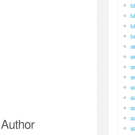
fu
fu
fu
fu
g
ga
g
g
go
go
g
go
 Author
g