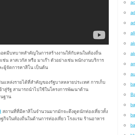
a
ad
ad
al
al
็อตมีบทบาทสำคัญในการสร้างงานให้กับคนในท้องถิ่น
al
่น ลาสเวกัส หรือ มาเก๊า ตัวอย่างเช่น พนักงานบริการ
a
ละผู้จัดการคาสิโน เป็นต้น
au
ป็นแหล่งรายได้ที่สำคัญของรัฐบาลหลายประเทศ การเก็บ
ba
เข้าสู่รัฐ สามารถนำไปใช้ในโครงการพัฒนาด้าน
Ba
้นฐาน
ba
4
สถานที่ที่มีคาสิโนจำนวนมากมักจะดึงดูดนักท่องเที่ยวทั้ง
b
ษฐกิจในท้องถิ่นในด้านการท่องเที่ยว โรงแรม ร้านอาหาร
ba