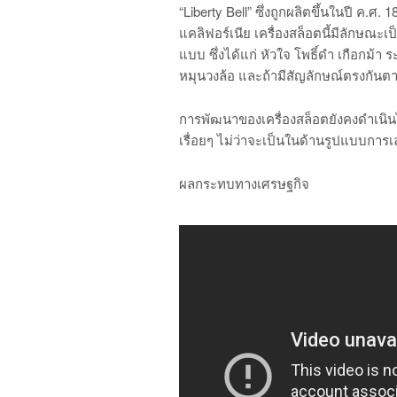
“Liberty Bell” ซึ่งถูกผลิตขึ้นในปี ค.ศ
แคลิฟอร์เนีย เครื่องสล็อตนี้มีลักษณะเป
แบบ ซึ่งได้แก่ หัวใจ โพธิ์ดำ เกือกม้า 
หมุนวงล้อ และถ้ามีสัญลักษณ์ตรงกันตาม
การพัฒนาของเครื่องสล็อตยังคงดำเนิน
เรื่อยๆ ไม่ว่าจะเป็นในด้านรูปแบบการ
ผลกระทบทางเศรษฐกิจ