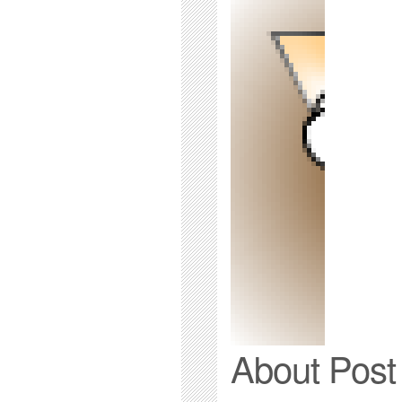
About Post