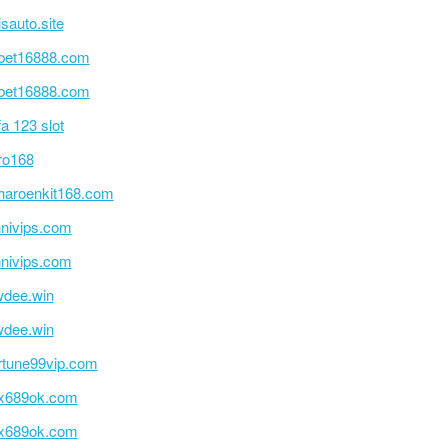
isauto.site
bet16888.com
bet16888.com
fa 123 slot
ro168
haroenkit168.com
nnivips.com
nnivips.com
wdee.win
wdee.win
rtune99vip.com
ox689ok.com
ox689ok.com