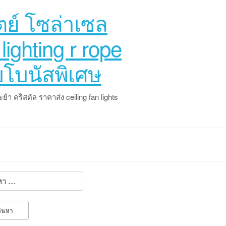
ย์ โซล่าเซล
ghting r rope
บโบนัสพิเศษ
ริสตัล ราคาส่ง ceiling fan lights
สำหรับ: