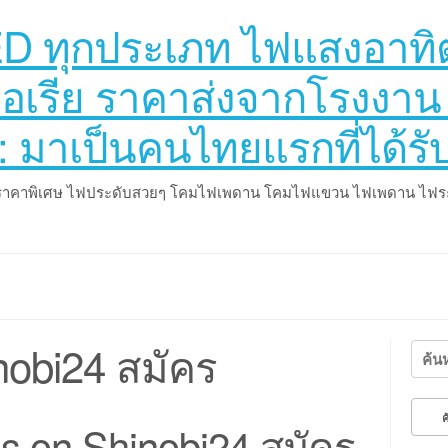
D ทุกประเภท ไฟแสงอาทิต
รีย ราคาส่งจากโรงงาน li
 มาเป็นคนไทยแรกที่ได้รั
 ราคาพิเศษ ไฟประดับสวยๆ โคมไฟเพดาน โคมไฟแขวน ไฟเพดาน ไฟระย้า ค
nobi24 สมัคร
ค้นหา
ns on Shinobi24 สมัคร