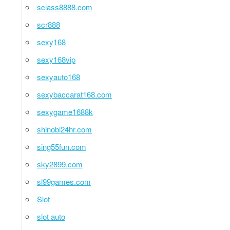
sclass8888.com
scr888
sexy168
sexy168vip
sexyauto168
sexybaccarat168.com
sexygame1688k
shinobi24hr.com
sing55fun.com
sky2899.com
sl99games.com
Slot
slot auto