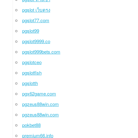
pgslot เว็บตรง
pgslot77.com
pgslot99
pgslot9999.co
pgslot999bets.com
pgslotceo
pgslotfish
pgslotth
pgx62game.com
pgzeus88win.com
pgzeus88win.com
pokbet88
premium66.info