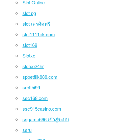
Slot Online
slot pg
slot เครดิตฟรี
slot1111ok.com
slot168
Slotxo
slotxo24hr
spbetflik888.com
sretthi99
ssc168.com
ssc915casino.com
ssgame666 เข้าสู่ระบบ
ssru