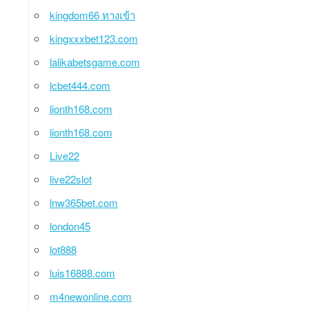
kingdom66 ทางเข้า
kingxxxbet123.com
lalikabetsgame.com
lcbet444.com
lionth168.com
lionth168.com
Live22
live22slot
lnw365bet.com
london45
lot888
luis16888.com
m4newonline.com