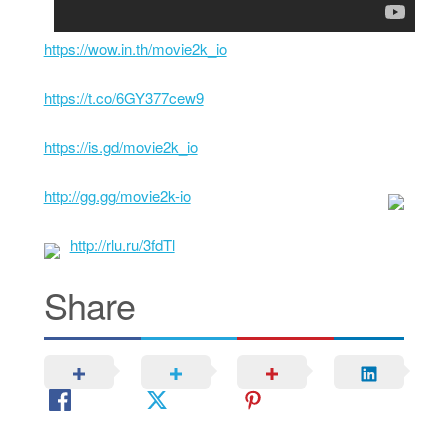
https://wow.in.th/movie2k_io
https://t.co/6GY377cew9
https://is.gd/movie2k_io
http://gg.gg/movie2k-io
http://rlu.ru/3fdTl
Share