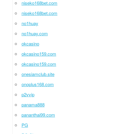
niseko168bet.com
niseko168bet.com
no1huay
no1huay.com
okcasino
okcasino159.com
okcasino159.com
onesiamclub.site
onoplus168.com
p2vvip
panama888
pananthai99.com
PG