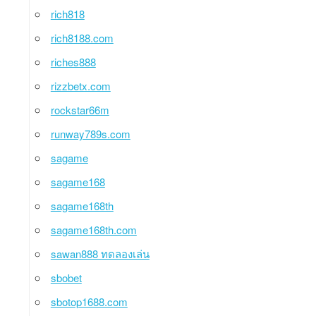
rich818
rich8188.com
riches888
rizzbetx.com
rockstar66m
runway789s.com
sagame
sagame168
sagame168th
sagame168th.com
sawan888 ทดลองเล่น
sbobet
sbotop1688.com