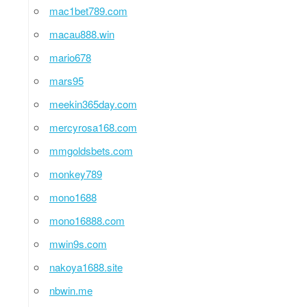
mac1bet789.com
macau888.win
mario678
mars95
meekin365day.com
mercyrosa168.com
mmgoldsbets.com
monkey789
mono1688
mono16888.com
mwin9s.com
nakoya1688.site
nbwin.me