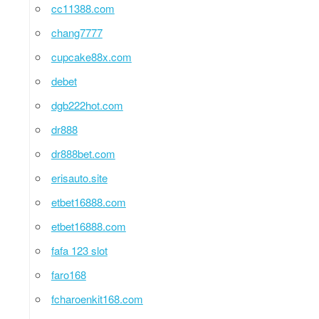
cc11388.com
chang7777
cupcake88x.com
debet
dgb222hot.com
dr888
dr888bet.com
erisauto.site
etbet16888.com
etbet16888.com
fafa 123 slot
faro168
fcharoenkit168.com