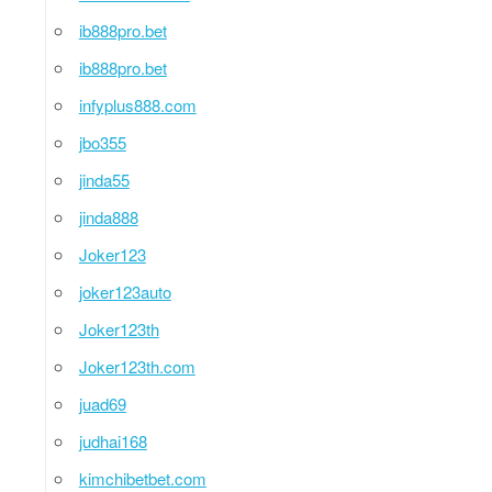
ib888pro.bet
ib888pro.bet
infyplus888.com
jbo355
jinda55
jinda888
Joker123
joker123auto
Joker123th
Joker123th.com
juad69
judhai168
kimchibetbet.com