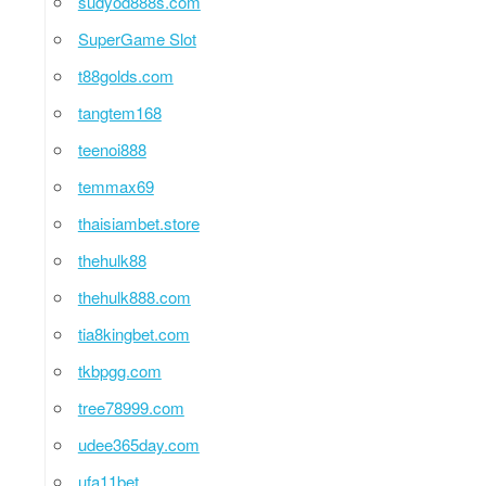
sudyod888s.com
SuperGame Slot
t88golds.com
tangtem168
teenoi888
temmax69
thaisiambet.store
thehulk88
thehulk888.com
tia8kingbet.com
tkbpgg.com
tree78999.com
udee365day.com
ufa11bet