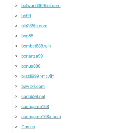
betworld369hot.com
bh99
bio285th.com
bng55
bombet888.win
bonanza99
bonus888
brazil999 ทางเข้า
bwvip4.com
carlo999.net
cashgame168
cashgame168x.com
Casino