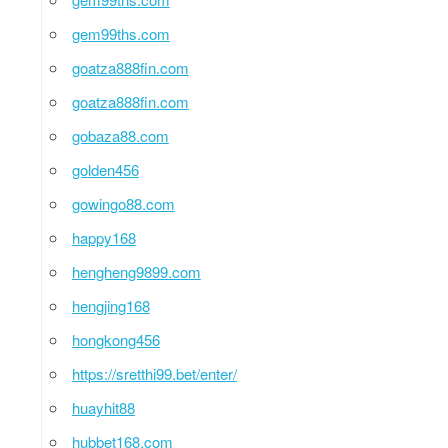
gem99ths.com
goatza888fin.com
goatza888fin.com
gobaza88.com
golden456
gowingo88.com
happy168
hengheng9899.com
hengjing168
hongkong456
https://sretthi99.bet/enter/
huayhit88
hubbet168.com