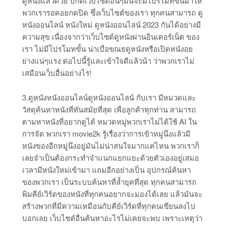
ดูหนังแล้วด้วย ปกติเว็บไซต์อื่นๆมันจะมีโปรโมทขึ้นมาให้
พวกเรารอคอยกดปิด ซึ่งเว็บไซต์ของเรา ทุกคนสามารถ ดู
หนังออนไลน์ หนังใหม่ ดูหนังออนไลน์ 2023 กันได้อย่างมี
ความสุข เนื่องจากว่าเว็บไซต์ดูหนังผ่านอินเตอร์เน็ต ของ
เรา ไม่มีโปรโมทขั้น น่าเบื่อขณธดูหนังหรือเปิดหนังอย
ย่างแน่ๆแรง ต่อไปนี้รู้และเข้าใจดีแล้วน้า ว่าพวกเราไม่
เสมือนเว็บอื่นอย่างไร!
3.ดูหนังหนังออนไลน์ดูหนังออนไลน์ กับเรา มีหมวดและ
วัสดุค้นหาหนังที่ทันสมัยที่สุด เพื่อลูกค้าทุกท่าน สามารถ
ตามหาหนังที่อยากดูได้ หมวดหมู่พวกเราไม่ได้ใช้ AI ใน
การจัด พวกเรา movie2k รู้เรื่องว่าการเข้าหมู่นึงแล้วมี
หนังของอีกหมู่นึงอยู่มันไม่น่าสนใจมากแค่ไหน พวกเราก็
เลยจำเป็นต้องกระทำจำแนกแยกแยะด้วยตัวเองอยู่เสมอ
เวลามีหนังใหม่เข้ามา แถมอีกอย่างเป็น อุปกรณ์ค้นหา
ของพวกเรา เป็นระบบค้นหาที่ล้ำยุคที่สุด ทุกคนสามารถ
พิมคีย์เวิร์ดของหนังที่ทุกคนอยากจะมองได้เลย แล้วมันจะ
สร้างพวกที่มีความเหมือนกับคีย์เวิร์ดที่ทุกคนเขียนลงไป
บอกเลย เว็บไซต์อื่นค้นหาอะไรไม่เคยจะพบ เพราะเหตุว่า