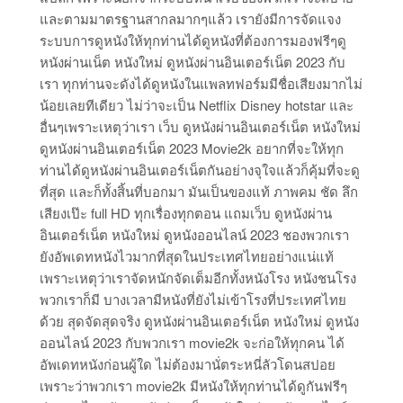
และตามมาตรฐานสากลมากๆแล้ว เรายังมีการจัดแจง
ระบบการดูหนังให้ทุกท่านได้ดูหนังที่ต้องการมองฟรีๆดู
หนังผ่านเน็ต หนังใหม่ ดูหนังผ่านอินเตอร์เน็ต 2023 กับ
เรา ทุกท่านจะดังได้ดูหนังในแพลทฟอร์มมีชื่อเสียงมากไม่
น้อยเลยทีเดียว ไม่ว่าจะเป็น Netflix Disney hotstar และ
อื่นๆเพราะเหตุว่าเรา เว็บ ดูหนังผ่านอินเตอร์เน็ต หนังใหม่
ดูหนังผ่านอินเตอร์เน็ต 2023 Movie2k อยากที่จะให้ทุก
ท่านได้ดูหนังผ่านอินเตอร์เน็ตกันอย่างจุใจแล้วก็คุ้มที่จะดู
ที่สุด และก็ทั้งสิ้นที่บอกมา มันเป็นของแท้ ภาพคม ชัด ลึก
เสียงเป๊ะ full HD ทุกเรื่องทุกตอน แถมเว็บ ดูหนังผ่าน
อินเตอร์เน็ต หนังใหม่ ดูหนังออนไลน์ 2023 ชองพวกเรา
ยังอัพเดทหนังไวมากที่สุดในประเทศไทยอย่างแน่แท้
เพราะเหตุว่าเราจัดหนักจัดเต็มอีกทั้งหนังโรง หนังชนโรง
พวกเราก็มี บางเวลามีหนังที่ยังไม่เข้าโรงที่ประเทศไทย
ด้วย สุดจัดสุดจริง ดูหนังผ่านอินเตอร์เน็ต หนังใหม่ ดูหนัง
ออนไลน์ 2023 กับพวกเรา movie2k จะก่อให้ทุกคน ได้
อัพเดทหนังก่อนผู้ใด ไม่ต้องมานั่ตระหนี่ลัวโดนสปอย
เพราะว่าพวกเรา movie2k มีหนังให้ทุกท่านได้ดูกันฟรีๆ