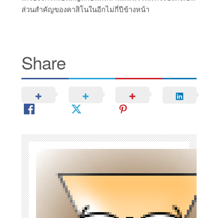
ส่วนสําคัญของคาสิโนในอีกไม่กี่ปีข้างหน้า
Share