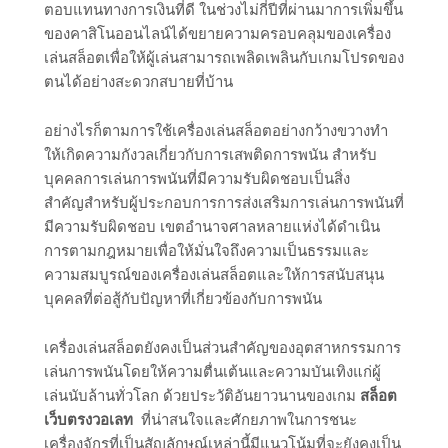
ตอบแทนทางการเงินที่ดี ในช่วงไม่กี่ปีที่ผ่านมาการเพิ่มขึ้น
ของคาสิโนออนไลน์ได้ขยายความครอบคลุมของเครื่อง
เล่นสล็อตเพื่อให้ผู้เล่นสามารถเพลิดเพลินกับเกมโปรดของ
ตนได้อย่างสะดวกสบายที่บ้าน
อย่างไรก็ตามการใช้เครื่องเล่นสล็อตอย่างกว้างขวางทํา
ให้เกิดความกังวลเกี่ยวกับการเสพติดการพนัน สําหรับ
บุคคลการเล่นการพนันที่มีความรับผิดชอบเป็นสิ่ง
สําคัญสําหรับผู้ประกอบการการส่งเสริมการเล่นการพนันที่
มีความรับผิดชอบ เขตอํานาจศาลหลายแห่งได้ดําเนิน
การตามกฎหมายเพื่อให้มั่นใจถึงความเป็นธรรมและ
ความสมบูรณ์ของเครื่องเล่นสล็อตและให้การสนับสนุน
บุคคลที่ต่อสู้กับปัญหาที่เกี่ยวข้องกับการพนัน
เครื่องเล่นสล็อตยังคงเป็นส่วนสําคัญของอุตสาหกรรมการ
เล่นการพนันโดยให้ความตื่นเต้นและความบันเทิงแก่ผู้
เล่นนับล้านทั่วโลก ด้วยประวัติอันยาวนานของเกม
สล็อต
เว็บตรงวอเลท
ที่น่าสนใจและศักยภาพในการชนะ
เครื่องจักรที่เป็นสัญลักษณ์เหล่านี้มีแนวโน้มที่จะยังคงเป็น