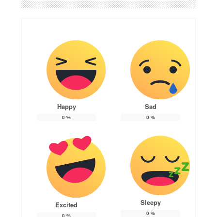
Happy
Sad
0
%
0
%
Sleepy
Excited
0
%
0
%