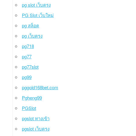
pg slot เว็บตรง
PG Slot เว็บใหม่
pg สล็อต
pg เว็บตรง
pg718
pg77
pg77slot
pg99
pggold168bet.com
Pgheng99
PGSlot
pgslot ทางเข้า
pgslot เว็บตรง