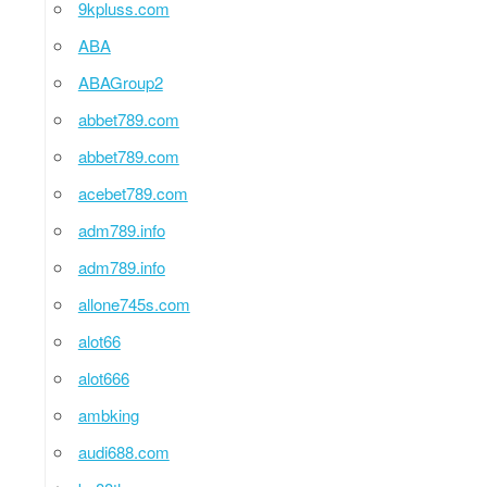
9kpluss.com
ABA
ABAGroup2
abbet789.com
abbet789.com
acebet789.com
adm789.info
adm789.info
allone745s.com
alot66
alot666
ambking
audi688.com