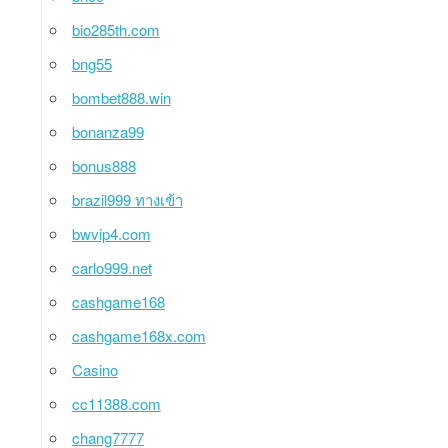
bio285th.com
bng55
bombet888.win
bonanza99
bonus888
brazil999 ทางเข้า
bwvip4.com
carlo999.net
cashgame168
cashgame168x.com
Casino
cc11388.com
chang7777