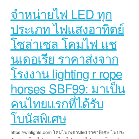
จำหน่ายไฟ LED ทุก
ประเภท ไฟแสงอาทิตย์
โซล่าเซล โคมไฟ แช
นเดอเรีย ราคาส่งจาก
โรงงาน lighting r rope
horses SBF99: มาเป็น
คนไทยแรกที่ได้รับ
โบนัสพิเศษ
https://winlights.com โคมไฟเพดานled ราคาพิเศษ ไฟประ