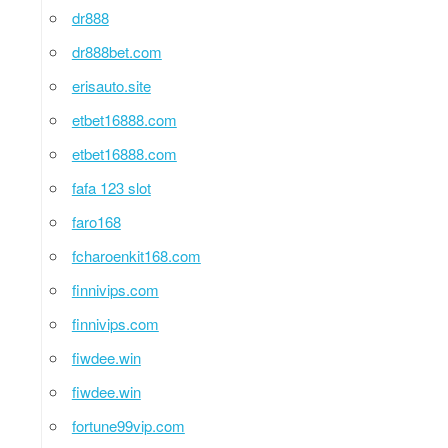
dr888
dr888bet.com
erisauto.site
etbet16888.com
etbet16888.com
fafa 123 slot
faro168
fcharoenkit168.com
finnivips.com
finnivips.com
fiwdee.win
fiwdee.win
fortune99vip.com