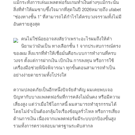
แม้กระทั้งการเล่นแพลตฟอร์มเกมทำเงินต่างๆแม้กระนั้น
สิ่งที่ทำให้ผมซาบซึ้งใจมากที่สุดในปี 2026หมายถึง ufabet
“ช่องทางชั้น 1” ที่สามารถได้กำไรได้ครบวงจรรวมทั้งไม่มี
อันตรายสูงสุด
คนไม่ใช่น้อยอาจสงสัยว่าเพราะอะไรผมถึงให้คำ
นิยามว่ามันเป็น ทางเลือกชั้น 1 จากประสบการณ์ตรง
ของผม สิ่งแรกที่ทำให้เชื่อมั่นคือระบบการทำงานที่ครบ
วงจร ตั้งแต่การฝากเงิน เบิกเงิน การลงทุน หรือการใช้
เครื่องมือช่วยพินิจพิจารณา ทุกขั้นตอนสามารถทำเป็น
อย่างง่ายดายรวมทั้งโปร่งใส
ความปลอดภัยเป็นอีกหนึ่งปัจจัยสำคัญ ผมเคยพบเจอ
ปัญหากับบางแพลตฟอร์มที่การคลังไม่มั่นคง หรือมีความ
เสี่ยงสูง แต่ว่าเมื่อใช้โอกาสนี้ ผมสามารถทำธุรกรรมได้
โดยไม่จำเป็นต้องกลุ้มใจเรื่องข้อมูลรั่วไหล หรือการเสี่ยง
ด้านการเงิน เนื่องจากแพลตฟอร์มมีระบบปกป้องขั้นสูง
รวมทั้งการตรวจสอบมาตรฐานระดับสากล