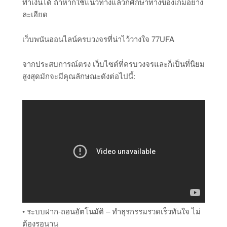
ทำเงินได้ ถ้าหากใช้แนวทางแล้วก็ศึกษาทางของเกมอย่าง
ละเอียด
เว็บพนันออนไลน์ครบวงจรที่น่าไว้วางใจ 77UFA
จากประสบการณ์ตรง เว็บไซต์ที่ครบวงจรและก็เป็นที่นิยม
สูงสุดมักจะมีคุณลักษณะดังต่อไปนี้:
• ระบบฝาก-ถอนอัตโนมัติ – ทำธุรกรรมรวดเร็วทันใจ ไม่
ต้องรอนาน