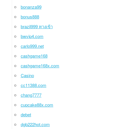
bonanza99
bonus888
brazil999 ทางเข้า
bwvip4.com
carlo999.net
cashgame168
cashgame168x.com
Casino
cc11388.com
chang7777
cupcake88x.com
debet
dgb222hot.com