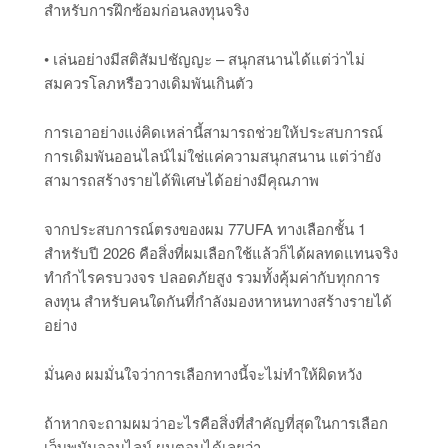
สำหรับการฝึกซ้อมก่อนลงทุนจริง
• เล่นอย่างมีสติสัมปชัญญะ – สนุกสนานได้แต่ว่าไม่
สมควรโลภหรือวางเดิมพันเกินตัว
การเอาอย่างแง่คิดเหล่านี้สามารถช่วยให้ประสบการณ์
การเดิมพันออนไลน์ไม่ใช่แค่ความสนุกสนาน แต่ว่ายัง
สามารถสร้างรายได้พิเศษได้อย่างมีคุณภาพ
จากประสบการณ์ตรงของผม 77UFA ทางเลือกชั้น 1
สำหรับปี 2026 คือสิ่งที่ผมเลือกใช้แล้วก็ได้ผลทดแทนจริง
ทำกำไรครบวงจร ปลอดภัยสูง รวมทั้งคุ้มค่ากับทุกการ
ลงทุน สำหรับคนใดกันที่กำลังมองหาหนทางสร้างรายได้
อย่าง
มั่นคง ผมมั่นใจว่าการเลือกทางนี้จะไม่ทำให้ผิดหวัง
ถ้าหากจะถามผมว่าอะไรคือสิ่งที่สำคัญที่สุดในการเลือก
เว็บพนันออนไลน์ ผมตอบได้เลยว่า