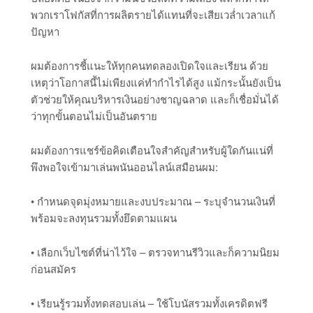
พวกเราโฟกัสที่การผลิตรายได้แทนที่จะเสียเวล่ำเวลาแก้
ปัญหา
ผมต้องการชี้แนะให้ทุกคนทดลองเปิดใจและเรียน ด้วย
เหตุว่าโอกาสนี้ไม่เพียงแค่ทำกำไรได้สูง แม้กระนั้นยังเป็น
ตัวช่วยให้คุณบริหารเงินอย่างชาญฉลาด และก็เชื่อมั่นได้
ว่าทุกขั้นตอนไม่เป็นอันตราย
ผมต้องการแชร์ข้อคิดเตือนใจสำคัญสำหรับผู้ใดกันแน่ที่
พึงพอใจเข้ามาเล่นพนันออนไลน์เสมือนผม:
• กำหนดจุดมุ่งหมายและงบประมาณ – ระบุจำนวนเงินที่
พร้อมจะลงทุนรวมทั้งยึดตามแผน
• เลือกเว็บไซต์ที่น่าไว้ใจ – ตรวจทานรีวิวและก็ความนิยม
ก่อนสมัคร
• เรียนรู้รวมทั้งทดสอบเล่น – ใช้โบนัสรวมทั้งเครดิตฟรี