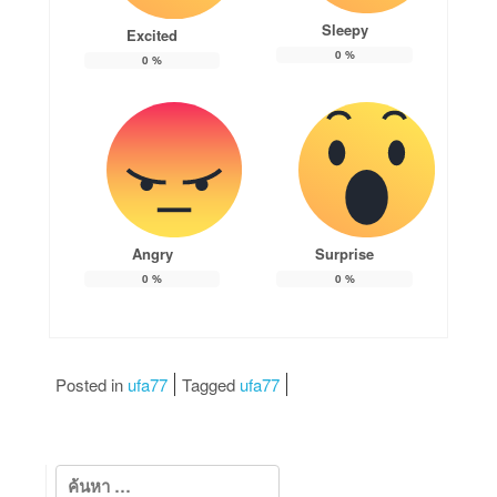
Sleepy
Excited
0
%
0
%
Angry
Surprise
0
%
0
%
Posted in
ufa77
Tagged
ufa77
ค้นหาสำหรับ: