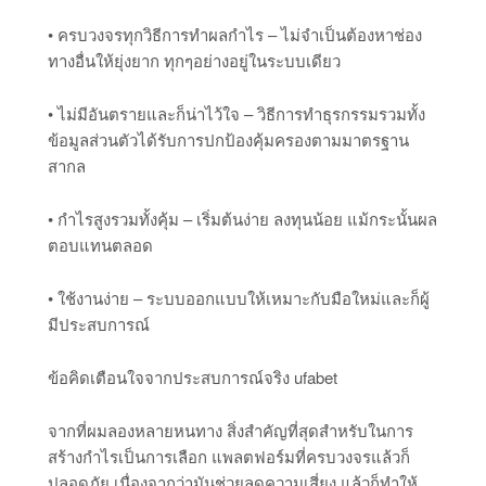
• ครบวงจรทุกวิธีการทำผลกำไร – ไม่จำเป็นต้องหาช่อง
ทางอื่นให้ยุ่งยาก ทุกๆอย่างอยู่ในระบบเดียว
• ไม่มีอันตรายและก็น่าไว้ใจ – วิธีการทำธุรกรรมรวมทั้ง
ข้อมูลส่วนตัวได้รับการปกป้องคุ้มครองตามมาตรฐาน
สากล
• กำไรสูงรวมทั้งคุ้ม – เริ่มต้นง่าย ลงทุนน้อย แม้กระนั้นผล
ตอบแทนตลอด
• ใช้งานง่าย – ระบบออกแบบให้เหมาะกับมือใหม่และก็ผู้
มีประสบการณ์
ข้อคิดเตือนใจจากประสบการณ์จริง ufabet
จากที่ผมลองหลายหนทาง สิ่งสำคัญที่สุดสำหรับในการ
สร้างกำไรเป็นการเลือก แพลตฟอร์มที่ครบวงจรแล้วก็
ปลอดภัย เนื่องจากว่ามันช่วยลดความเสี่ยง แล้วก็ทำให้