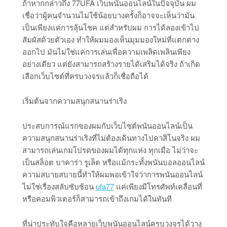
ถ้าหากกล่าวถึง 77UFA เว็บพนันออนไลน์ในปัจจุบัน ผม
เชื่อว่าผู้คนจำนวนไม่ใช้น้อยบางครั้งก็อาจจะเห็นว่ามัน
เป็นเพียงแค่การลุ้นโชค แต่สำหรับผม การได้ลองเข้าไป
สัมผัสด้วยตัวเอง ทำให้ผมมองเห็นมุมมองใหม่ที่แตกต่าง
ออกไป มันไม่ใช่แค่การเล่นเพื่อความเพลิดเพลินเพียง
อย่างเดียว แต่ยังสามารถสร้างรายได้เสริมได้จริง ถ้าเกิด
เลือกเว็บไซต์ที่ครบวงจรแล้วก็เชื่อถือได้
เริ่มต้นจากความสนุกสนานร่าเริง
ประสบการณ์แรกของผมกับเว็บไซต์พนันออนไลน์เป็น
ความสนุกสนานร่าเริงที่ไม่ต้องเดินทางไปคาสิโนจริง ผม
สามารถเล่นเกมโปรดของผมได้ทุกแห่ง ทุกเมื่อ ไม่ว่าจะ
เป็นสล็อต บาคาร่า รูเล็ต หรือแม้กระทั้งพนันบอลออนไลน์
ความสบายสบายนี้ทำให้ผมพอเข้าใจว่าการพนันออนไลน์
ไม่ใช่เรื่องสลับซับซ้อน
ufa77
แค่เพียงมีโทรศัพท์เคลื่อนที่
หรือคอมพิวเตอร์ก็สามารถเข้าถึงเกมได้ในทันที
ที่น่าประทับใจคือหลายเว็บพนันออนไลน์ครบวงจรได้วาง