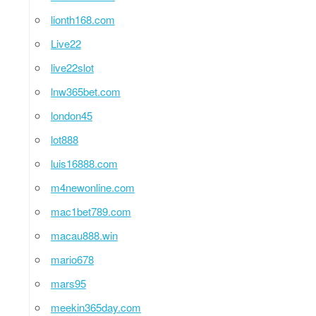
lionth168.com
Live22
live22slot
lnw365bet.com
london45
lot888
luis16888.com
m4newonline.com
mac1bet789.com
macau888.win
mario678
mars95
meekin365day.com