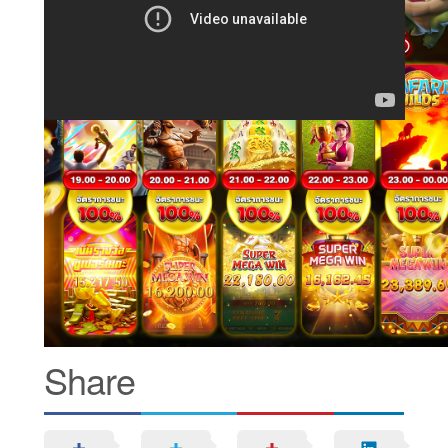
Share