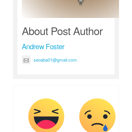
About Post Author
Andrew Foster
seoaba01@gmail.com