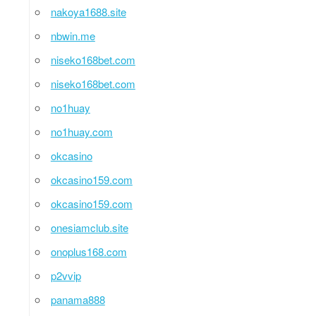
nakoya1688.site
nbwin.me
niseko168bet.com
niseko168bet.com
no1huay
no1huay.com
okcasino
okcasino159.com
okcasino159.com
onesiamclub.site
onoplus168.com
p2vvip
panama888