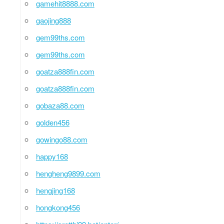
gamehit8888.com
gaojing888
gem99ths.com
gem99ths.com
goatza888fin.com
goatza888fin.com
gobaza88.com
golden456
gowingo88.com
happy168
hengheng9899.com
hengjing168
hongkong456