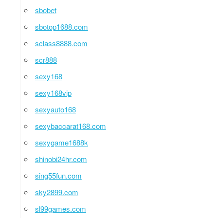
sbobet
sbotop1688.com
sclass8888.com
scr888
sexy168
sexy168vip
sexyauto168
sexybaccarat168.com
sexygame1688k
shinobi24hr.com
sing55fun.com
sky2899.com
sl99games.com