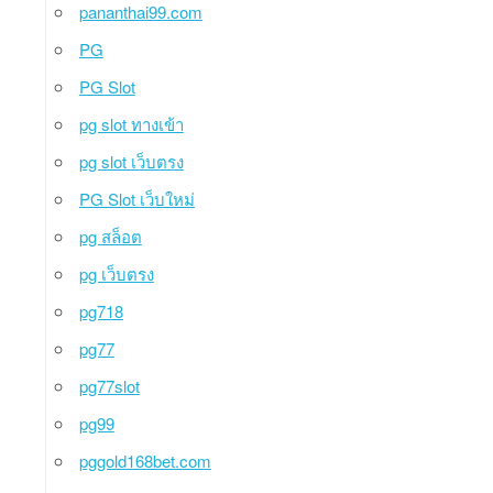
pananthai99.com
PG
PG Slot
pg slot ทางเข้า
pg slot เว็บตรง
PG Slot เว็บใหม่
pg สล็อต
pg เว็บตรง
pg718
pg77
pg77slot
pg99
pggold168bet.com