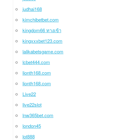
judhai168
kimchibetbet.com
kingdom66 ทางเข้า
kingxxxbet123.com
lalikabetsgame.com
lcbet444.com
lionth168.com
lionth168.com
Live22
live22slot
lnw365bet.com
london45
lot888