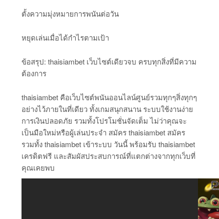
ตั้งความมุ่งหมายการพนันต่อวัน
หยุดเล่นเมื่อได้กำไรตามเป้า
ข้อสรุป: thaisiambet เว็บไซต์เดียวจบ ครบทุกสิ่งที่มีความ
ต้องการ
thaisiambet คือเว็บไซต์พนันออนไลน์ศูนย์รวมทุกๆสิ่งทุกๆ
อย่างไว้ภายในที่เดียว ทั้งเกมสนุกสนาน ระบบใช้งานง่าย
การเงินปลอดภัย รวมทั้งโปรโมชั่นจัดเต็ม ไม่ว่าคุณจะ
เป็นมือใหม่หรือผู้เล่นประจำ สมัคร thaisiambet สมัคร
รวมทั้ง thaisiambet เข้าระบบ วันนี้ พร้อมรับ thaisiambet
เครดิตฟรี และสัมผัสประสบการณ์ที่แตกต่างจากทุกเว็บที่
คุณเคยพบ