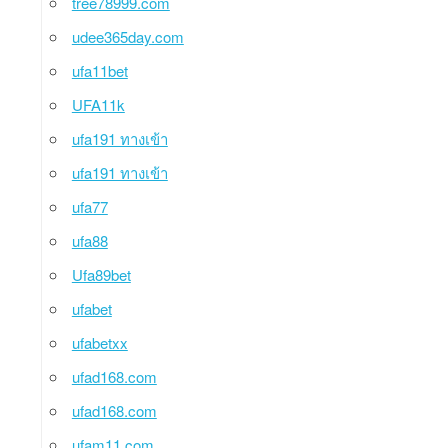
tree78999.com
udee365day.com
ufa11bet
UFA11k
ufa191 ทางเข้า
ufa191 ทางเข้า
ufa77
ufa88
Ufa89bet
ufabet
ufabetxx
ufad168.com
ufad168.com
ufam11.com