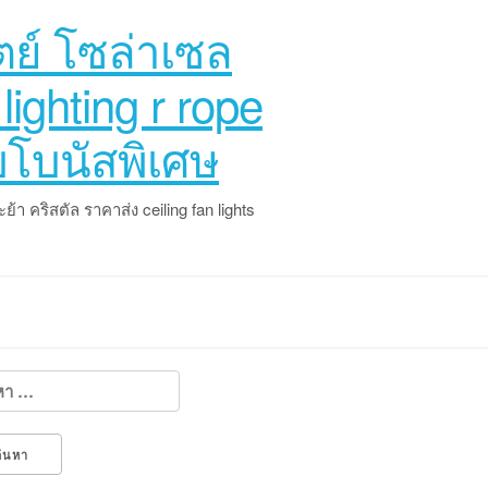
ย์ โซล่าเซล
ghting r rope
บโบนัสพิเศษ
ริสตัล ราคาส่ง ceiling fan lights
สำหรับ: