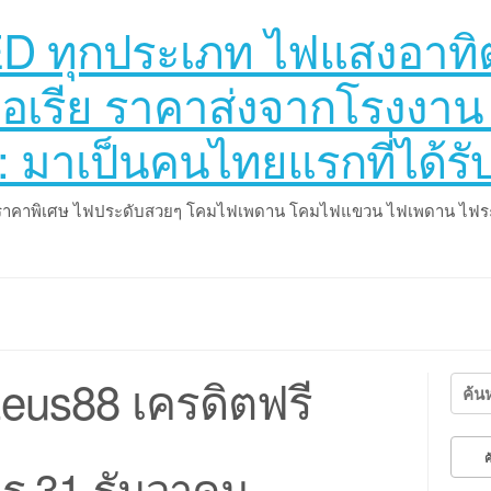
D ทุกประเภท ไฟแสงอาทิต
รีย ราคาส่งจากโรงงาน li
 มาเป็นคนไทยแรกที่ได้รั
 ราคาพิเศษ ไฟประดับสวยๆ โคมไฟเพดาน โคมไฟแขวน ไฟเพดาน ไฟระย้า ค
eus88 เครดิตฟรี
ค้นหา
ร 31 ธันวาคม