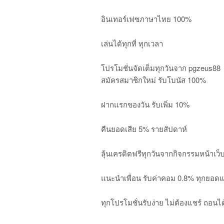
อินเทอร์เฟซภาษาไทย 100%
เล่นได้ทุกที่ ทุกเวลา
โปรโมชั่นจัดเต็มทุกวันจาก pgzeus88
สมัครสมาชิกใหม่ รับโบนัส 100%
ฝากแรกของวัน รับเพิ่ม 10%
คืนยอดเสีย 5% รายสัปดาห์
ลุ้นเครดิตฟรีทุกวันจากกิจกรรมหน้าเว็
แนะนำเพื่อน รับค่าคอม 0.8% ทุกยอด
ทุกโปรโมชั่นรับง่าย ไม่ต้องแชร์ ถอนได้