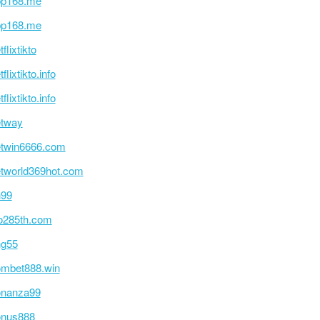
bp168.me
bp168.me
tflixtikto
tflixtikto.info
tflixtikto.info
etway
twin6666.com
tworld369hot.com
h99
o285th.com
ng55
mbet888.win
onanza99
onus888