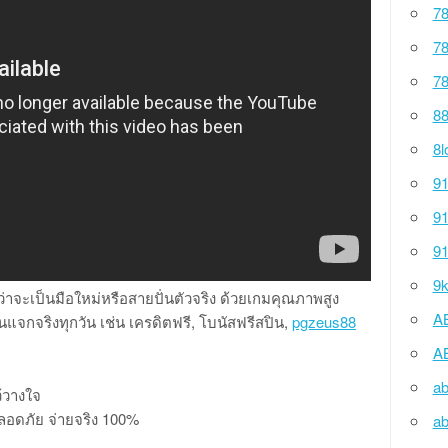
78
78
78
8
8l
91
91
91
9k
ว่าจะเป็นมือใหม่หรือสายปั่นตัวจริง ด้วยเกมคุณภาพสูง
A
จกจริงทุกวัน เช่น เครดิตฟรี, โบนัสฟรีสปิน,
pgzeus88
A
a
ว้วางใจ
ปลอดภัย จ่ายจริง 100%
a