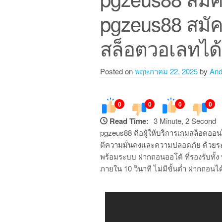
pgzeus88 สมัค
สล็อตวอเลทได้
Posted on
พฤษภาคม 22, 2025
by
And
0
0
0
0
Read Time:
3 Minute, 2 Second
pgzeus88 คือผู้ให้บริการเกมสล็อตออน
ตีความมั่นคงและความปลอดภัย ด้วยระบ
พร้อมระบบ ฝากถอนออโต้ ที่รองรับทั้ง
ภายใน 10 วินาที ไม่มีขั้นต่ำ ฝากถอนไ