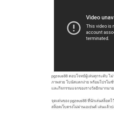
pgzeus88 ตอบโจทย์ผู้เล่นทุกระดับ ไม่
ภาพสวย โบนัสแตกง่าย พร้อมโปรโมชั่นแ
และกิจกรรมแจกของรางวัลอีกมากมาย
จุดเด่นของ pgzeus88 ที่นักเล่นสล็อตไ
สล็อตเว็บตรงไม่ผ่านเอเย่นต์ เล่นแล้ว