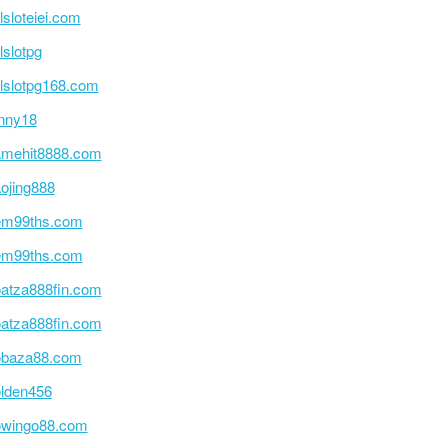
llsloteiei.com
llslotpg
llslotpg168.com
nny18
amehit8888.com
ojing888
em99ths.com
em99ths.com
atza888fin.com
atza888fin.com
obaza88.com
lden456
owingo88.com