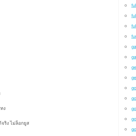
fu
fu
fu
fu
g
ga
g
g
go
บ
go
แทง
g
go
จริง ไม่ล็อกยูส
g