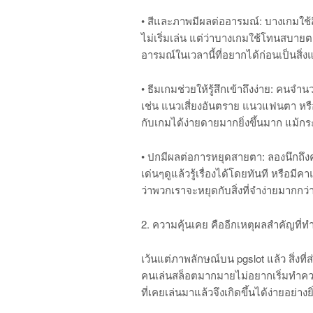
• สีและภาพมีผลต่ออารมณ์: บางเกมใช้สี
ไม่เริ่มเล่น แต่ว่าบางเกมใช้โทนสบายต
อารมณ์ในเวลานี้ที่อยากได้ก่อนเป็นสิ่ง
• ธีมเกมช่วยให้รู้สึกเข้าถึงง่าย: คนจ
เช่น แนวเสี่ยงอันตราย แนวแฟนตา หรือ
กับเกมได้ง่ายดายมากยิ่งขึ้นมาก แม้กระ
• ปกมีผลต่อการหยุดสายตา: ลองนึกถึง
เด่นๆดูแล้วรู้เรื่องได้โดยทันที หรือ
ว่าพวกเราจะหยุดกับสิ่งที่จำง่ายมากกว่
2. ความคุ้นเคย คืออีกเหตุผลสำคัญที่ท
เว้นแต่ภาพลักษณ์บน pgslot แล้ว สิ่งท
คนเล่นสล็อตมากมายไม่อยากเริ่มทำควา
ที่เคยเล่นมาแล้วจึงเกิดขึ้นได้ง่ายอย่าง