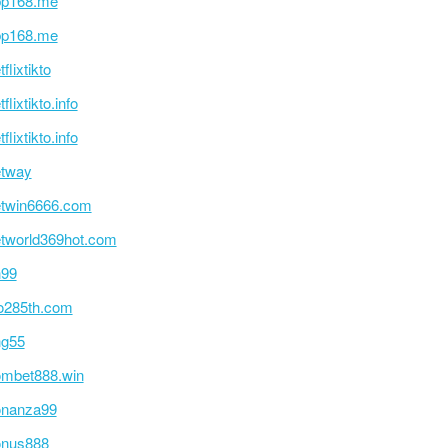
bp168.me
bp168.me
tflixtikto
tflixtikto.info
tflixtikto.info
etway
twin6666.com
tworld369hot.com
h99
o285th.com
ng55
mbet888.win
onanza99
onus888