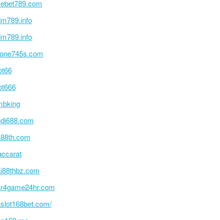
cebet789.com
m789.info
m789.info
lone745s.com
ot66
ot666
mbking
di688.com
88th.com
ccarat
j88thbz.com
ar4game24hr.com
slot168bet.com/