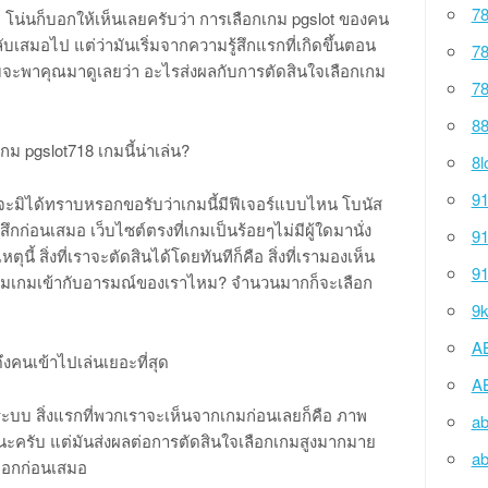
78
ม โน่นก็บอกให้เห็นเลยครับว่า การเลือกเกม pgslot ของคน
บเสมอไป แต่ว่ามันเริ่มจากความรู้สึกแรกที่เกิดขึ้นตอน
78
จะพาคุณมาดูเลยว่า อะไรส่งผลกับการตัดสินใจเลือกเกม
78
8
เกม pgslot718 เกมนี้น่าเล่น?
8l
91
จะมิได้ทราบหรอกขอรับว่าเกมนี้มีฟีเจอร์แบบไหน โบนัส
ก่อนเสมอ เว็บไซต์ตรงที่เกมเป็นร้อยๆไม่มีผู้ใดมานั่ง
91
้ สิ่งที่เราจะตัดสินได้โดยทันทีก็คือ สิ่งที่เรามองเห็น
91
ีมเกมเข้ากับอารมณ์ของเราไหม? จำนวนมากก็จะเลือก
9k
A
งคนเข้าไปเล่นเยอะที่สุด
A
ะบบ สิ่งแรกที่พวกเราจะเห็นจากเกมก่อนเลยก็คือ ภาพ
a
่อนะครับ แต่มันส่งผลต่อการตัดสินใจเลือกเกมสูงมากมาย
a
ลือกก่อนเสมอ