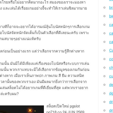
อิดโรยหรือไม่อยากคิดมากอะไร สมองของเราจะมองหา
br
ง และเล่นได้เรื่อยเกมอย่างงี้จะทำให้เราเล่นชิลมากมาย
ๆ
b
ca
เราบางทีก็อาจจะอยากได้อารมณ์ลุ้นโบนัสหนักๆการเลือกเกม
ือโบนัสจัดหนักจัดเต็มก็เป็นตัวเลือกที่ดีเลยนะครับ เพราะ
c
ือกเกมสบายๆอย่างแน่แท้ครับ
c
Ca
ูลก่อนเป็นอย่างแรก แต่ว่าเลือกจากความรู้สึกต่างหาก
c
เกมนั้น มันมิได้มีเพียงแค่เรื่องของโบนัสหรือระบบการเล่น
c
กเกมนั้น พวกเราแทบจะมิได้เลือกจากข้อมูลของเกมกันก่อน
กต่างหาก เมื่อเราเห็นภาพปก ภาพเกม สี ธีม ความสนิท
c
วลานั้นของพวกเราเอง มันมีผลมากยิ่งกว่าการเลือกจาก
de
ล่นสล็อตไม่ได้อยากเกมที่ดีเยี่ยมที่สุด แต่พวกเราอยาก
d
หมล่ะครับผม?
dr
สล็อตเปิดใหม่ pgslot
dr
pg718.co 24 JUN 2569