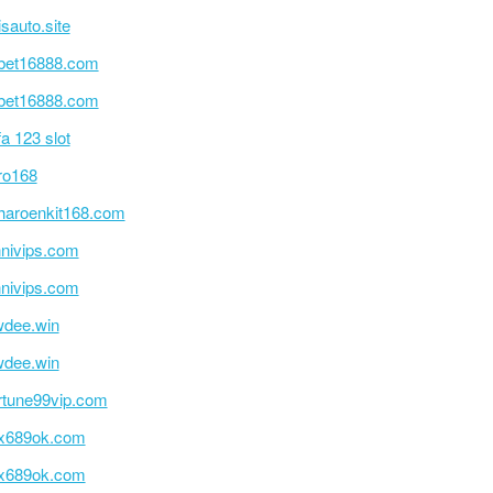
isauto.site
bet16888.com
bet16888.com
fa 123 slot
ro168
haroenkit168.com
nnivips.com
nnivips.com
wdee.win
wdee.win
rtune99vip.com
ox689ok.com
ox689ok.com