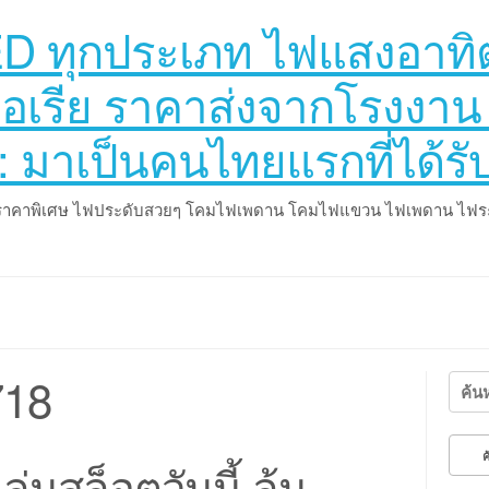
D ทุกประเภท ไฟแสงอาทิต
รีย ราคาส่งจากโรงงาน li
 มาเป็นคนไทยแรกที่ได้รั
 ราคาพิเศษ ไฟประดับสวยๆ โคมไฟเพดาน โคมไฟแขวน ไฟเพดาน ไฟระย้า ค
718
ค้นหา
ล่นสล็อตวันนี้ ลุ้น