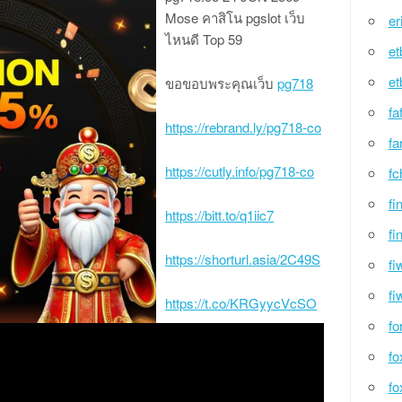
Mose คาสิโน pgslot เว็บ
er
ไหนดี Top 59
et
et
ขอขอบพระคุณเว็บ
pg718
fa
https://rebrand.ly/pg718-co
fa
https://cutly.info/pg718-co
fc
fi
https://bitt.to/q1iic7
fi
https://shorturl.asia/2C49S
fi
fi
https://t.co/KRGyycVcSO
fo
f
f