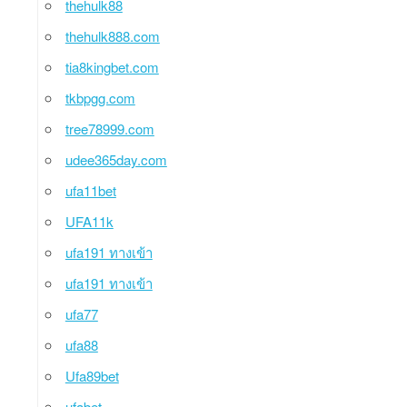
thehulk88
thehulk888.com
tia8kingbet.com
tkbpgg.com
tree78999.com
udee365day.com
ufa11bet
UFA11k
ufa191 ทางเข้า
ufa191 ทางเข้า
ufa77
ufa88
Ufa89bet
ufabet