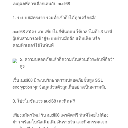
เหตุผลที่ควรเลือกเล่นกับ audi68
1. ระบบสมัครง่าย รวมทั้งเข้าถึงได้ทุกเครื่องมือ
audi68 สมัคร ง่ายเพียงไม่กี่ขั้นตอน ใช้เวลาไม่ถึง 3 นาที
ผู้เล่นสามารถเข้าสู่ระบบผ่านมือถือ แท็บเล็ต หรือ
คอมพิวเตอร์ได้ในทันที
2. ความปลอดภัยแล้วก็ความเป็นส่วนตัวระดับที่ถือว่า
สูง
เว็บ audi68 มีระบบรักษาความปลอดภัยขั้นสูง SSL
encryption ทุกข้อมูลส่วนตัวถูกเก็บอย่างเป็นความลับ
3. โปรโมชั่นแรง audi68 เครดิตฟรี
เพียงสมัครใหม่ รับ audi68 เครดิตฟรี ทันทีโดยไม่ต้อง
ฝาก พร้อมโบนัสเพิ่มเติมเงินรายวัน และกิจกรรมแจก