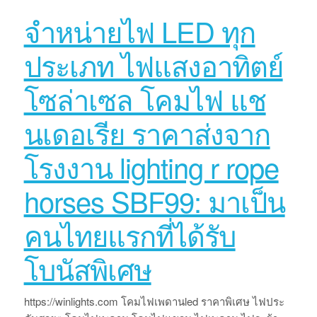
จำหน่ายไฟ LED ทุก
ประเภท ไฟแสงอาทิตย์
โซล่าเซล โคมไฟ แช
นเดอเรีย ราคาส่งจาก
โรงงาน lighting r rope
horses SBF99: มาเป็น
คนไทยแรกที่ได้รับ
โบนัสพิเศษ
https://winlights.com โคมไฟเพดานled ราคาพิเศษ ไฟประ