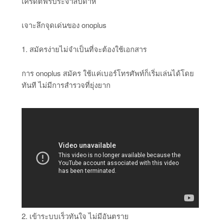
เครดิตฟรีประจำสัปดาห์
เจาะลึกจุดเด่นของ onoplus
1. สมัครง่ายไม่จำเป็นที่จะต้องใช้เอกสาร
การ onoplus สมัคร ใช้แค่เบอร์โทรศัพท์ก็เริ่มเล่นได้โดย
ทันที ไม่มีการสำรวจที่ยุ่งยาก
2. เข้าระบบเร็วทันใจ ไม่มีอันตราย