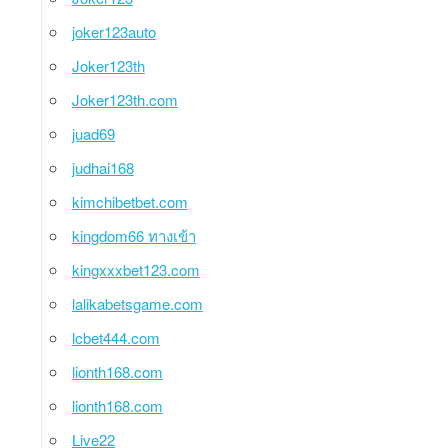
joker123auto
Joker123th
Joker123th.com
juad69
judhai168
kimchibetbet.com
kingdom66 ทางเข้า
kingxxxbet123.com
lalikabetsgame.com
lcbet444.com
lionth168.com
lionth168.com
Live22