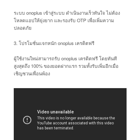
ระบบ onoplus เข้าสู่ระบบ ดำเนินงานเร็วทันใจ ไม่ต้อง
โหลดแอปให้ยุ่งยาก และรองรับ OTP เพื่อเพิ่มความ
ปลอดภัย
3. โปรโมชั่นแจกหนัก onoplus เครดิตฟรี
ผู้ใช้งานใหม่สามารถรับ onoplus เครดิตฟรี โดยทันที
สูงสุดถึง 100% ของยอดฝากแรก รวมทั้งรับเพิ่มอีกเมื่อ
เชิญชวนเพื่อนพ้อง