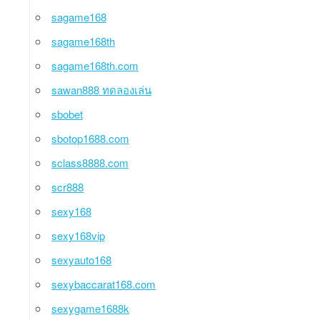
sagame168
sagame168th
sagame168th.com
sawan888 ทดลองเล่น
sbobet
sbotop1688.com
sclass8888.com
scr888
sexy168
sexy168vip
sexyauto168
sexybaccarat168.com
sexygame1688k