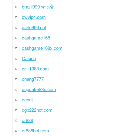
brazil999 ทางเข้า
bwvip4.com
carlo999.net
cashgame168
cashgame168x.com
Casino
cc11388.com
chang7777
cupcake88x.com
debet
dgb222hot.com
dr888
dr888bet.com