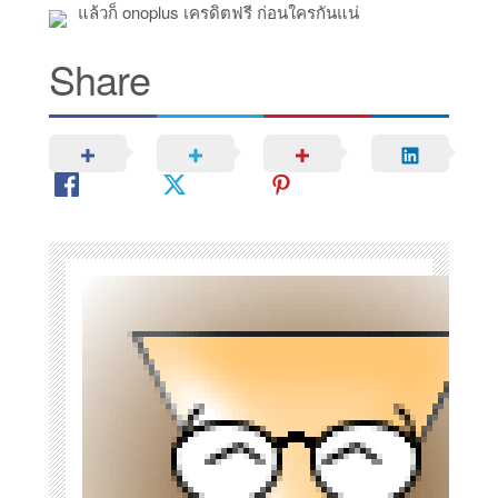
แล้วก็ onoplus เครดิตฟรี ก่อนใครกันแน่
Share