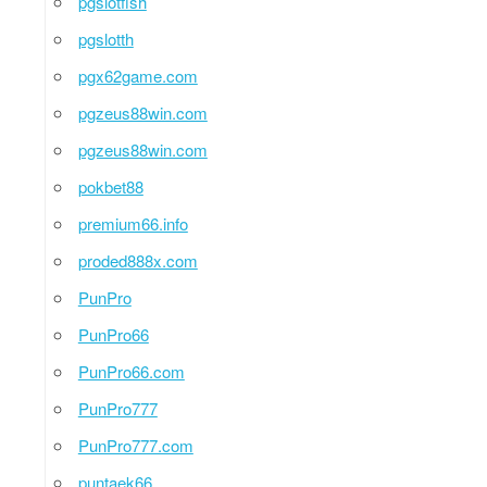
pgslotfish
pgslotth
pgx62game.com
pgzeus88win.com
pgzeus88win.com
pokbet88
premium66.info
proded888x.com
PunPro
PunPro66
PunPro66.com
PunPro777
PunPro777.com
puntaek66