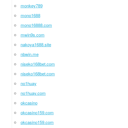
monkey789
mono1688
mono16888.com
mwin9s.com
nakoya1688.site
nbwin.me
niseko168bet.com
niseko168bet.com
no1huay
no1huay.com
okcasino
okcasino159.com
okcasino159.com