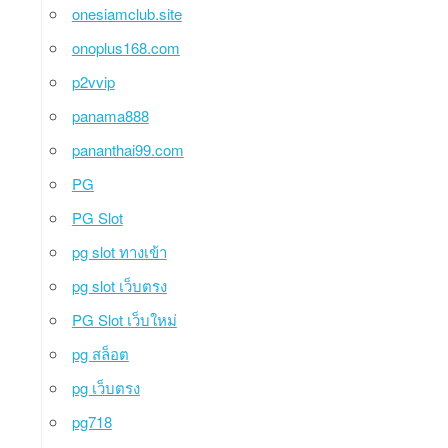
onesiamclub.site
onoplus168.com
p2vvip
panama888
pananthai99.com
PG
PG Slot
pg slot ทางเข้า
pg slot เว็บตรง
PG Slot เว็บใหม่
pg สล็อต
pg เว็บตรง
pg718