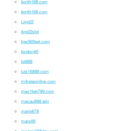
lionth168.com
lionth168.com
Live22
live22slot
lnw365bet.com
london45
lot888
luis16888.com
m4newonline.com
mac1bet789.com
macau888.win
mario678
mars95
meekin365day.com