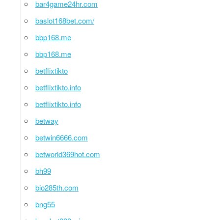
bar4game24hr.com
baslot168bet.com/
bbp168.me
bbp168.me
betflixtikto
betflixtikto.info
betflixtikto.info
betway
betwin6666.com
betworld369hot.com
bh99
bio285th.com
bng55