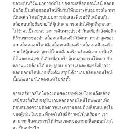
กลายเป็นวิวัฒนาการต่อไปของเกมสล็อตออนไลน์ สล็อต
มือถือเป็นสล็อตออนไลน์ที่ปรับให้เหมาะกับอุปกรณ์พกพา
เป็นหลัก โดยมีรูปแบบการเล่นและฟีเจอร์ที่เหมือนกัน
สล็อตบนมือถือช่วยให้ผู้เล่นสามารถเล่นได้ทุกที่ทุกเวลา
ไม่ว่าจะเป็นระหว่างการเดินทางประจำวันหรือกำลังต่อคิว
ที่ร้านขายของชำ สล็อตเสมือนจริงวิวัฒนาการล่าสุดของ
เกมสล็อตออนไลน์คือสล็อตเสมือนจริง สล็อตเสมือนจริง
ช่วยให้ผู้เล่นเข้าสู่คาสิโนเสมือนจริง พร้อมด้วยกราฟิก 3
มิติและเอฟเฟกต์เสียงที่สมจริง ผู้เล่นสามารถโต้ตอบกับ
สภาพแวดล้อมได้ และรูปแบบการเล่นจะสมจริงยิ่งกว่า
สล็อตออนไลน์แบบดั้งเดิม สรุปได้ว่าเกมสล็อตออนไลน์
นั้นพัฒนามาไกลตั้งแต่เริ่มก่อตั้ง
จากเครื่องกลไกในช่วงต้นศตวรรษที่ 20 ไปจนถึงสล็อต
เสมือนจริงในปัจจุบัน เกมสล็อตออนไลน์ได้พัฒนาเพื่อ
ตอบสนองความต้องการและความชอบที่เปลี่ยนแปลงไป
ของผู้เล่น ในขณะที่เทคโนโลยีก้าวหน้าไปเรื่อย ๆ เรา
สามารถจินตนาการได้ว่าอนาคตของเกมสล็อตออนไลน์
จะเป็นอย่างไร