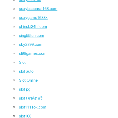
sexybaccarat168.com
sexygame1688k
shinobi24hr.com
sing55fun.com
sky2899.com
sl99games.com
Slot
slot auto
Slot Online
slot pg
slot เครดิตฟรี
slot1111ok.com
slot168