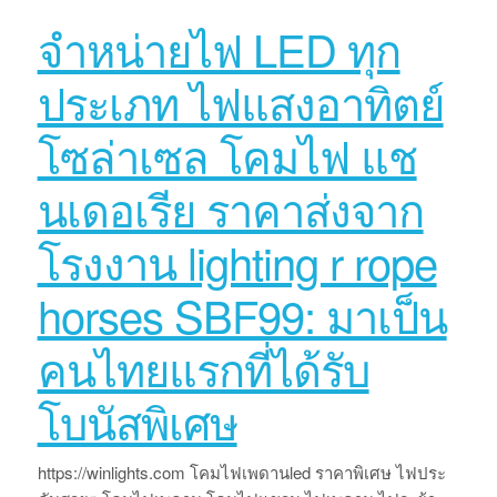
จำหน่ายไฟ LED ทุก
ประเภท ไฟแสงอาทิตย์
โซล่าเซล โคมไฟ แช
นเดอเรีย ราคาส่งจาก
โรงงาน lighting r rope
horses SBF99: มาเป็น
คนไทยแรกที่ได้รับ
โบนัสพิเศษ
https://winlights.com โคมไฟเพดานled ราคาพิเศษ ไฟประ