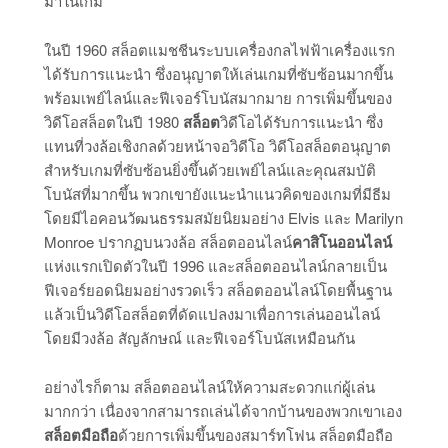
มาในเกม
ในปี 1960 สล็อตแมชชีนระบบเครื่องกลไฟฟ้าเครื่องแรก
ได้รับการแนะนำ ซึ่งอนุญาตให้เล่นเกมที่ซับซ้อนมากขึ้น
พร้อมเพย์ไลน์และฟีเจอร์โบนัสมากมาย การเพิ่มขึ้นของ
วิดีโอสล็อตในปี 1980
สล็อต
วิดีโอได้รับการแนะนำ ซึ่ง
แทนที่วงล้อเชิงกลด้วยหน้าจอวิดีโอ วิดีโอสล็อตอนุญาต
สำหรับเกมที่ซับซ้อนยิ่งขึ้นด้วยเพย์ไลน์และคุณสมบัติ
โบนัสที่มากขึ้น พวกเขายังแนะนำแนวคิดของเกมที่มีธีม
โดยมีไอคอนวัฒนธรรมสมัยนิยมอย่าง Elvis และ Marilyn
Monroe ปรากฏบนวงล้อ สล็อตออนไลน์
คาสิโนออนไลน์
แห่งแรกเปิดตัวในปี 1996 และสล็อตออนไลน์กลายเป็น
ฟีเจอร์ยอดนิยมอย่างรวดเร็ว สล็อตออนไลน์โดยพื้นฐาน
แล้วเป็นวิดีโอสล็อตที่ดัดแปลงมาเพื่อการเล่นออนไลน์
โดยมีวงล้อ สัญลักษณ์ และฟีเจอร์โบนัสเหมือนกัน
อย่างไรก็ตาม สล็อตออนไลน์ให้ความสะดวกแก่ผู้เล่น
มากกว่า เนื่องจากสามารถเล่นได้จากบ้านของพวกเขาเอง
สล็อตมือถือ
ด้วยการเพิ่มขึ้นของสมาร์ทโฟน สล็อตมือถือ