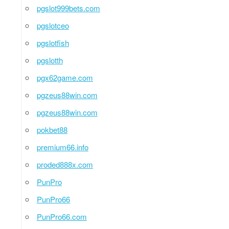
pgslot999bets.com
pgslotceo
pgslotfish
pgslotth
pgx62game.com
pgzeus88win.com
pgzeus88win.com
pokbet88
premium66.info
proded888x.com
PunPro
PunPro66
PunPro66.com