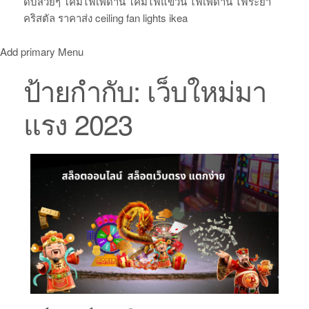
ดับสวยๆ โคมไฟเพดาน โคมไฟแขวน ไฟเพดาน ไฟระย้า
คริสตัล ราคาส่ง ceiling fan lights ikea
Add primary Menu
ป้ายกำกับ:
เว็บใหม่มา
แรง 2023