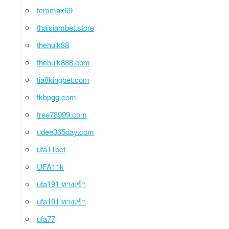
temmax69
thaisiambet.store
thehulk88
thehulk888.com
tia8kingbet.com
tkbpgg.com
tree78999.com
udee365day.com
ufa11bet
UFA11k
ufa191 ทางเข้า
ufa191 ทางเข้า
ufa77