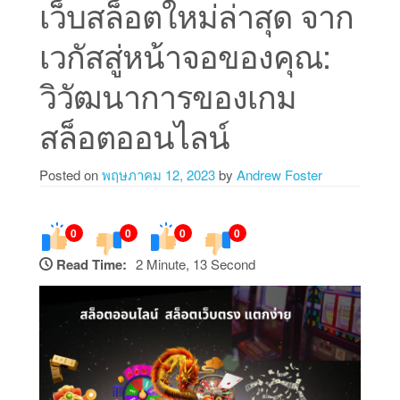
เว็บสล็อตใหม่ล่าสุด จาก
เวกัสสู่หน้าจอของคุณ:
วิวัฒนาการของเกม
สล็อตออนไลน์
Posted on
พฤษภาคม 12, 2023
by
Andrew Foster
0
0
0
0
Read Time:
2 Minute, 13 Second