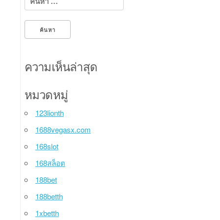
ความเห็นล่าสุด
หมวดหมู่
123lionth
1688vegasx.com
168slot
168สล็อต
188bet
188betth
1xbetth