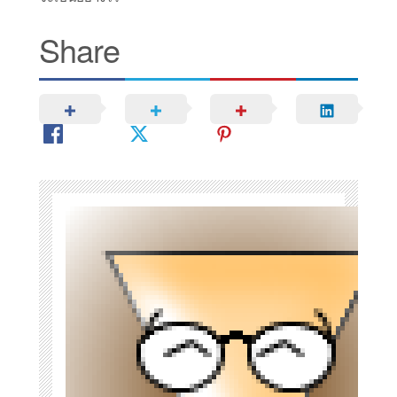
Share