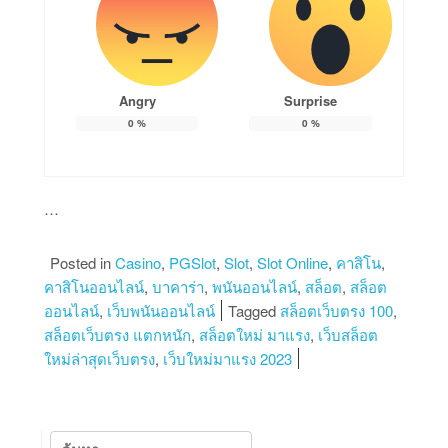
Angry
Surprise
0
%
0
%
…
Posted in
Casino
,
PGSlot
,
Slot
,
Slot Online
,
คาสิโน
,
คาสิโนออนไลน์
,
บาคาร่า
,
พนันออนไลน์
,
สล็อต
,
สล็อต
ออนไลน์
,
เว็บพนันออนไลน์
Tagged
สล็อตเว็บตรง 100
,
สล็อตเว็บตรง แตกหนัก
,
สล็อตใหม่ มาแรง
,
เว็บสล็อต
ใหม่ล่าสุดเว็บตรง
,
เว็บใหม่มาแรง 2023
ค้นหาสำหรับ: