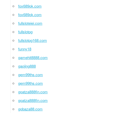
fox689ok.com
fox689ok.com
fullsloteiei.com
fullslotpg
fullslotpg168.com
funny18
gamehit8888.com
gaojing888
gem99ths.com
gem99ths.com
goatza888fin.com
goatza888fin.com
gobaza88.com