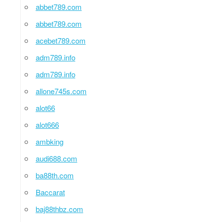
abbet789.com
abbet789.com
acebet789.com
adm789.info
adm789.info
allone745s.com
alot66
alot666
ambking
audi688.com
ba88th.com
Baccarat
baj88thbz.com