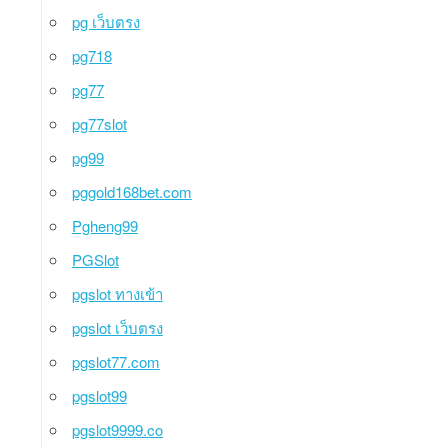
pg เว็บตรง
pg718
pg77
pg77slot
pg99
pggold168bet.com
Pgheng99
PGSlot
pgslot ทางเข้า
pgslot เว็บตรง
pgslot77.com
pgslot99
pgslot9999.co