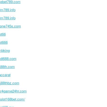
cebet789.com
m789.info
m789.info
lone745s.com
ot66
ot666
mbking
di688.com
88th.com
ccarat
j88thbz.com
ar4game24hr.com
slot168bet.com/