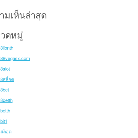
ามเห็นล่าสุด
วดหมู่
3lionth
688vegasx.com
8slot
8สล็อต
8bet
8betth
betth
bit1
สล็อต