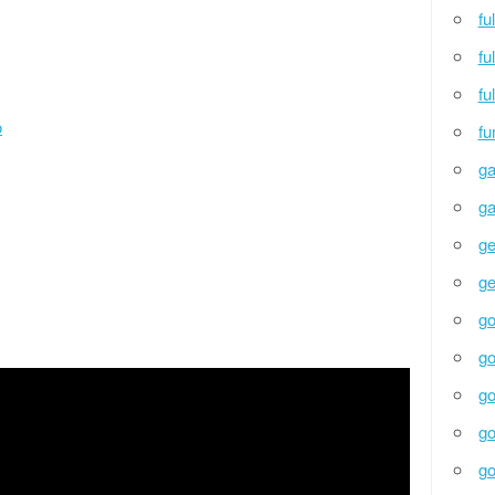
fu
fu
fu
o
fu
g
ga
g
g
go
go
g
go
g