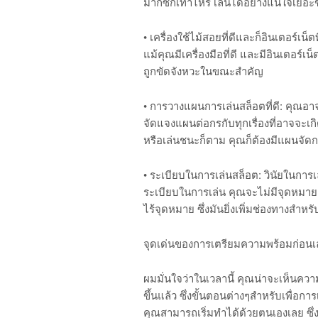
มากซักเท่าไหร่ เล่นได้อย่างแน่ใจเยอะขึ
• เครื่องใช้ไม้สอยที่ดีและก็อินเตอร์เน
แม้คุณมีเครื่องมือที่ดี และมีอินเตอร์เ
ถูกขัดจังหวะในขณะสำคัญ
• การวางแผนการเล่นสล็อตที่ดี: คุณอาจจ
จัดแจงแผนต่อกรกับทุกเรื่องที่อาจจะเ
หรือเล่นชนะก็ตาม คุณก็ต้องมีแผนจัดก
• ระเบียบในการเล่นสล็อต: วินัยในการเ
ระเบียบในการเล่น คุณจะไม่มีจุดหมาย
ไร้จุดหมาย ซึ่งมันยิ่งเพิ่มช่องทางสำหรั
จุดเด่นของการเตรียมความพร้อมก่อนเล
ผมมั่นใจว่าในเวลานี้ คุณน่าจะเห็นคว
ขึ้นแล้ว ซึ่งขั้นตอนต่างๆสำหรับเพื่อกา
คุณสามารถเริ่มทำได้ด้วยตนเองเลย ซึ่