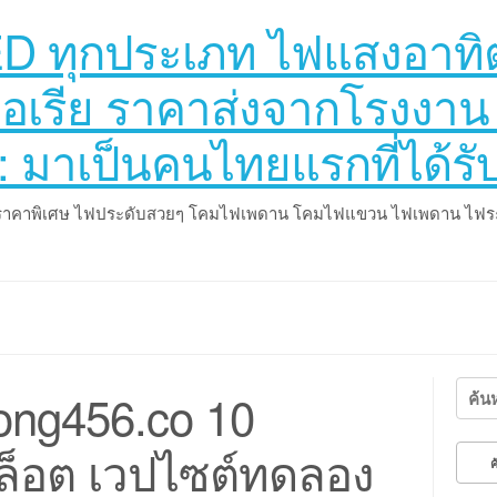
D ทุกประเภท ไฟแสงอาทิต
รีย ราคาส่งจากโรงงาน li
 มาเป็นคนไทยแรกที่ได้รั
 ราคาพิเศษ ไฟประดับสวยๆ โคมไฟเพดาน โคมไฟแขวน ไฟเพดาน ไฟระย้า ค
ค้นหา
ong456.co 10
ล็อต เวปไซต์ทดลอง