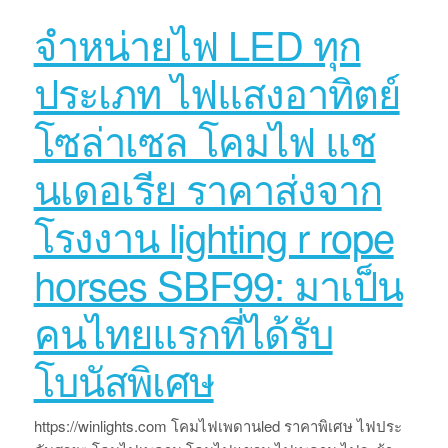
จำหน่ายไฟ LED ทุก
ประเภท ไฟแสงอาทิตย์
โซล่าเซล โคมไฟ แช
นเดอเรีย ราคาส่งจาก
โรงงาน lighting r rope
horses SBF99: มาเป็น
คนไทยแรกที่ได้รับ
โบนัสพิเศษ
https://winlights.com โคมไฟเพดานled ราคาพิเศษ ไฟประ