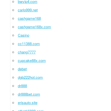
bwvip4.com
carlo999.net
cashgame168
cashgame168x.com
Casino
cc11388.com
chang7777
cupcake88x.com
debet
dgb222hot.com
dr888
dr888bet.com
erisauto.site
etbet16888.com