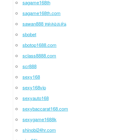
sagame168th
sagame168th.com
sawan888 ทดลองเล่น
sbobet
sbotop1688.com
sclass8888.com
scr888
sexy168
sexy168vip
sexyauto168
sexybaccarat168.com
sexygame1688k
shinobi24hr.com