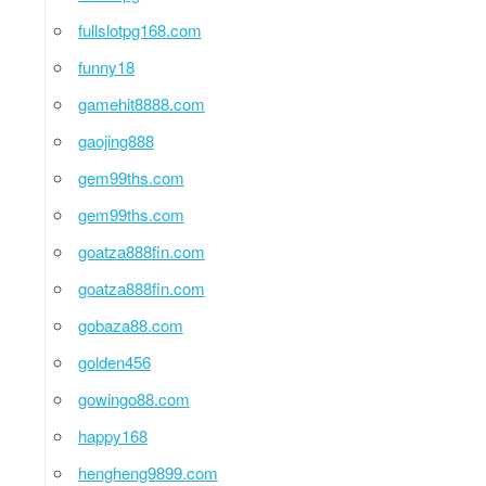
fullslotpg168.com
funny18
gamehit8888.com
gaojing888
gem99ths.com
gem99ths.com
goatza888fin.com
goatza888fin.com
gobaza88.com
golden456
gowingo88.com
happy168
hengheng9899.com