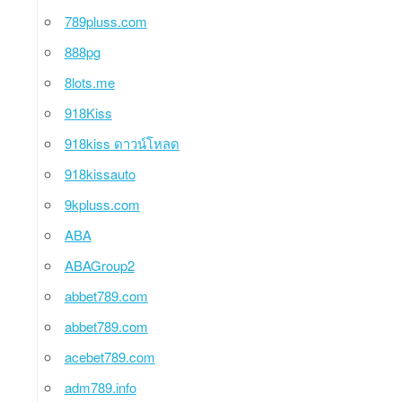
789pluss.com
888pg
8lots.me
918Kiss
918kiss ดาวน์โหลด
918kissauto
9kpluss.com
ABA
ABAGroup2
abbet789.com
abbet789.com
acebet789.com
adm789.info