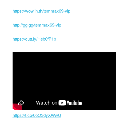
https://wow.in.th/temmax69-vip
http://gg.gg/temmax69-vip
https://cutt.ly/Heb0fP1b
https://t.co/0oO3dyXWwU