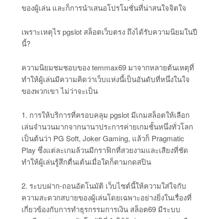
ของผู้เล่น และก็การนำเสนอโปรโมชั่นที่น่าสนใจจิตใจ
เพราะเหตุไร pgslot สล็อตเว็บตรง ถึงได้รับความนิยมในปี
นี้?
ความนิยมชมชอบของ temmax69 มาจากหลายต้นเหตุที่
ทำให้ผู้เล่นมีความคิดว่าเว็บแห่งนี้เป็นอันดับที่หนึ่งในใจ
ของพวกเขา ไม่ว่าจะเป็น
1. การให้บริการที่ครอบคลุม pgslot มีเกมสล็อตให้เลือก
เล่นจำนวนมากจากนานาประการค่ายเกมชั้นหนึ่งทั่วโลก
เป็นต้นว่า PG Soft, Joker Gaming, แล้วก็ Pragmatic
Play ซึ่งแต่ละเกมล้วนมีกราฟิกที่สวยงามและเสียงที่ชัด
ทำให้ผู้เล่นรู้สึกตื่นเต้นเมื่อใดก็ตามกดสปิน
2. ระบบฝาก-ถอนอัตโนมัติ เว็บไซต์นี้ให้ความใส่ใจกับ
ความสะดวกสบายของผู้เล่นโดยเฉพาะอย่างยิ่งในเรื่องที่
เกี่ยวข้องกับการทำธุรกรรมการเงิน สล็อต69 มีระบบ