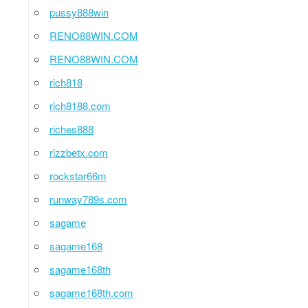
pussy888win
RENO88WIN.COM
RENO88WIN.COM
rich818
rich8188.com
riches888
rizzbetx.com
rockstar66m
runway789s.com
sagame
sagame168
sagame168th
sagame168th.com