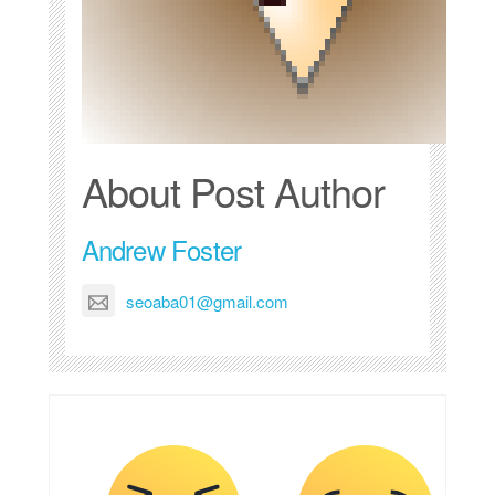
About Post Author
Andrew Foster
seoaba01@gmail.com