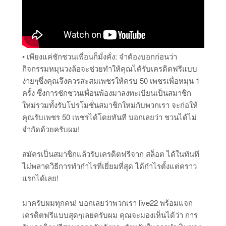
• เพียงแค่ชักชวนเพื่อนก็มั่งคั่ง: จำต้องบอกก่อนว่า
กิจกรรมหมุนวงล้อจะช่วยทำให้คุณได้รับเครดิตฟรีแบบ
ง่ายๆซึ่งคุณจึงควรสะสมเพชรให้ครบ 50 เพชรเพื่อหมุน 1
ครั้ง ซึ่งการชักชวนเพื่อนพ้องมาลงทะเบียนเป็นสมาชิก
ใหม่รวมทั้งรับโปรโมชั่นสมาชิกใหม่กับพวกเรา จะก่อให้
คุณรับเพชร 50 เพชรได้โดยทันที บอกเลยว่า ชวนได้ไม่
จำกัดด้วยครับผม!
สมัครเป็นสมาชิกแล้วรับเครดิตฟรีจาก สล็อต ได้ในทันที
ไม่พลาดวิธีการทำกำไรที่เยี่ยมที่สุด ได้กำไรตั้งแต่คราว
แรกได้เลย!
มาครับผมทุกคน! บอกเลยว่าพวกเรา live22 พร้อมแจก
เครดิตฟรีแบบสุดๆเลยครับผม คุณจะมองเห็นได้ว่า การ