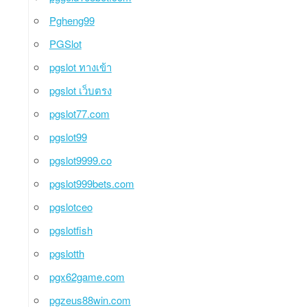
Pgheng99
PGSlot
pgslot ทางเข้า
pgslot เว็บตรง
pgslot77.com
pgslot99
pgslot9999.co
pgslot999bets.com
pgslotceo
pgslotfish
pgslotth
pgx62game.com
pgzeus88win.com