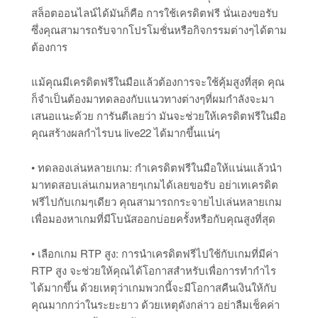
สล็อตออนไลน์ได้มันก็คือ การใช้เครดิตฟรี นั่นเองขอรับ
ซึ่งคุณสามารถรับจากโปรโมชั่นหรือกิจกรรมต่างๆได้ตาม
ต้องการ
แม้คุณมีเครดิตฟรีในมือแล้วต้องการจะใช้คุ้มสูงที่สุด คุณ
ก็จำเป็นต้องมาทดลองกับแนวทางต่างๆที่ผมกำลังจะมา
เสนอแนะด้วย การันตีเลยว่า มันจะช่วยให้เครดิตฟรีในมือ
คุณสร้างผลกำไรบน live22 ได้มากขึ้นแน่ๆ
• ทดลองเล่นหลายเกม: กำเครดิตฟรีในมือให้แน่นแล้วนำ
มาทดสอบเล่นเกมหลายๆเกมได้เลยขอรับ อย่าเทเครดิต
ฟรีไปกับเกมๆเดียว คุณสามารถกระจายไปเล่นหลายเกม
เพื่อมองหาเกมที่มีโบนัสออกบ่อยครั้งหรือกับคุณสูงที่สุด
• เลือกเกม RTP สูง: การนำเครดิตฟรีไปใช้กับเกมที่มีค่า
RTP สูง จะช่วยให้คุณได้โอกาสสำหรับเพื่อการทำกำไร
ได้มากขึ้น ด้วยเหตุว่าเกมพวกนี้จะมีโอกาสคืนเงินให้กับ
คุณมากกว่าในระยะยาว ด้วยเหตุดังกล่าว อย่าลืมเช็คค่า