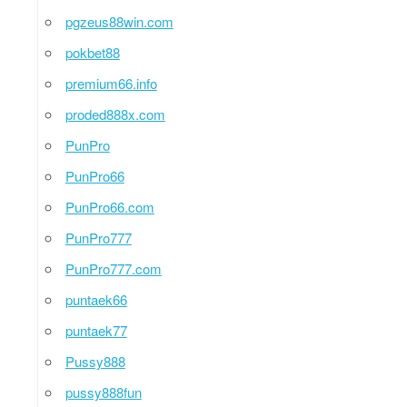
pgzeus88win.com
pokbet88
premium66.info
proded888x.com
PunPro
PunPro66
PunPro66.com
PunPro777
PunPro777.com
puntaek66
puntaek77
Pussy888
pussy888fun