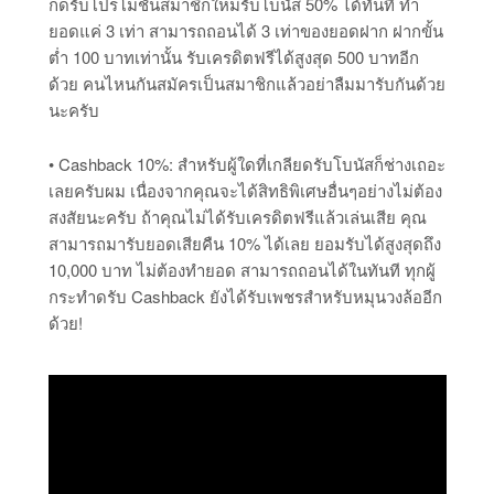
กดรับโปรโมชั่นสมาชิกใหม่รับโบนัส 50% ได้ทันที ทำ
ยอดแค่ 3 เท่า สามารถถอนได้ 3 เท่าของยอดฝาก ฝากขั้น
ต่ำ 100 บาทเท่านั้น รับเครดิตฟรีได้สูงสุด 500 บาทอีก
ด้วย คนไหนกันสมัครเป็นสมาชิกแล้วอย่าลืมมารับกันด้วย
นะครับ
• Cashback 10%: สำหรับผู้ใดที่เกลียดรับโบนัสก็ช่างเถอะ
เลยครับผม เนื่องจากคุณจะได้สิทธิพิเศษอื่นๆอย่างไม่ต้อง
สงสัยนะครับ ถ้าคุณไม่ได้รับเครดิตฟรีแล้วเล่นเสีย คุณ
สามารถมารับยอดเสียคืน 10% ได้เลย ยอมรับได้สูงสุดถึง
10,000 บาท ไม่ต้องทำยอด สามารถถอนได้ในทันที ทุกผู้
กระทำดรับ Cashback ยังได้รับเพชรสำหรับหมุนวงล้ออีก
ด้วย!