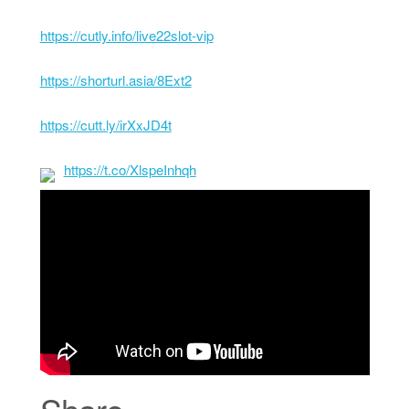
https://cutly.info/live22slot-vip
https://shorturl.asia/8Ext2
https://cutt.ly/irXxJD4t
https://t.co/XlspeInhqh