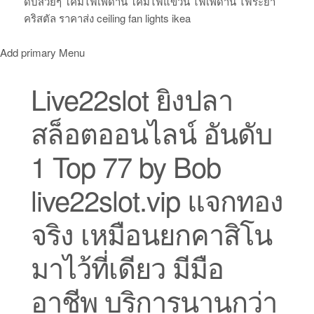
ดับสวยๆ โคมไฟเพดาน โคมไฟแขวน ไฟเพดาน ไฟระย้า
คริสตัล ราคาส่ง ceiling fan lights ikea
Add primary Menu
Live22slot ยิงปลา
สล็อตออนไลน์ อันดับ
1 Top 77 by Bob
live22slot.vip แจกทอง
จริง เหมือนยกคาสิโน
มาไว้ที่เดียว มีมือ
อาชีพ บริการนานกว่า