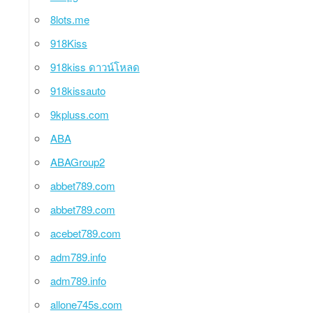
8lots.me
918Kiss
918kiss ดาวน์โหลด
918kissauto
9kpluss.com
ABA
ABAGroup2
abbet789.com
abbet789.com
acebet789.com
adm789.info
adm789.info
allone745s.com