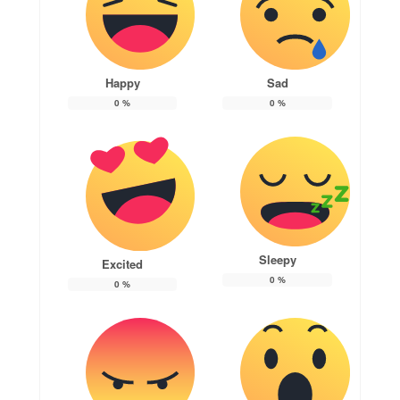
Happy
Sad
0
%
0
%
Sleepy
Excited
0
%
0
%