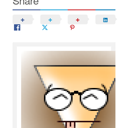
Share