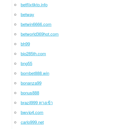
betflixtikto.info
betway
betwin6666.com
betworld369hot.com
bh99
bio285th.com
bng55
bombet888.win
bonanza99
bonus888
brazil999 ทางเข้า
bwvip4.com
carlo999.net