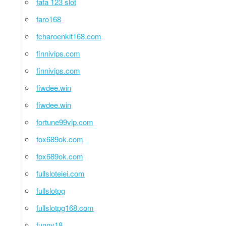
fafa 123 slot
faro168
fcharoenkit168.com
finnivips.com
finnivips.com
fiwdee.win
fiwdee.win
fortune99vip.com
fox689ok.com
fox689ok.com
fullsloteiei.com
fullslotpg
fullslotpg168.com
funny18