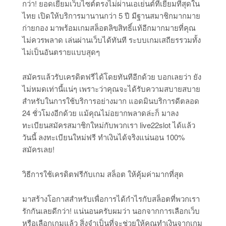
กว่า! ยอดเยี่ยมเว็บไซต์ตรงไม่ผ่านเอเย่นต์ที่เยี่ยมที่สุดใน
ไทย เปิดให้บริการมานานกว่า 5 ปี มีฐานสมาชิกมากมาย
ก่ายกอง มาพร้อมเกมสล็อตลิขสิทธิ์แท้อีกมากมายที่คุณ
ไม่ควรพลาด เล่นผ่านเว็บได้ทันที ระบบเกมเสถียรรวมทั้ง
ไม่เป็นอันตรายแบบสุดๆ
สมัครแล้วรับเครดิตฟรีได้โดยทันทีอีกด้วย บอกเลยว่า ยัง
ไม่หมดเท่านี้แน่ๆ เพราะว่าคุณจะได้รับความสบายสบาย
สำหรับในการใช้บริการอย่างมาก แอดมินบริการดีตลอด
24 ชั่วโมงอีกด้วย แม้คุณไม่อยากพลาดล่ะก็ มาลง
ทะเบียนสมัครสมาชิกใหม่กับพวกเรา live22slot ได้แล้ว
วันนี้ ลงทะเบียนใหม่ฟรี ทำเงินได้จริงแน่นอน 100%
สมัครเลย!
วิธีการใช้เครดิตฟรีกับเกม สล็อต ให้คุ้มค่ามากที่สุด
มาสร้างโอกาสสำหรับเพื่อการได้กำไรกับสล็อตที่พวกเรา
รักกันเลยดีกว่า! แน่นอนครับผมว่า นอกจากการเลือกเว็บ
หรือเลือกเกมแล้ว สิ่งจำเป็นที่จะช่วยให้คุณทำเงินจากเกม