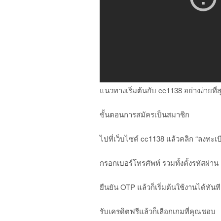
แนวทางเริ่มต้นกับ cc1138 อย่างง่ายที่ส
ขั้นตอนการสมัครเป็นสมาชิก
ไปที่เว็บไซต์ cc1138 แล้วคลิก “ลงทะเ
กรอกเบอร์โทรศัพท์ รวมทั้งตั้งรหัสผ่าน
ยืนยัน OTP แล้วก็เริ่มต้นใช้งานได้ทันที
รับเครดิตฟรีแล้วก็เลือกเกมที่คุณชอบ