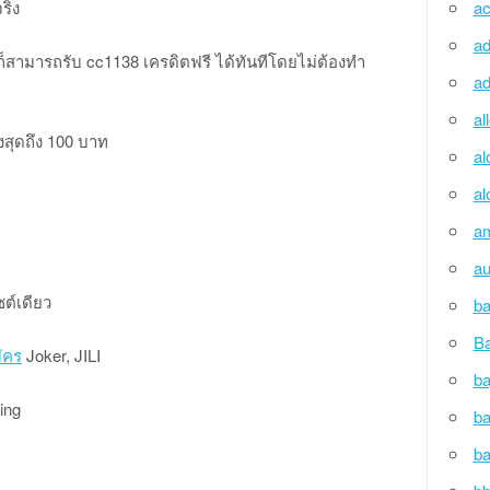
a
ริง
ad
ก็สามารถรับ cc1138 เครดิตฟรี ได้ทันทีโดยไม่ต้องทำ
ad
al
สุดถึง 100 บาท
al
al
a
au
ต์เดียว
ba
Ba
ัคร
Joker, JILI
ba
ing
b
ba