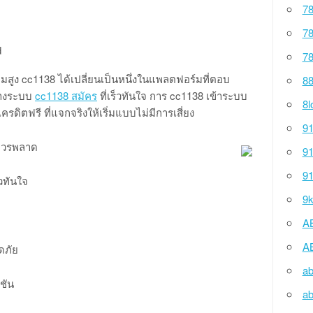
78
78
d
78
มสูง cc1138 ได้เปลี่ยนเป็นหนึ่งในแพลตฟอร์มที่ตอบ
8
ย่างระบบ
cc1138 สมัคร
ที่เร็วทันใจ การ cc1138 เข้าระบบ
8l
ดิตฟรี ที่แจกจริงให้เริ่มแบบไม่มีการเสี่ยง
91
่ควรพลาด
91
91
็วทันใจ
9k
A
A
ดภัย
a
คชัน
a