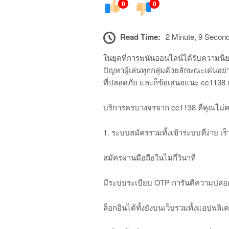
0
0
Read Time:
2 Minute, 9 Secon
ในยุคที่การพนันออนไลน์ได้รับความนิย
ปัญหาผู้เล่นทุกกลุ่มด้วยลักษณะเด่นอ
ที่ปลอดภัย และก็ข้อเสนอแนะ cc1138 เคร
บริการครบวงจรจาก cc1138 ที่คุณไม
1. ระบบสมัครรวมทั้งเข้าระบบที่ง่าย เร
สมัครผ่านมือถือในไม่กี่วินาที
มีระบบระเบียบ OTP การันตีความปลอ
ล็อกอินได้ทั้งยังบนเว็บรวมทั้งแอปพลิเ