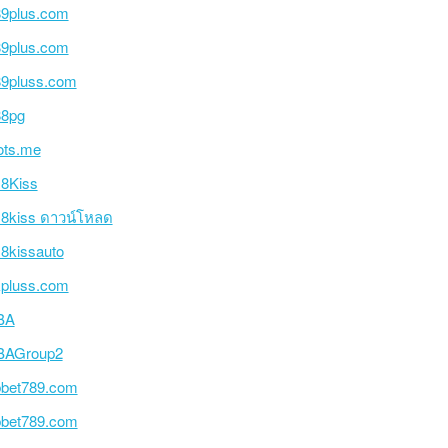
9plus.com
9plus.com
9pluss.com
88pg
ots.me
8Kiss
8kiss ดาวน์โหลด
8kissauto
pluss.com
BA
BAGroup2
bbet789.com
bbet789.com