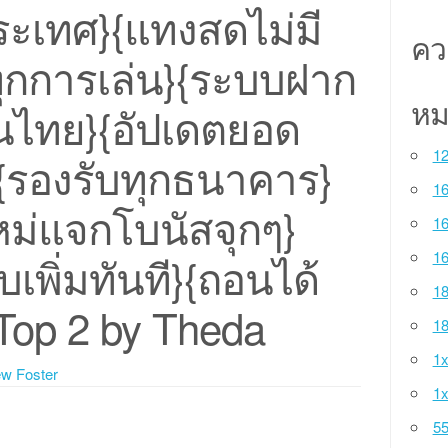
ะเทศ}{แทงสดไม่มี
คว
ทุกการเล่น}{ระบบฝาก
หม
ในไทย}{อัปเดตยอด
12
{รองรับทุกธนาคาร}
1
ม่แจกโบนัสจุกๆ}
16
16
ับเพิ่มทันที}{ถอนได้
18
} Top 2 by Theda
18
1x
w Foster
1x
55