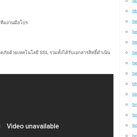
b
b
be
กทีมงานมือโปร
be
be
b
ัยด้วยเทคโนโลยี SSL รวมทั้งได้รับเอกสารสิทธิ์ดำเนิน
be
be
b
bi
b
bo
b
b