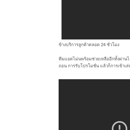
ข้างบริการลูกค้าตลอด 24 ชั่วโมง
ทีมแอดไม่นพร้อมช่วยเหลืออีกทั้งผ่า
ถอน การรับโปรโมชั่น แล้วก็การเข้าเล