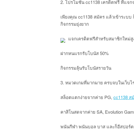
2. โปรโมชั่น cc1138 เครดิตฟรี ที่แจกจ
เพียงคุณ cc1138 สมัคร แล้วเข้าระบบ 
กิจกรรมยุ่งยาก
แจกเครดิตฟรีสำหรับสมาชิกใหม่สูง
ฝากหนแรกรับโบนัส 50%
กิจกรรมลุ้นรับโบนัสรายวัน
3. หมวดเกมที่มากมาย ครบจบในเว็บไซ
สล็อตแตกง่ายจากค่าย PG,
cc1138 สม
คาสิโนสดจากค่าย SA, Evolution Gam
พนันกีฬา พนันบอล บาส และก็อีสปอร์ต