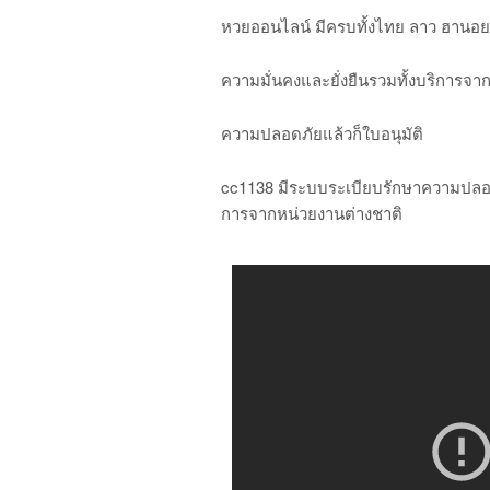
หวยออนไลน์ มีครบทั้งไทย ลาว ฮานอย
ความมั่นคงและยั่งยืนรวมทั้งบริการจา
ความปลอดภัยแล้วก็ใบอนุมัติ
cc1138 มีระบบระเบียบรักษาความปลอดภ
การจากหน่วยงานต่างชาติ