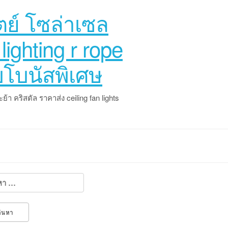
ย์ โซล่าเซล
ghting r rope
บโบนัสพิเศษ
ริสตัล ราคาส่ง ceiling fan lights
สำหรับ: