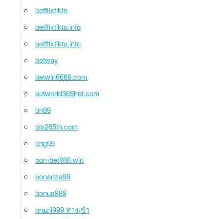
betflixtikto
betflixtikto.info
betflixtikto.info
betway
betwin6666.com
betworld369hot.com
bh99
bio285th.com
bng55
bombet888.win
bonanza99
bonus888
brazil999 ทางเข้า