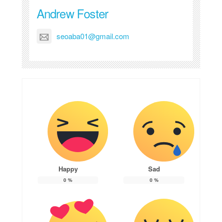
Andrew Foster
seoaba01@gmail.com
Happy
Sad
0
%
0
%