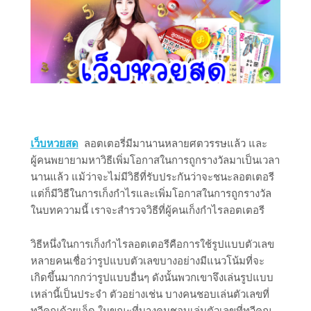
เว็บหวยสด
ลอตเตอรี่มีมานานหลายศตวรรษแล้ว และ
ผู้คนพยายามหาวิธีเพิ่มโอกาสในการถูกรางวัลมาเป็นเวลา
นานแล้ว แม้ว่าจะไม่มีวิธีที่รับประกันว่าจะชนะลอตเตอรี
แต่ก็มีวิธีในการเก็งกำไรและเพิ่มโอกาสในการถูกรางวัล
ในบทความนี้ เราจะสำรวจวิธีที่ผู้คนเก็งกำไรลอตเตอรี
วิธีหนึ่งในการเก็งกำไรลอตเตอรีคือการใช้รูปแบบตัวเลข
หลายคนเชื่อว่ารูปแบบตัวเลขบางอย่างมีแนวโน้มที่จะ
เกิดขึ้นมากกว่ารูปแบบอื่นๆ ดังนั้นพวกเขาจึงเล่นรูปแบบ
เหล่านี้เป็นประจำ ตัวอย่างเช่น บางคนชอบเล่นตัวเลขที่
ทวีคูณด้วยเจ็ด ในขณะที่บางคนชอบเล่นตัวเลขที่ทวีคูณ