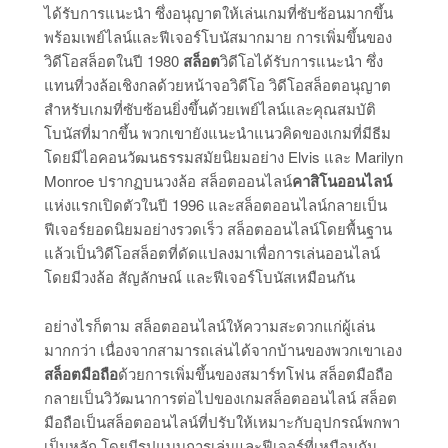
ได้รับการแนะนำ ซึ่งอนุญาตให้เล่นเกมที่ซับซ้อนมากขึ้น
พร้อมเพย์ไลน์และฟีเจอร์โบนัสมากมาย การเพิ่มขึ้นของ
วิดีโอสล็อตในปี 1980
สล็อต
วิดีโอได้รับการแนะนำ ซึ่ง
แทนที่วงล้อเชิงกลด้วยหน้าจอวิดีโอ วิดีโอสล็อตอนุญาต
สำหรับเกมที่ซับซ้อนยิ่งขึ้นด้วยเพย์ไลน์และคุณสมบัติ
โบนัสที่มากขึ้น พวกเขายังแนะนำแนวคิดของเกมที่มีธีม
โดยมีไอคอนวัฒนธรรมสมัยนิยมอย่าง Elvis และ Marilyn
Monroe ปรากฏบนวงล้อ สล็อตออนไลน์
คาสิโนออนไลน์
แห่งแรกเปิดตัวในปี 1996 และสล็อตออนไลน์กลายเป็น
ฟีเจอร์ยอดนิยมอย่างรวดเร็ว สล็อตออนไลน์โดยพื้นฐาน
แล้วเป็นวิดีโอสล็อตที่ดัดแปลงมาเพื่อการเล่นออนไลน์
โดยมีวงล้อ สัญลักษณ์ และฟีเจอร์โบนัสเหมือนกัน
อย่างไรก็ตาม สล็อตออนไลน์ให้ความสะดวกแก่ผู้เล่น
มากกว่า เนื่องจากสามารถเล่นได้จากบ้านของพวกเขาเอง
สล็อตมือถือ
ด้วยการเพิ่มขึ้นของสมาร์ทโฟน สล็อตมือถือ
กลายเป็นวิวัฒนาการต่อไปของเกมสล็อตออนไลน์ สล็อต
มือถือเป็นสล็อตออนไลน์ที่ปรับให้เหมาะกับอุปกรณ์พกพา
เป็นหลัก โดยมีรูปแบบการเล่นและฟีเจอร์ที่เหมือนกัน