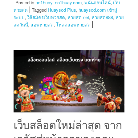
Posted in
no1huay
,
no1huay.com
,
พนันออนไลน์
,
เว็บ
หวยสด
Tagged
Huaysod Plus
,
huaysod.com เข้าสู่
ระบบ
,
วิธีสมัครเว็บหวยสด
,
หวยสด net
,
หวยสด888
,
หวย
สดวันนี้
,
แอพหวยสด
,
โหลดแอพหวยสด
เว็บสล็อตใหม่ล่าสุด จาก