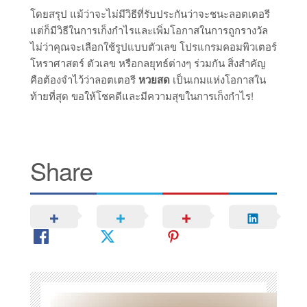
โดยสรุป แม้ว่าจะไม่มีวิธีที่รับประกันว่าจะชนะลอตเตอรี
แต่ก็มีวิธีในการเก็งกำไรและเพิ่มโอกาสในการถูกรางวัล
ไม่ว่าคุณจะเลือกใช้รูปแบบตัวเลข โปรแกรมคอมพิวเตอร์
โหราศาสตร์ ตัวเลข หรือกลยุทธ์ต่างๆ ร่วมกัน สิ่งสำคัญ
คือต้องจำไว้ว่าลอตเตอรี
หวยสด
เป็นเกมแห่งโอกาสใน
ท้ายที่สุด ขอให้โชคดีและมีความสุขในการเก็งกำไร!
Share