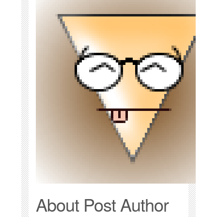
About Post Author