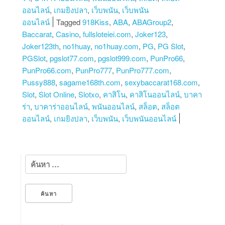
ออนไลน์
,
เกมยิงปลา
,
เว็บพนัน
,
เว็บพนัน
ออนไลน์
Tagged
918Kiss
,
ABA
,
ABAGroup2
,
Baccarat
,
Casino
,
fullsloteiei.com
,
Joker123
,
Joker123th
,
no1huay
,
no1huay.com
,
PG
,
PG Slot
,
PGSlot
,
pgslot77.com
,
pgslot999.com
,
PunPro66
,
PunPro66.com
,
PunPro777
,
PunPro777.com
,
Pussy888
,
sagame168th.com
,
sexybaccarat168.com
,
Slot
,
Slot Online
,
Slotxo
,
คาสิโน
,
คาสิโนออนไลน์
,
บาคา
ร่า
,
บาคาร่าออนไลน์
,
พนันออนไลน์
,
สล็อต
,
สล็อต
ออนไลน์
,
เกมยิงปลา
,
เว็บพนัน
,
เว็บพนันออนไลน์
ค้นหาสำหรับ: