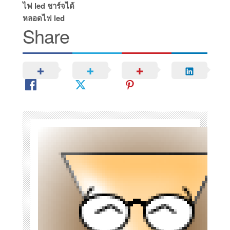
ไฟ led ชาร์จได้
หลอดไฟ led
Share