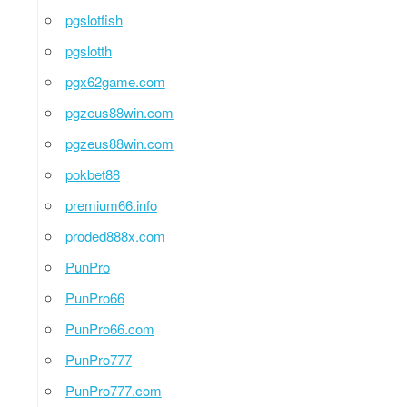
pgslotfish
pgslotth
pgx62game.com
pgzeus88win.com
pgzeus88win.com
pokbet88
premium66.info
proded888x.com
PunPro
PunPro66
PunPro66.com
PunPro777
PunPro777.com