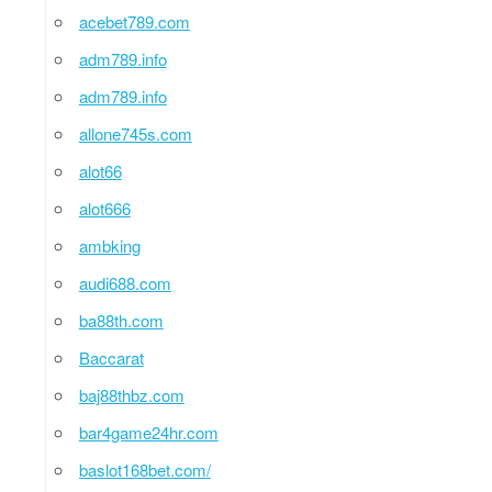
acebet789.com
adm789.info
adm789.info
allone745s.com
alot66
alot666
ambking
audi688.com
ba88th.com
Baccarat
baj88thbz.com
bar4game24hr.com
baslot168bet.com/