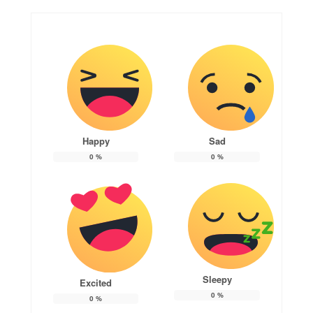
Happy
Sad
0
%
0
%
Sleepy
Excited
0
%
0
%