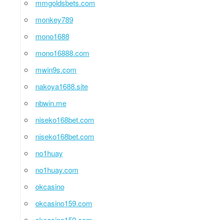
mmgoldsbets.com
monkey789
mono1688
mono16888.com
mwin9s.com
nakoya1688.site
nbwin.me
niseko168bet.com
niseko168bet.com
no1huay
no1huay.com
okcasino
okcasino159.com
okcasino159.com