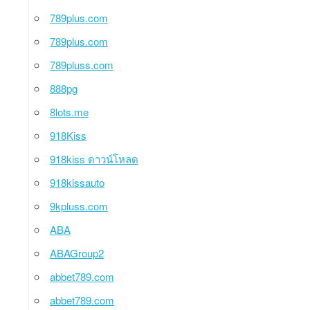
789plus.com
789plus.com
789pluss.com
888pg
8lots.me
918Kiss
918kiss ดาวน์โหลด
918kissauto
9kpluss.com
ABA
ABAGroup2
abbet789.com
abbet789.com