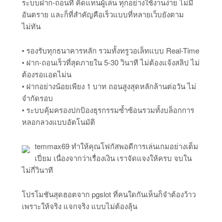
ระบบฝาก-ถอนที่ คิดแทนผู้เล่น ทุกอย่างใช้งานง่าย ไม่มี
อันตราย และก็ที่สำคัญคือเร็วแบบที่หลายเว็บยังตาม
ไม่ทัน
• รองรับทุกธนาคารหลัก รวมทั้งทรูวอเล็ทแบบ Real-Time
• ฝาก-ถอนเร็วที่สุดภายใน 5-30 วินาที ไม่ต้องแจ้งสลิป ไม่
ต้องรอแอดไม่น
• ฝากอย่างน้อยเพียง 1 บาท ถอนสูงสุดหลักล้านต่อวัน ไม่
จำกัดรอบ
• ระบบคุ้มครองปกป้องธุรกรรมซ้ำซ้อนรวมทั้งบล็อกการ
หลอกลวงแบบอัตโนมัติ
temmax69 ทำให้คุณโฟกัสพอดีการเล่นเกมอย่างเต็ม
เปี่ยม เนื่องจากว่าเรื่องเงิน เราจัดแจงให้ครบ จบใน
ไม่กี่วินาที
โปรโมชันสุดฮอตจาก pgslot ที่คนใดกันเห็นก็จำต้องว้าว
เพราะให้จริง แจกจริง แบบไม่ต้องลุ้น