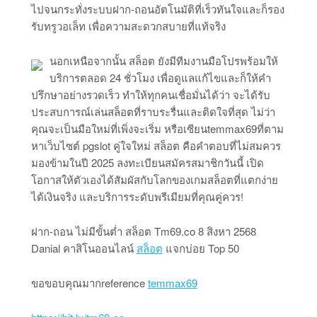
ไปจนกระทั่งระบบฝาก-ถอนอัตโนมัติที่เร็วทันใจและก็รอง
รับทรูวอเล็ท เพื่อความสะดวกสบายที่แท้จริง
นอกเหนือจากนั้น สล็อต ยังมีทีมงานมือโปรพร้อมให้
บริการตลอด 24 ชั่วโมง เพื่อดูแลแก้ไขและก็ให้คำ
ปรึกษาอย่างรวดเร็ว ทำให้ทุกคนเชื่อมั่นได้ว่า จะได้รับ
ประสบการณ์เล่นสล็อตที่ราบระรื่นและติดใจที่สุด ไม่ว่า
คุณจะเป็นมือใหม่ที่เพิ่งจะเริ่ม หรือเซียนtemmax69ที่ตาม
หาเว็บไซต์ pgslot คู่ใจใหม่ สล็อต คือคำตอบที่ไม่สมควร
มองข้ามในปี 2025 ลงทะเบียนสมัครสมาชิกวันนี้ เปิด
โอกาสให้ตัวเองได้สัมผัสกับโลกของเกมสล็อตที่แตกง่าย
ได้เงินจริง และบริการระดับพรีเมียมที่คุณคู่ควร!
ฝาก-ถอน ไม่มีขั้นต่ำ สล็อต Tm69.co 8 สิงหา 2568
Danial คาสิโนออนไลน์
สล็อต
แจกบ่อย Top 50
ขอขอบคุณมากreference
temmax69