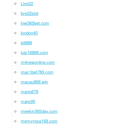
Live22
live22slot
lnw365bet.com
london45
lot888
luis16888.com
m4newonline.com
mac1bet789.com
macau888.win
mario678
mars95
meekin365day.com
mercyrosa168.com