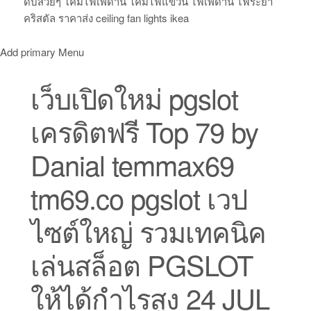
ดับสวยๆ โคมไฟเพดาน โคมไฟแขวน ไฟเพดาน ไฟระย้า
คริสตัล ราคาส่ง ceiling fan lights ikea
Add primary Menu
เว็บเปิดใหม่ pgslot
เครดิตฟรี Top 79 by
Danial temmax69
tm69.co pgslot เวป
ไซต์ใหญ่ รวมเทคนิค
เล่นสล็อต PGSLOT
ให้ได้กำไรสูง 24 JUL