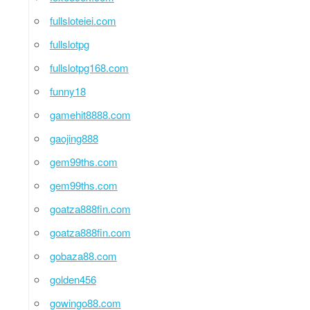
fullsloteiei.com
fullslotpg
fullslotpg168.com
funny18
gamehit8888.com
gaojing888
gem99ths.com
gem99ths.com
goatza888fin.com
goatza888fin.com
gobaza88.com
golden456
gowingo88.com