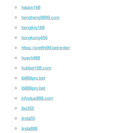
happy168
hengheng9899.com
hengjing168
hongkong456
https://sretthi99.bet/enter/
huayhit88
hubbet168.com
ib888pro.bet
ib888pro.bet
infyplus888.com
jbo355
jinda55
jinda888