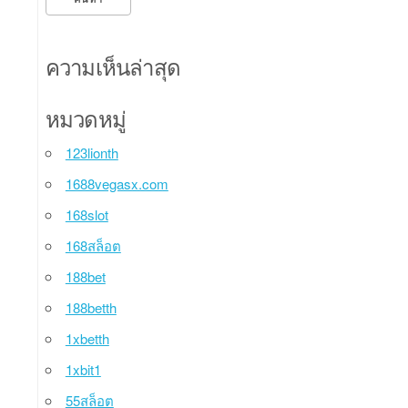
ความเห็นล่าสุด
หมวดหมู่
123lionth
1688vegasx.com
168slot
168สล็อต
188bet
188betth
1xbetth
1xbit1
55สล็อต