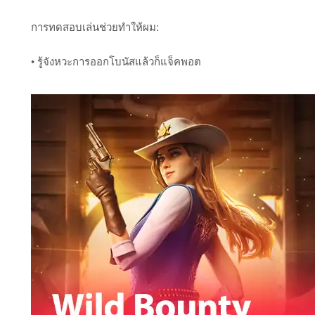
การทดสอบเล่นช่วยทำให้ผม:
• รู้จังหวะการออกโบนัสแล้วก็แจ็คพอต