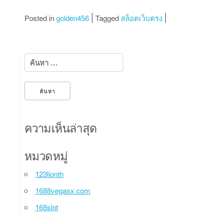
Posted in
golden456
Tagged
สล็อตเว็บตรง
ค้นหาสำหรับ:
ความเห็นล่าสุด
หมวดหมู่
123lionth
1688vegasx.com
168slot