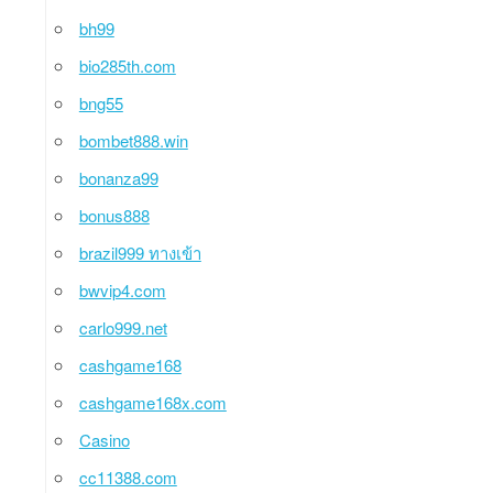
bh99
bio285th.com
bng55
bombet888.win
bonanza99
bonus888
brazil999 ทางเข้า
bwvip4.com
carlo999.net
cashgame168
cashgame168x.com
Casino
cc11388.com