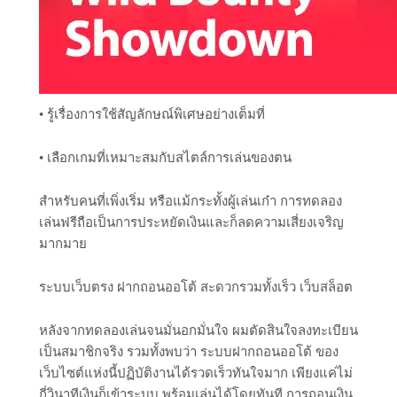
• รู้เรื่องการใช้สัญลักษณ์พิเศษอย่างเต็มที่
• เลือกเกมที่เหมาะสมกับสไตล์การเล่นของตน
สำหรับคนที่เพิ่งเริ่ม หรือแม้กระทั้งผู้เล่นเก๋า การทดลอง
เล่นฟรีถือเป็นการประหยัดเงินและก็ลดความเสี่ยงเจริญ
มากมาย
ระบบเว็บตรง ฝากถอนออโต้ สะดวกรวมทั้งเร็ว เว็บสล็อต
หลังจากทดลองเล่นจนมั่นอกมั่นใจ ผมตัดสินใจลงทะเบียน
เป็นสมาชิกจริง รวมทั้งพบว่า ระบบฝากถอนออโต้ ของ
เว็บไซต์แห่งนี้ปฏิบัติงานได้รวดเร็วทันใจมาก เพียงแค่ไม่
กี่วินาทีเงินก็เข้าระบบ พร้อมเล่นได้โดยทันที การถอนเงิน