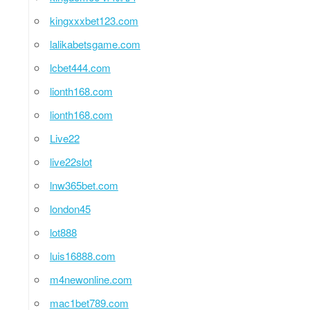
kingxxxbet123.com
lalikabetsgame.com
lcbet444.com
lionth168.com
lionth168.com
Live22
live22slot
lnw365bet.com
london45
lot888
luis16888.com
m4newonline.com
mac1bet789.com