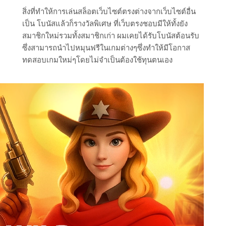
สิ่งที่ทำให้การเล่นสล็อตเว็บไซต์ตรงต่างจากเว็บไซต์อื่น
เป็น โบนัสแล้วก็รางวัลพิเศษ ที่เว็บตรงชอบมีให้ทั้งยัง
สมาชิกใหม่รวมทั้งสมาชิกเก่า ผมเคยได้รับโบนัสต้อนรับ
ซึ่งสามารถนำไปหมุนฟรีในเกมต่างๆซึ่งทำให้มีโอกาส
ทดสอบเกมใหม่ๆโดยไม่จำเป็นต้องใช้ทุนตนเอง