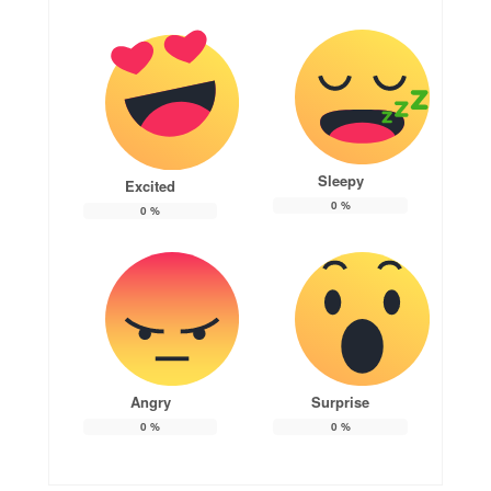
Sleepy
Excited
0
%
0
%
Angry
Surprise
0
%
0
%