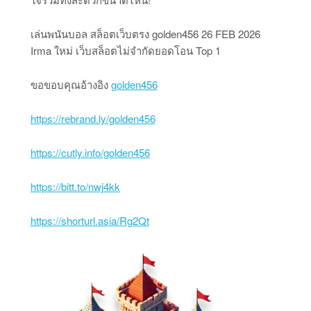
เล่นพนันบอล สล็อตเว็บตรง golden456 26 FEB 2026
Irma ใหม่ เว็บสล็อตไม่จำกัดยอดโอน Top 1
ขอขอบคุณอ้างอิง
golden456
https://rebrand.ly/golden456
https://cutly.info/golden456
https://bitt.to/nwj4kk
https://shorturl.asia/Rg2Qt