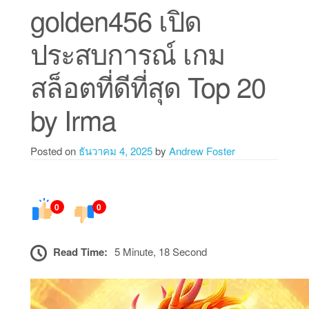
golden456 เปิด
ประสบการณ์ เกม
สล็อตที่ดีที่สุด Top 20
by Irma
Posted on
ธันวาคม 4, 2025
by
Andrew Foster
0
0
Read Time:
5 Minute, 18 Second