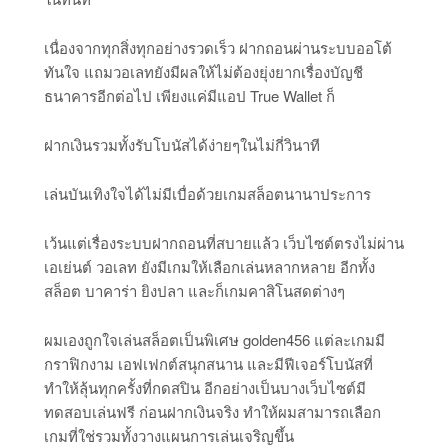
เนื่องจากทุกสิ่งทุกอย่างรวดเร็ว ฝากถอนผ่านระบบออโต้
ทันใจ แถมวอเลทยังมีผลให้ไม่ต้องยุ่งยากเรื่องบัญชี
ธนาคารอีกต่อไป เพียงแค่มีแอป True Wallet ก็
ฝากเงินรวมทั้งรับโบนัสได้ง่ายๆในไม่กี่วินาที
เล่นบันเทิงใจได้ไม่มีเบื่อด้วยเกมสล็อตนานาประการ
เว้นแต่เรื่องระบบฝากถอนที่สบายแล้ว เว็บไซต์ตรงไม่ผ่าน
เอเย่นต์ วอเลท ยังมีเกมให้เลือกเล่นหลากหลาย อีกทั้ง
สล็อต บาคาร่า ยิงปลา และก็เกมคาสิโนสดต่างๆ
ผมเองถูกใจเล่นสล็อตเป็นพิเศษ golden456 แต่ละเกมมี
กราฟิกงาม เอฟเฟกต์สนุกสนาน และมีฟีเจอร์โบนัสที่
ทำให้ลุ้นทุกครั้งที่กดสปิน อีกอย่างเป็นบางเว็บไซต์มี
ทดสอบเล่นฟรี ก่อนฝากเงินจริง ทำให้ผมสามารถเลือก
เกมที่ใช่รวมทั้งวางแผนการเล่นเจริญขึ้น