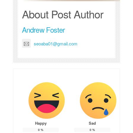
About Post Author
Andrew Foster
seoaba01@gmail.com
Happy
Sad
0
%
0
%