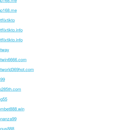
bp168.me
bp168.me
tflixtikto
tflixtikto.info
tflixtikto.info
etway
twin6666.com
tworld369hot.com
h99
o285th.com
ng55
mbet888.win
onanza99
onus888