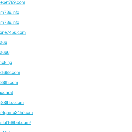
cebet789.com
m789.info
m789.info
lone745s.com
ot66
ot666
mbking
di688.com
88th.com
ccarat
j88thbz.com
ar4game24hr.com
slot168bet.com/