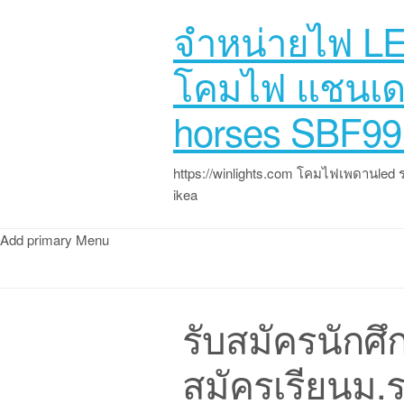
จำหน่ายไฟ LE
โคมไฟ แชนเดอเ
horses SBF99:
https://winlights.com โคมไฟเพดานled
ikea
Add primary Menu
รับสมัครนักศ
สมัครเรียนม.