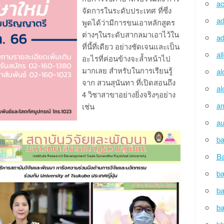
a
จัดการในระดับประเทศ ที่ซึ่ง
ad
พูดได้ว่ามีการขนเอาหลักสูตร
ต่างๆในระดับสากลมาเอาไว้ใน
ad
ที่นี้ที่เดียว อย่างชัดเจนและเป็น
al
อะไรที่ค่อนข้างจะล้ำหน้าไป
มากเลย สำหรับในการเรียนรู้
al
จาก สวนสุนันทา ที่เปิดสอนถึง
al
4 วิชาสาขาอย่างยิ่งจริงๆอย่าง
a
เช่น
au
ba
Ba
ba
b
ba