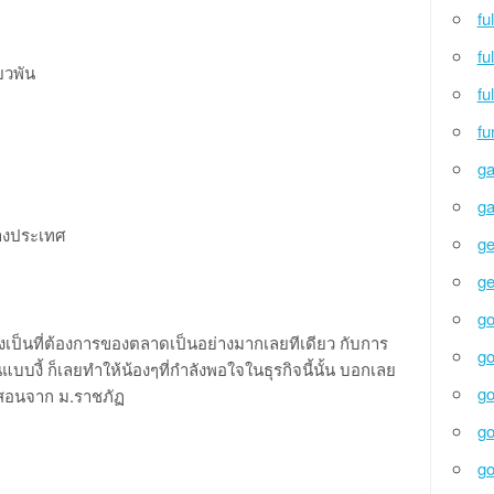
fu
fu
่ยวพัน
fu
fu
g
ga
่างประเทศ
g
g
go
กำลังเป็นที่ต้องการของตลาดเป็นอย่างมากเลยทีเดียว กับการ
go
บบงี้ ก็เลยทำให้น้องๆที่กำลังพอใจในธุรกิจนี้นั้น บอกเลย
g
รสอนจาก ม.ราชภัฏ
go
g