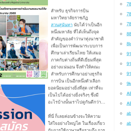
78
สำหรับ ธุรกิจการบิน
78
มหาวิทยาลัยราชภัฏ
78
สวนสุนันทา
นับได้ว่าเป็นอีก
หนึ่งมหาลัย ที่ได้เห็นถึงจุด
8
สำคัญของคำว่านาทุ่งนาชาติ
8l
เพื่อเป็นการพัฒนาระบบการ
ศึกษาเล่าเรียนไทย ให้เสมอ
91
ภาคกับต่างถิ่นที่ดีเยี่ยมที่สุด
91
อย่างแน่นอน จึงทำให้คณะ
91
สำหรับการศึกษาอย่างธุรกิจ
การบิน เป็นอีกหนึ่งตัวเลือก
9k
ยอดนิยมอย่างยิ่งที่สุด เท่าที่จะ
A
เป็นไปได้อย่างยิ่งจริงๆ ซึ่งมี
อะไรบ้างนั้นเราไปดูกันดีกว่า…
A
a
ที่นี่ ก็เลยค่อนข้างจะให้ความ
a
ใส่ใจอย่างใหญ่โต ในเรื่องเกี่ยว
กับการใช้ภาษาหรือรวมถึง การ