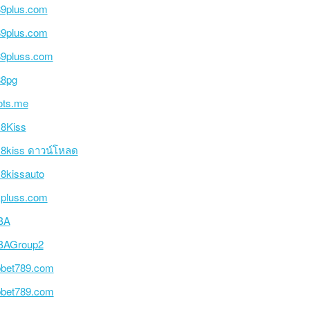
9plus.com
9plus.com
9pluss.com
88pg
ots.me
8Kiss
8kiss ดาวน์โหลด
8kissauto
pluss.com
BA
BAGroup2
bbet789.com
bbet789.com